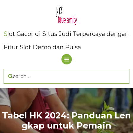
Skip
to
content
Slot Gacor di Situs Judi Terpercaya dengan
Fitur Slot Demo dan Pulsa
Tabel HK 2024: Panduan Len
gkap untuk Pemain