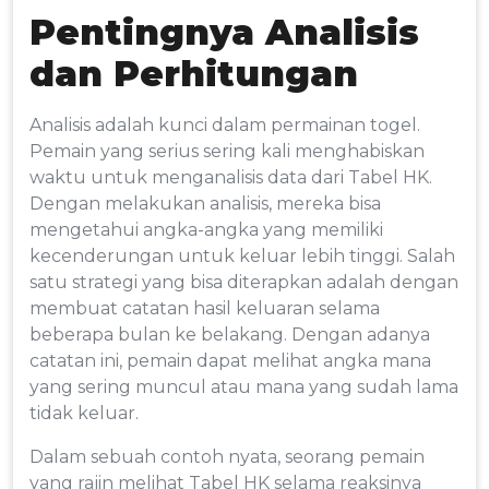
Pentingnya Analisis
dan Perhitungan
Analisis adalah kunci dalam permainan togel.
Pemain yang serius sering kali menghabiskan
waktu untuk menganalisis data dari Tabel HK.
Dengan melakukan analisis, mereka bisa
mengetahui angka-angka yang memiliki
kecenderungan untuk keluar lebih tinggi. Salah
satu strategi yang bisa diterapkan adalah dengan
membuat catatan hasil keluaran selama
beberapa bulan ke belakang. Dengan adanya
catatan ini, pemain dapat melihat angka mana
yang sering muncul atau mana yang sudah lama
tidak keluar.
Dalam sebuah contoh nyata, seorang pemain
yang rajin melihat Tabel HK selama reaksinya