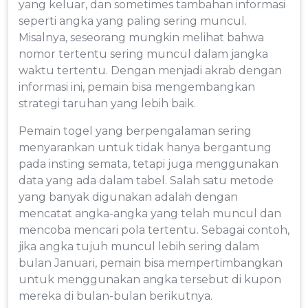
yang keluar, dan sometimes tambahan informasi
seperti angka yang paling sering muncul.
Misalnya, seseorang mungkin melihat bahwa
nomor tertentu sering muncul dalam jangka
waktu tertentu. Dengan menjadi akrab dengan
informasi ini, pemain bisa mengembangkan
strategi taruhan yang lebih baik.
Pemain togel yang berpengalaman sering
menyarankan untuk tidak hanya bergantung
pada insting semata, tetapi juga menggunakan
data yang ada dalam tabel. Salah satu metode
yang banyak digunakan adalah dengan
mencatat angka-angka yang telah muncul dan
mencoba mencari pola tertentu. Sebagai contoh,
jika angka tujuh muncul lebih sering dalam
bulan Januari, pemain bisa mempertimbangkan
untuk menggunakan angka tersebut di kupon
mereka di bulan-bulan berikutnya.