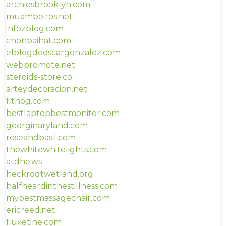
archiesbrooklyn.com
muambeiros.net
infozblog.com
chonbaihat.com
elblogdeoscargonzalez.com
webpromote.net
steroids-store.co
arteydecoracion.net
fithog.com
bestlaptopbestmonitor.com
georginaryland.com
roseandbasil.com
thewhitewhitelights.com
atdhe.ws
heckrodtwetland.org
halfheardinthestillness.com
mybestmassagechair.com
ericreed.net
fluxetine.com