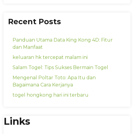
Recent Posts
Panduan Utama Data King Kong 4D: Fitur
dan Manfaat
keluaran hk tercepat malam ini
Salam Togel: Tips Sukses Bermain Togel
Mengenal Poltar Toto: Apa Itu dan
Bagaimana Cara Kerjanya
togel hongkong hari ini terbaru
Links