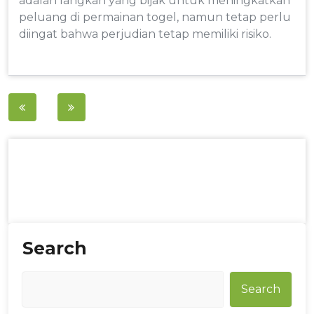
adalah langkah yang bijak untuk meningkatkan
peluang di permainan togel, namun tetap perlu
diingat bahwa perjudian tetap memiliki risiko.
Post
navigation
Search
Search