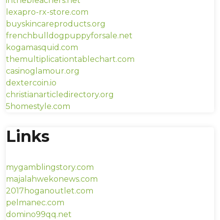
inthebleachers.net
lexapro-rx-store.com
buyskincareproducts.org
frenchbulldogpuppyforsale.net
kogamasquid.com
themultiplicationtablechart.com
casinoglamour.org
dextercoin.io
christianarticledirectory.org
5homestyle.com
Links
mygamblingstory.com
majalahwekonews.com
2017hoganoutlet.com
pelmanec.com
domino99qq.net