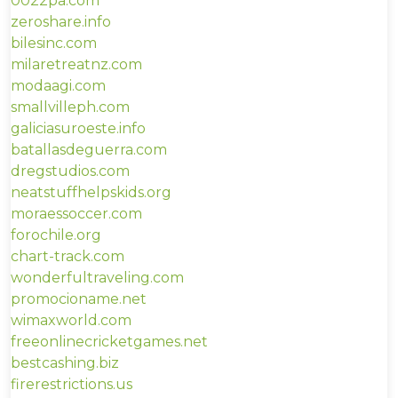
0022pa.com
zeroshare.info
bilesinc.com
milaretreatnz.com
modaagi.com
smallvilleph.com
galiciasuroeste.info
batallasdeguerra.com
dregstudios.com
neatstuffhelpskids.org
moraessoccer.com
forochile.org
chart-track.com
wonderfultraveling.com
promocioname.net
wimaxworld.com
freeonlinecricketgames.net
bestcashing.biz
firerestrictions.us