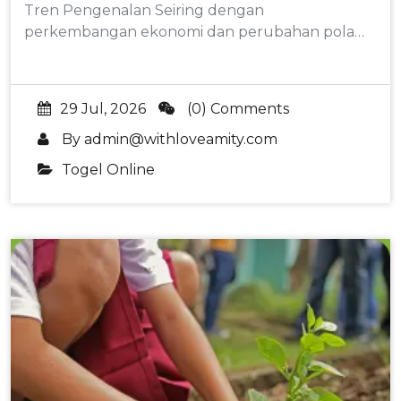
Tren Pengenalan Seiring dengan
perkembangan ekonomi dan perubahan pola…
29 Jul, 2026
(0) Comments
By
admin@withloveamity.com
Togel Online