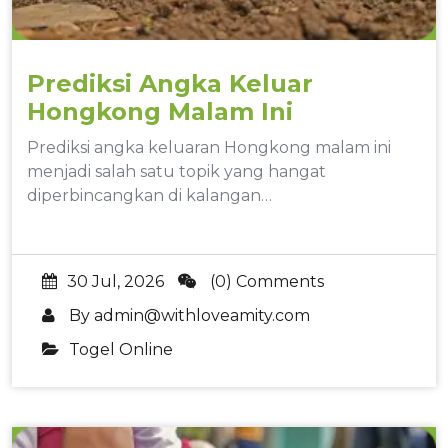
Prediksi Angka Keluar
Hongkong Malam Ini
Prediksi angka keluaran Hongkong malam ini
menjadi salah satu topik yang hangat
diperbincangkan di kalangan…
30 Jul, 2026
(0) Comments
By
admin@withloveamity.com
Togel Online