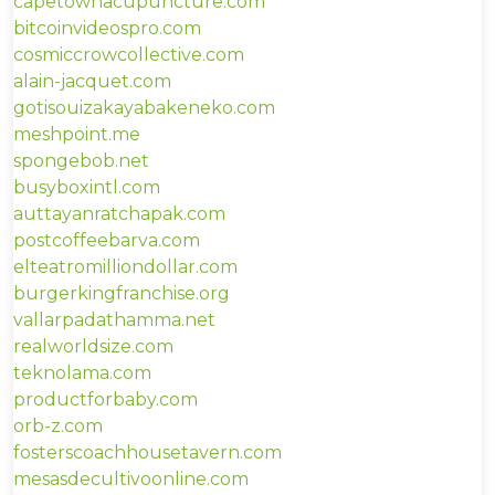
capetownacupuncture.com
bitcoinvideospro.com
cosmiccrowcollective.com
alain-jacquet.com
gotisouizakayabakeneko.com
meshpoint.me
spongebob.net
busyboxintl.com
auttayanratchapak.com
postcoffeebarva.com
elteatromilliondollar.com
burgerkingfranchise.org
vallarpadathamma.net
realworldsize.com
teknolama.com
productforbaby.com
orb-z.com
fosterscoachhousetavern.com
mesasdecultivoonline.com