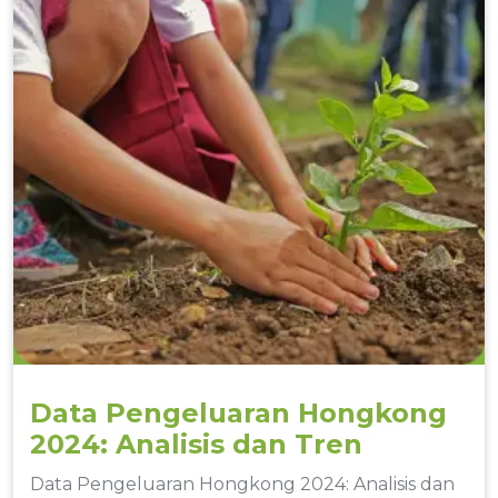
Data Pengeluaran Hongkong
2024: Analisis dan Tren
Data Pengeluaran Hongkong 2024: Analisis dan