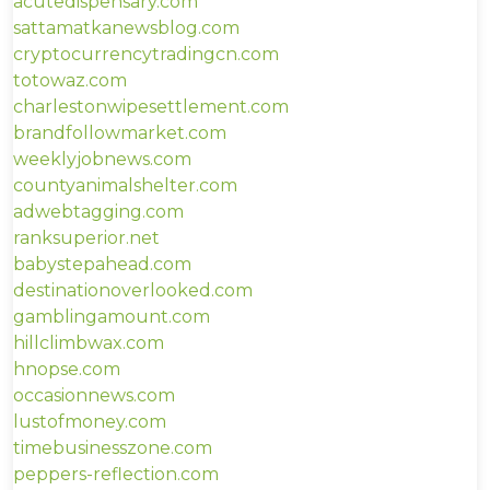
acutedispensary.com
sattamatkanewsblog.com
cryptocurrencytradingcn.com
totowaz.com
charlestonwipesettlement.com
brandfollowmarket.com
weeklyjobnews.com
countyanimalshelter.com
adwebtagging.com
ranksuperior.net
babystepahead.com
destinationoverlooked.com
gamblingamount.com
hillclimbwax.com
hnopse.com
occasionnews.com
lustofmoney.com
timebusinesszone.com
peppers-reflection.com