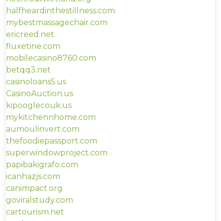
halfheardinthestillness.com
mybestmassagechair.com
ericreed.net
fluxetine.com
mobilecasino8760.com
betqq3.net
casinoloans5.us
CasinoAuction.us
kipooglecouk.us
mykitchennhome.com
aumoulinvert.com
thefoodiepassport.com
superwindowproject.com
papibakigrafo.com
icanhazjs.com
canimpact.org
goviralstudy.com
cartourism.net