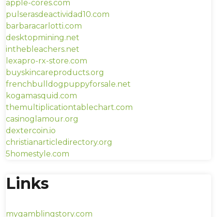
apple-cores.com
pulserasdeactividad10.com
barbaracarlotti.com
desktopmining.net
inthebleachers.net
lexapro-rx-store.com
buyskincareproducts.org
frenchbulldogpuppyforsale.net
kogamasquid.com
themultiplicationtablechart.com
casinoglamour.org
dextercoin.io
christianarticledirectory.org
5homestyle.com
Links
mygamblingstory.com