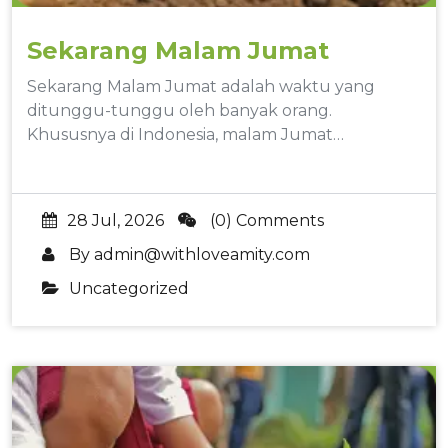
Sekarang Malam Jumat
Sekarang Malam Jumat adalah waktu yang
ditunggu-tunggu oleh banyak orang.
Khususnya di Indonesia, malam Jumat…
28 Jul, 2026
(0) Comments
By
admin@withloveamity.com
Uncategorized