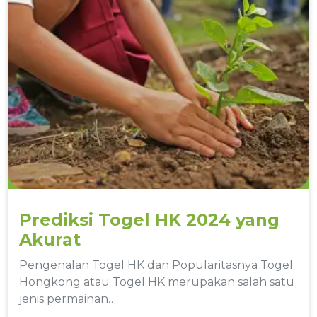
Prediksi Togel HK 2024 yang
Akurat
Pengenalan Togel HK dan Popularitasnya Togel
Hongkong atau Togel HK merupakan salah satu
jenis permainan…