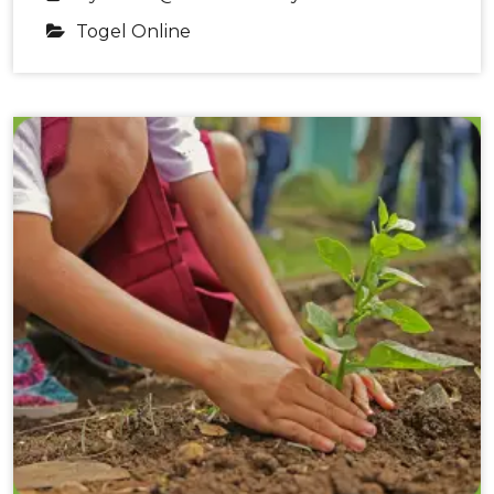
Togel Online