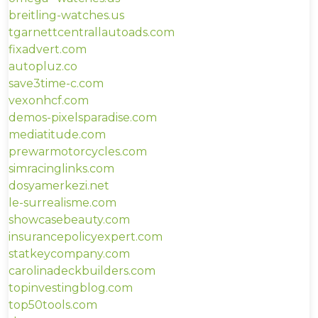
breitling-watches.us
tgarnettcentrallautoads.com
fixadvert.com
autopluz.co
save3time-c.com
vexonhcf.com
demos-pixelsparadise.com
mediatitude.com
prewarmotorcycles.com
simracinglinks.com
dosyamerkezi.net
le-surrealisme.com
showcasebeauty.com
insurancepolicyexpert.com
statkeycompany.com
carolinadeckbuilders.com
topinvestingblog.com
top50tools.com