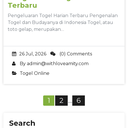
Terbaru
Pengeluaran Togel Harian Terbaru Pengenalan
Togel dan Budayanya di Indonesia Togel, atau
toto gelap, merupakan…
26 Jul, 2026
(0) Comments
By
admin@withloveamity.com
Togel Online
Posts
1
2
…
6
pagination
Search