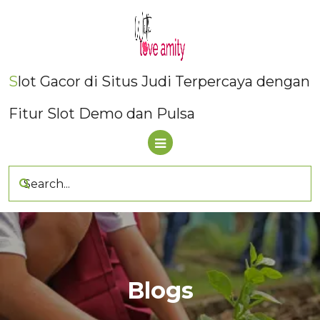
Skip
to
content
Slot Gacor di Situs Judi Terpercaya dengan
Fitur Slot Demo dan Pulsa
Blogs