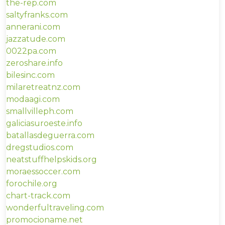
the-rep.com
saltyfranks.com
annerani.com
jazzatude.com
0022pa.com
zeroshare.info
bilesinc.com
milaretreatnz.com
modaagi.com
smallvilleph.com
galiciasuroeste.info
batallasdeguerra.com
dregstudios.com
neatstuffhelpskids.org
moraessoccer.com
forochile.org
chart-track.com
wonderfultraveling.com
promocioname.net