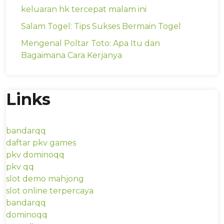
keluaran hk tercepat malam ini
Salam Togel: Tips Sukses Bermain Togel
Mengenal Poltar Toto: Apa Itu dan
Bagaimana Cara Kerjanya
Links
bandarqq
daftar pkv games
pkv dominoqq
pkv qq
slot demo mahjong
slot online terpercaya
bandarqq
dominoqq