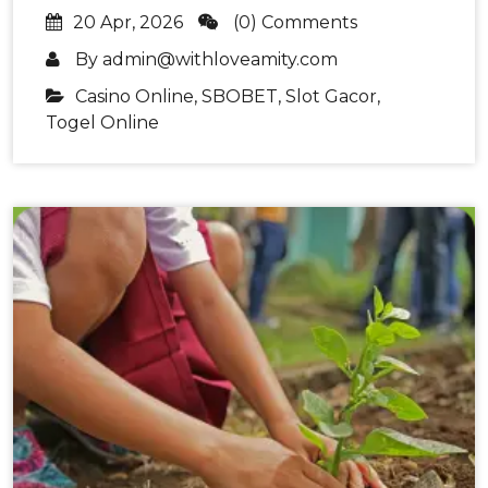
20 Apr, 2026
(0) Comments
By
admin@withloveamity.com
Casino Online
,
SBOBET
,
Slot Gacor
,
Togel Online