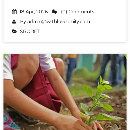
18 Apr, 2026
(0) Comments
By
admin@withloveamity.com
SBOBET