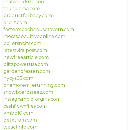
realworldsize.com
teknolama.com
productforbaby.com
orb-z.com
fosterscoachhousetavern.com
mesasdecultivoonline.com
boilersnbits.com
latestviralpost.com
newfreearticle.com
blitzpowerusa.com
gardenofeaten.com
hycys05.com
onemoremilerunning.com
snowboardsteez.com
instagrambioforgirls.com
cashflowxfiles.com
kmbb10.com
getxtrem.com
weactinfo.com