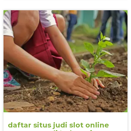
daftar situs judi slot online