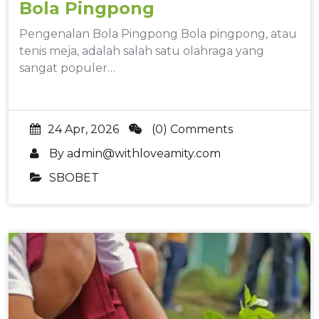
Bola Pingpong
Pengenalan Bola Pingpong Bola pingpong, atau
tenis meja, adalah salah satu olahraga yang
sangat populer…
24 Apr, 2026
(0) Comments
By
admin@withloveamity.com
SBOBET