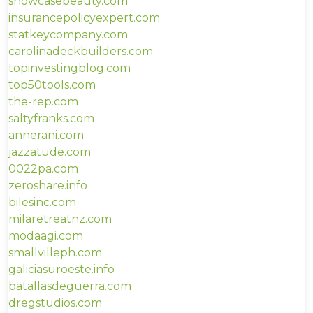
showcasebeauty.com
insurancepolicyexpert.com
statkeycompany.com
carolinadeckbuilders.com
topinvestingblog.com
top50tools.com
the-rep.com
saltyfranks.com
annerani.com
jazzatude.com
0022pa.com
zeroshare.info
bilesinc.com
milaretreatnz.com
modaagi.com
smallvilleph.com
galiciasuroeste.info
batallasdeguerra.com
dregstudios.com