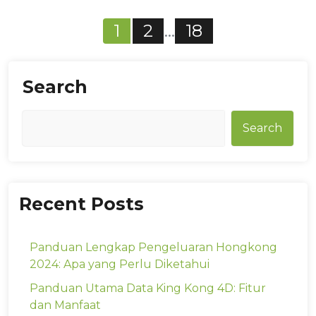
Posts
1
2
…
18
pagination
Search
Search
Recent Posts
Panduan Lengkap Pengeluaran Hongkong
2024: Apa yang Perlu Diketahui
Panduan Utama Data King Kong 4D: Fitur
dan Manfaat