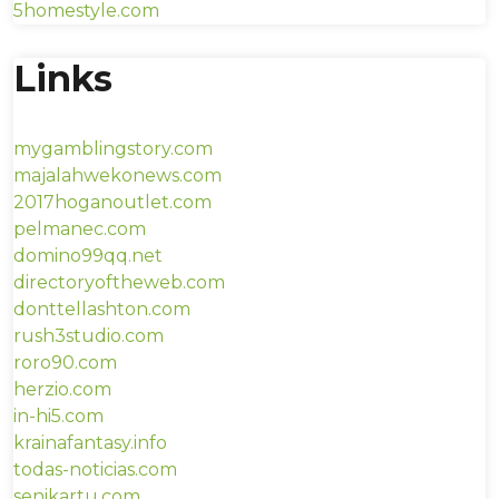
5homestyle.com
Links
mygamblingstory.com
majalahwekonews.com
2017hoganoutlet.com
pelmanec.com
domino99qq.net
directoryoftheweb.com
donttellashton.com
rush3studio.com
roro90.com
herzio.com
in-hi5.com
krainafantasy.info
todas-noticias.com
senikartu.com