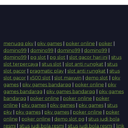
menuqq pkv
|
pkv games
|
poker online
|
poker
|
domino99
|
domino99
|
domino99
|
domino99
|
domino99
|
pg slot
|
pg slot
|
slot gacor hari ini
|
situs
slot terpercaya
|
situs slot
|
slot anti rungkat
|
situs
slot gacor
|
pragmatic play
|
slot anti rungkat
|
situs
slot gacor
|
x500 slot
|
slot maxwin
|
demo slot
|
pkv
games
|
pkv games bandarqq
|
poker online
|
pkv
games bandarqq
|
pkv games bandarqq
|
pkv games
bandarqq
|
poker online
|
poker online
|
poker
online
|
pkv games
|
pkv games
|
pkv games
|
situs
pkv
|
pkv games
|
pkv games
|
poker online
|
poker
online
|
poker online
|
demo slot pg
|
situs judi bola
resmi
|
situs judi bola resmi
|
situs judi bola resmi
|
link