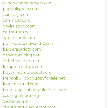
superwindowproject.com
papibakigrafo.com
icanhazjs.com
canimpact.org
goviralstudy.com
cartourism.net
apple-cores.com
pulserasdeactividad10.com
barbaracarlotti.com
desktopmining.net
inthebleachers.net
lexapro-rx-store.com
buyskincareproducts.org
frenchbulldogpuppyforsale.net
kogamasquid.com
themultiplicationtablechart.com
casinoglamour.org
dextercoin.io
christianarticledirectory.org