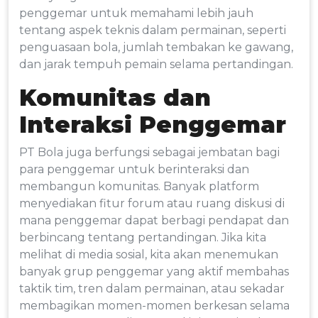
penggemar untuk memahami lebih jauh
tentang aspek teknis dalam permainan, seperti
penguasaan bola, jumlah tembakan ke gawang,
dan jarak tempuh pemain selama pertandingan.
Komunitas dan
Interaksi Penggemar
PT Bola juga berfungsi sebagai jembatan bagi
para penggemar untuk berinteraksi dan
membangun komunitas. Banyak platform
menyediakan fitur forum atau ruang diskusi di
mana penggemar dapat berbagi pendapat dan
berbincang tentang pertandingan. Jika kita
melihat di media sosial, kita akan menemukan
banyak grup penggemar yang aktif membahas
taktik tim, tren dalam permainan, atau sekadar
membagikan momen-momen berkesan selama