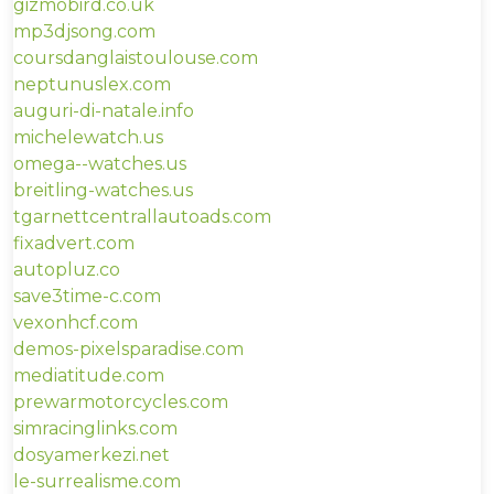
gizmobird.co.uk
mp3djsong.com
coursdanglaistoulouse.com
neptunuslex.com
auguri-di-natale.info
michelewatch.us
omega--watches.us
breitling-watches.us
tgarnettcentrallautoads.com
fixadvert.com
autopluz.co
save3time-c.com
vexonhcf.com
demos-pixelsparadise.com
mediatitude.com
prewarmotorcycles.com
simracinglinks.com
dosyamerkezi.net
le-surrealisme.com