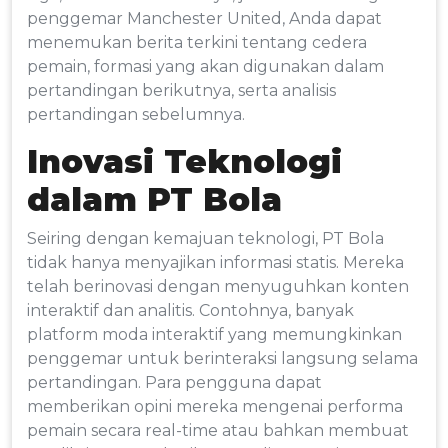
penggemar Manchester United, Anda dapat
menemukan berita terkini tentang cedera
pemain, formasi yang akan digunakan dalam
pertandingan berikutnya, serta analisis
pertandingan sebelumnya.
Inovasi Teknologi
dalam PT Bola
Seiring dengan kemajuan teknologi, PT Bola
tidak hanya menyajikan informasi statis. Mereka
telah berinovasi dengan menyuguhkan konten
interaktif dan analitis. Contohnya, banyak
platform moda interaktif yang memungkinkan
penggemar untuk berinteraksi langsung selama
pertandingan. Para pengguna dapat
memberikan opini mereka mengenai performa
pemain secara real-time atau bahkan membuat