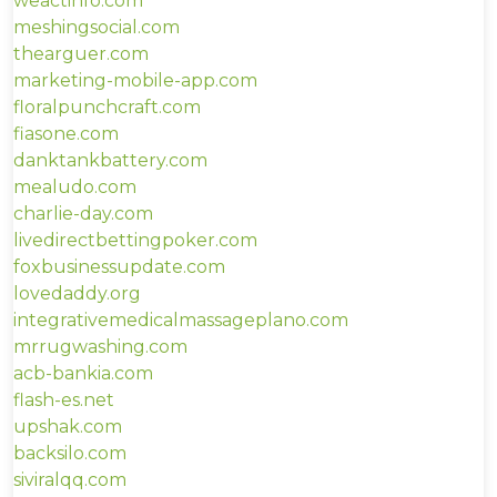
weactinfo.com
meshingsocial.com
thearguer.com
marketing-mobile-app.com
floralpunchcraft.com
fiasone.com
danktankbattery.com
mealudo.com
charlie-day.com
livedirectbettingpoker.com
foxbusinessupdate.com
lovedaddy.org
integrativemedicalmassageplano.com
mrrugwashing.com
acb-bankia.com
flash-es.net
upshak.com
backsilo.com
siviralqq.com