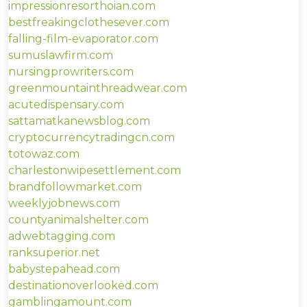
impressionresorthoian.com
bestfreakingclothesever.com
falling-film-evaporator.com
sumuslawfirm.com
nursingprowriters.com
greenmountainthreadwear.com
acutedispensary.com
sattamatkanewsblog.com
cryptocurrencytradingcn.com
totowaz.com
charlestonwipesettlement.com
brandfollowmarket.com
weeklyjobnews.com
countyanimalshelter.com
adwebtagging.com
ranksuperior.net
babystepahead.com
destinationoverlooked.com
gamblingamount.com