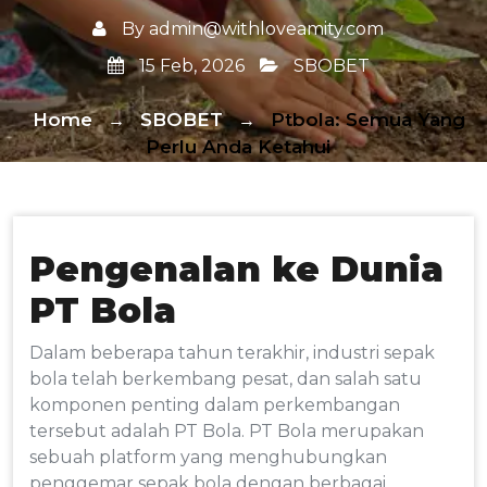
By
admin@withloveamity.com
15 Feb, 2026
SBOBET
Home
SBOBET
Ptbola: Semua Yang
→
→
Perlu Anda Ketahui
Pengenalan ke Dunia
PT Bola
Dalam beberapa tahun terakhir, industri sepak
bola telah berkembang pesat, dan salah satu
komponen penting dalam perkembangan
tersebut adalah PT Bola. PT Bola merupakan
sebuah platform yang menghubungkan
penggemar sepak bola dengan berbagai