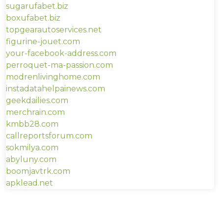
sugarufabet.biz
boxufabet.biz
topgearautoservices.net
figurine-jouet.com
your-facebook-address.com
perroquet-ma-passion.com
modrenlivinghome.com
instadatahelpainews.com
geekdailies.com
merchrain.com
kmbb28.com
callreportsforum.com
sokmilya.com
abyluny.com
boomjavtrk.com
apklead.net