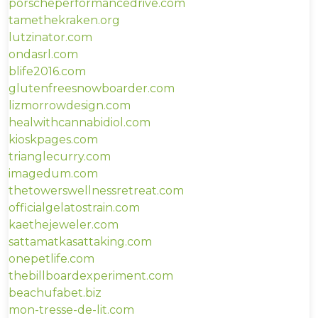
porscheperformancedrive.com
tamethekraken.org
lutzinator.com
ondasrl.com
blife2016.com
glutenfreesnowboarder.com
lizmorrowdesign.com
healwithcannabidiol.com
kioskpages.com
trianglecurry.com
imagedum.com
thetowerswellnessretreat.com
officialgelatostrain.com
kaethejeweler.com
sattamatkasattaking.com
onepetlife.com
thebillboardexperiment.com
beachufabet.biz
mon-tresse-de-lit.com