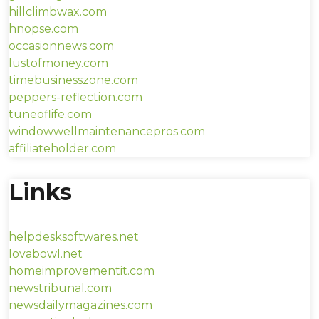
hillclimbwax.com
hnopse.com
occasionnews.com
lustofmoney.com
timebusinesszone.com
peppers-reflection.com
tuneoflife.com
windowwellmaintenancepros.com
affiliateholder.com
Links
helpdesksoftwares.net
lovabowl.net
homeimprovementit.com
newstribunal.com
newsdailymagazines.com