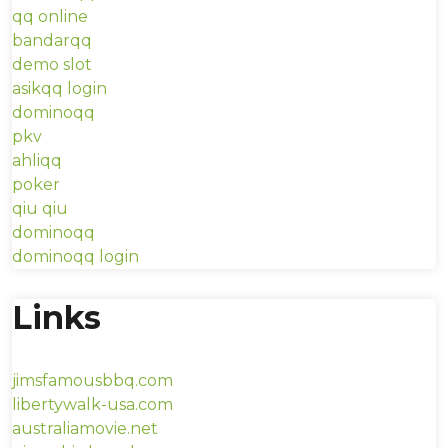
qq online
bandarqq
demo slot
asikqq login
dominoqq
pkv
ahliqq
poker
qiu qiu
dominoqq
dominoqq login
Links
jimsfamousbbq.com
libertywalk-usa.com
australiamovie.net