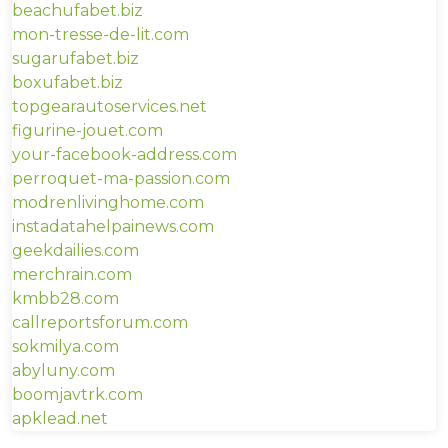
beachufabet.biz
mon-tresse-de-lit.com
sugarufabet.biz
boxufabet.biz
topgearautoservices.net
figurine-jouet.com
your-facebook-address.com
perroquet-ma-passion.com
modrenlivinghome.com
instadatahelpainews.com
geekdailies.com
merchrain.com
kmbb28.com
callreportsforum.com
sokmilya.com
abyluny.com
boomjavtrk.com
apklead.net