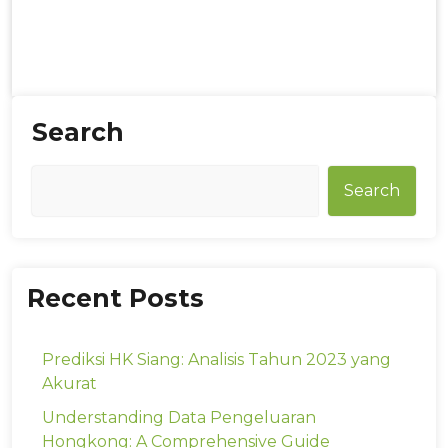
Search
Search
Recent Posts
Prediksi HK Siang: Analisis Tahun 2023 yang
Akurat
Understanding Data Pengeluaran
Hongkong: A Comprehensive Guide