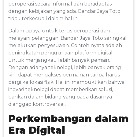
beroperasi secara informal dan beradaptasi
dengan kebijakan yang ada. Bandar Jaya Toto
tidak terkecuali dalam hal ini.
Dalam upaya untuk terus beroperasi dan
melayani pelanggan, Bandar Jaya Toto seringkali
melakukan penyesuaian. Contoh nyata adalah
peningkatan penggunaan platform digital
untuk menjangkau lebih banyak pemain.
Dengan adanya teknologi, lebih banyak orang
kini dapat mengakses permainan tanpa harus
pergi ke lokasi fisik. Hal ini membuktikan bahwa
inovasi teknologi dapat memberikan solusi,
bahkan dalam bidang yang pada dasarnya
dianggap kontroversial.
Perkembangan dalam
Era Digital