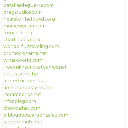
batallasdeguerra.com
dregstudios.com
neatstuffhelpskids.org
moraessoccer.com
forochile.org
chart-track.com
wonderfultraveling.com
promocioname.net
wimaxworld.com
freeonlinecricketgames.net
bestcashing.biz
firerestrictions.us
archiesbrooklyn.com
muambeiros.net
infozblog.com
chonbaihat.com
elblogdeoscargonzalez.com
webpromote.net