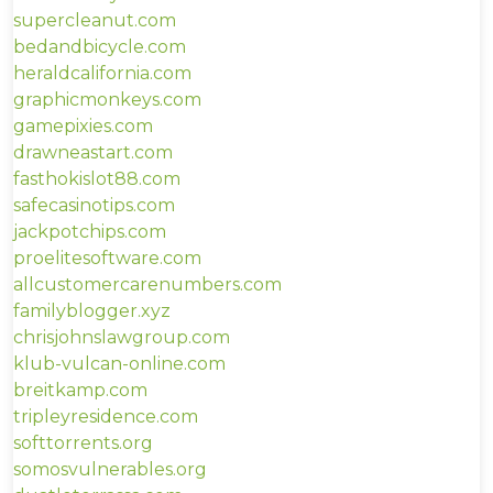
supercleanut.com
bedandbicycle.com
heraldcalifornia.com
graphicmonkeys.com
gamepixies.com
drawneastart.com
fasthokislot88.com
safecasinotips.com
jackpotchips.com
proelitesoftware.com
allcustomercarenumbers.com
familyblogger.xyz
chrisjohnslawgroup.com
klub-vulcan-online.com
breitkamp.com
tripleyresidence.com
softtorrents.org
somosvulnerables.org