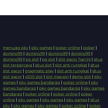
menuqq pkv
|
pkv games
|
poker online
|
poker
|
domino99
|
domino99
|
domino99
|
domino99
|
domino99
|
pg slot
|
pg slot
|
slot gacor hari ini
|
situs
slot terpercaya
|
situs slot
|
slot anti rungkat
|
situs
slot gacor
|
pragmatic play
|
slot anti rungkat
|
situs
slot gacor
|
x500 slot
|
slot maxwin
|
demo slot
|
pkv
games
|
pkv games bandarqq
|
poker online
|
pkv
games bandarqq
|
pkv games bandarqq
|
pkv games
bandarqq
|
poker online
|
poker online
|
poker
online
|
pkv games
|
pkv games
|
pkv games
|
situs
pkv
|
pkv games
|
pkv games
|
poker online
|
poker