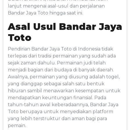
lanjut mengenai asal-usul dan perjalanan
Bandar Jaya Toto hingga saat ini.
Asal Usul Bandar Jaya
Toto
Pendirian Bandar Jaya Toto di Indonesia tidak
terlepas dari tradisi permainan yang sudah ada
sejak zaman dahulu. Permainan judi telah
menjadi bagian dari budaya di banyak daerah.
Awalnya, permainan yang diusung adalah togel,
yang dianggap sebagai salah satu bentuk
hiburan sambil menawarkan kesempatan untuk
mendapatkan keuntungan finansial. Pada
tahun-tahun awal keberadaannya, Bandar Jaya
Toto berupaya untuk menyediakan platform
yang lebih terstruktur dan aman bagi para
pemain.