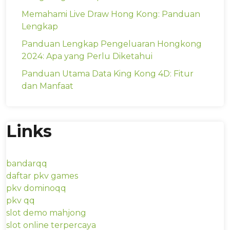
Memahami Live Draw Hong Kong: Panduan
Lengkap
Panduan Lengkap Pengeluaran Hongkong
2024: Apa yang Perlu Diketahui
Panduan Utama Data King Kong 4D: Fitur
dan Manfaat
Links
bandarqq
daftar pkv games
pkv dominoqq
pkv qq
slot demo mahjong
slot online terpercaya