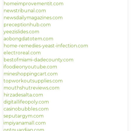
homeimprovementit.com
newstribunal.com
newsdailymagazines.com
preceptionhub.com
yeezislides.com
aobongdatotem.com
home-remedies-yeast-infection.com
electroreal.com
bestofmiami-dadecounty.com
ifoodieonyoutube.com
mineshoppingcart.com
topworkoutsupplies.com
mouthshutreviews.com
hirzadesalta.com
digitallifeopoly.com
casinobubbles.com
seputargym.com
impiyanamall.com
optguardian.com