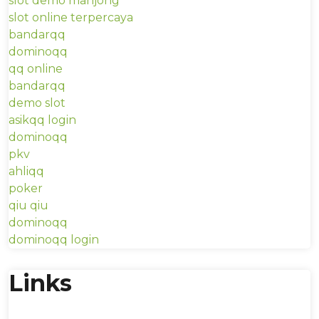
slot demo mahjong
slot online terpercaya
bandarqq
dominoqq
qq online
bandarqq
demo slot
asikqq login
dominoqq
pkv
ahliqq
poker
qiu qiu
dominoqq
dominoqq login
Links