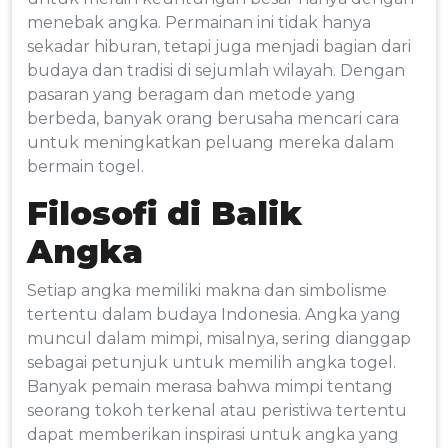
menebak angka. Permainan ini tidak hanya
sekadar hiburan, tetapi juga menjadi bagian dari
budaya dan tradisi di sejumlah wilayah. Dengan
pasaran yang beragam dan metode yang
berbeda, banyak orang berusaha mencari cara
untuk meningkatkan peluang mereka dalam
bermain togel.
Filosofi di Balik
Angka
Setiap angka memiliki makna dan simbolisme
tertentu dalam budaya Indonesia. Angka yang
muncul dalam mimpi, misalnya, sering dianggap
sebagai petunjuk untuk memilih angka togel.
Banyak pemain merasa bahwa mimpi tentang
seorang tokoh terkenal atau peristiwa tertentu
dapat memberikan inspirasi untuk angka yang