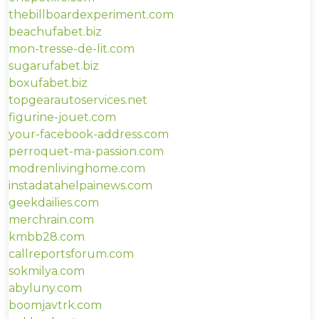
thebillboardexperiment.com
beachufabet.biz
mon-tresse-de-lit.com
sugarufabet.biz
boxufabet.biz
topgearautoservices.net
figurine-jouet.com
your-facebook-address.com
perroquet-ma-passion.com
modrenlivinghome.com
instadatahelpainews.com
geekdailies.com
merchrain.com
kmbb28.com
callreportsforum.com
sokmilya.com
abyluny.com
boomjavtrk.com