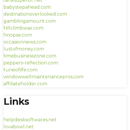
ranksuperior.net
babystepahead.com
destinationoverlooked.com
gamblingamount.com
hillclimbwax.com
hnopse.com
occasionnews.com
lustofmoney.com
timebusinesszone.com
peppers-reflection.com
tuneoflife.com
windowwellmaintenancepros.com
affiliateholder.com
Links
helpdesksoftwares.net
lovabowl.net