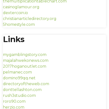
themultiplicationtablechart.com
casinoglamour.org
dextercoin.io
christianarticledirectory.org
5homestyle.com
Links
mygamblingstory.com
majalahwekonews.com
2017hoganoutlet.com
pelmanec.com
domino99qq.net
directoryoftheweb.com
donttellashton.com
rush3studio.com
roro90.com
herzio.com