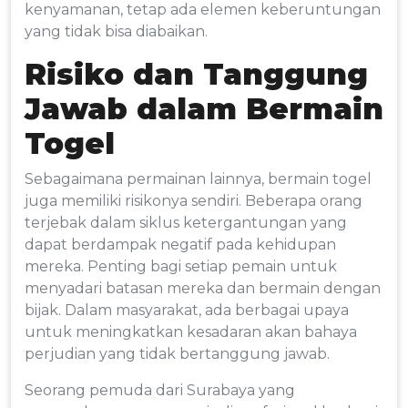
kenyamanan, tetap ada elemen keberuntungan
yang tidak bisa diabaikan.
Risiko dan Tanggung
Jawab dalam Bermain
Togel
Sebagaimana permainan lainnya, bermain togel
juga memiliki risikonya sendiri. Beberapa orang
terjebak dalam siklus ketergantungan yang
dapat berdampak negatif pada kehidupan
mereka. Penting bagi setiap pemain untuk
menyadari batasan mereka dan bermain dengan
bijak. Dalam masyarakat, ada berbagai upaya
untuk meningkatkan kesadaran akan bahaya
perjudian yang tidak bertanggung jawab.
Seorang pemuda dari Surabaya yang