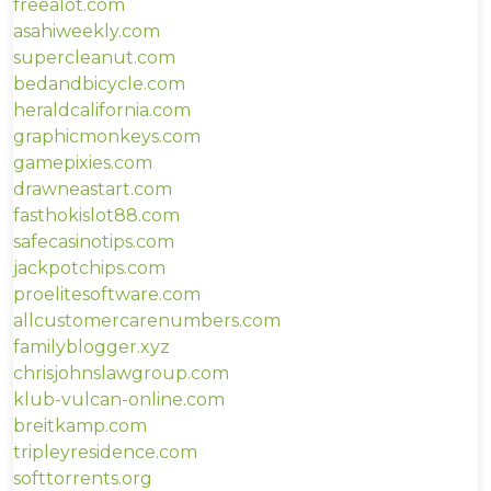
freealot.com
asahiweekly.com
supercleanut.com
bedandbicycle.com
heraldcalifornia.com
graphicmonkeys.com
gamepixies.com
drawneastart.com
fasthokislot88.com
safecasinotips.com
jackpotchips.com
proelitesoftware.com
allcustomercarenumbers.com
familyblogger.xyz
chrisjohnslawgroup.com
klub-vulcan-online.com
breitkamp.com
tripleyresidence.com
softtorrents.org