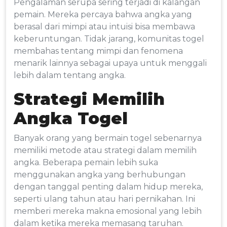
Pengalaman serupa sering terjadi di kalangan
pemain. Mereka percaya bahwa angka yang
berasal dari mimpi atau intuisi bisa membawa
keberuntungan. Tidak jarang, komunitas togel
membahas tentang mimpi dan fenomena
menarik lainnya sebagai upaya untuk menggali
lebih dalam tentang angka.
Strategi Memilih
Angka Togel
Banyak orang yang bermain togel sebenarnya
memiliki metode atau strategi dalam memilih
angka. Beberapa pemain lebih suka
menggunakan angka yang berhubungan
dengan tanggal penting dalam hidup mereka,
seperti ulang tahun atau hari pernikahan. Ini
memberi mereka makna emosional yang lebih
dalam ketika mereka memasang taruhan.