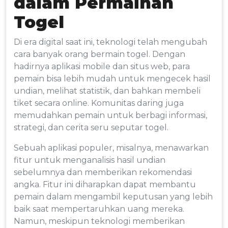
dalam Permainan
Togel
Di era digital saat ini, teknologi telah mengubah
cara banyak orang bermain togel. Dengan
hadirnya aplikasi mobile dan situs web, para
pemain bisa lebih mudah untuk mengecek hasil
undian, melihat statistik, dan bahkan membeli
tiket secara online. Komunitas daring juga
memudahkan pemain untuk berbagi informasi,
strategi, dan cerita seru seputar togel.
Sebuah aplikasi populer, misalnya, menawarkan
fitur untuk menganalisis hasil undian
sebelumnya dan memberikan rekomendasi
angka. Fitur ini diharapkan dapat membantu
pemain dalam mengambil keputusan yang lebih
baik saat mempertaruhkan uang mereka.
Namun, meskipun teknologi memberikan