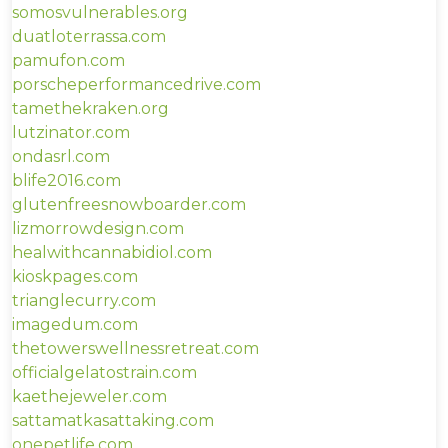
somosvulnerables.org
duatloterrassa.com
pamufon.com
porscheperformancedrive.com
tamethekraken.org
lutzinator.com
ondasrl.com
blife2016.com
glutenfreesnowboarder.com
lizmorrowdesign.com
healwithcannabidiol.com
kioskpages.com
trianglecurry.com
imagedum.com
thetowerswellnessretreat.com
officialgelatostrain.com
kaethejeweler.com
sattamatkasattaking.com
onepetlife.com