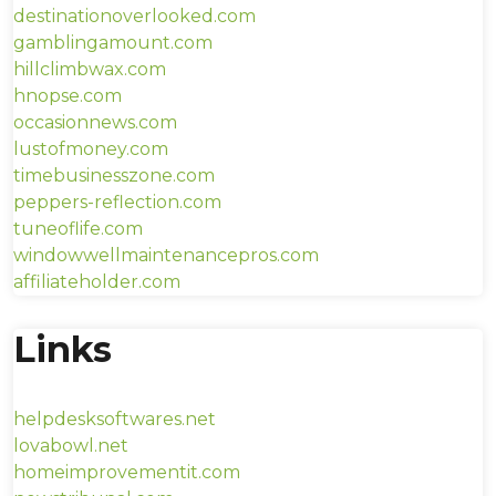
destinationoverlooked.com
gamblingamount.com
hillclimbwax.com
hnopse.com
occasionnews.com
lustofmoney.com
timebusinesszone.com
peppers-reflection.com
tuneoflife.com
windowwellmaintenancepros.com
affiliateholder.com
Links
helpdesksoftwares.net
lovabowl.net
homeimprovementit.com