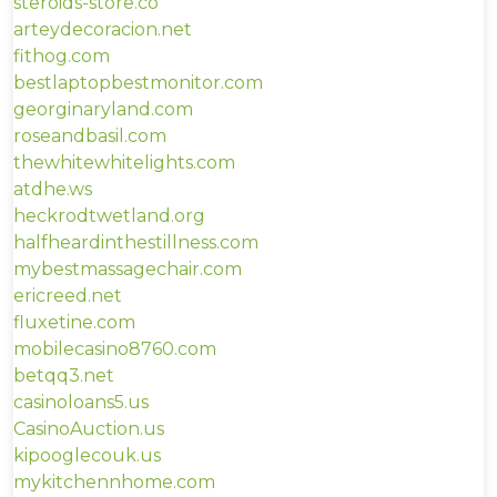
steroids-store.co
arteydecoracion.net
fithog.com
bestlaptopbestmonitor.com
georginaryland.com
roseandbasil.com
thewhitewhitelights.com
atdhe.ws
heckrodtwetland.org
halfheardinthestillness.com
mybestmassagechair.com
ericreed.net
fluxetine.com
mobilecasino8760.com
betqq3.net
casinoloans5.us
CasinoAuction.us
kipooglecouk.us
mykitchennhome.com