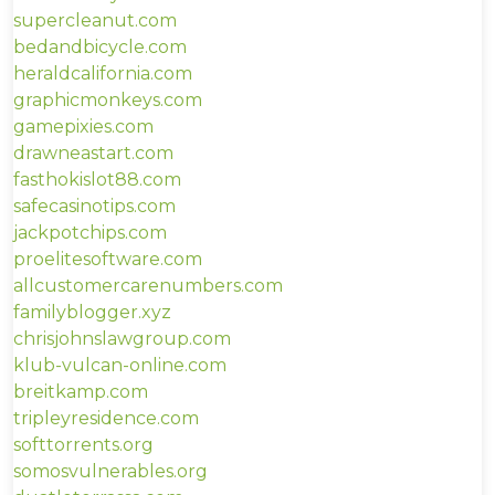
supercleanut.com
bedandbicycle.com
heraldcalifornia.com
graphicmonkeys.com
gamepixies.com
drawneastart.com
fasthokislot88.com
safecasinotips.com
jackpotchips.com
proelitesoftware.com
allcustomercarenumbers.com
familyblogger.xyz
chrisjohnslawgroup.com
klub-vulcan-online.com
breitkamp.com
tripleyresidence.com
softtorrents.org
somosvulnerables.org