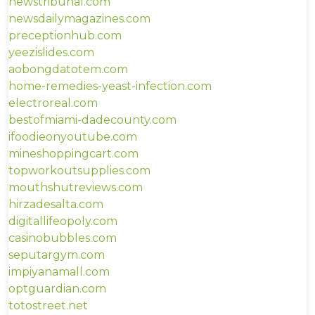
newstribunal.com
newsdailymagazines.com
preceptionhub.com
yeezislides.com
aobongdatotem.com
home-remedies-yeast-infection.com
electroreal.com
bestofmiami-dadecounty.com
ifoodieonyoutube.com
mineshoppingcart.com
topworkoutsupplies.com
mouthshutreviews.com
hirzadesalta.com
digitallifeopoly.com
casinobubbles.com
seputargym.com
impiyanamall.com
optguardian.com
totostreet.net