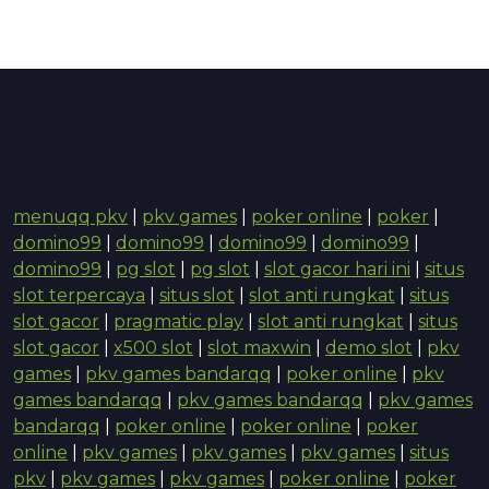
menuqq pkv
|
pkv games
|
poker online
|
poker
|
domino99
|
domino99
|
domino99
|
domino99
|
domino99
|
pg slot
|
pg slot
|
slot gacor hari ini
|
situs
slot terpercaya
|
situs slot
|
slot anti rungkat
|
situs
slot gacor
|
pragmatic play
|
slot anti rungkat
|
situs
slot gacor
|
x500 slot
|
slot maxwin
|
demo slot
|
pkv
games
|
pkv games bandarqq
|
poker online
|
pkv
games bandarqq
|
pkv games bandarqq
|
pkv games
bandarqq
|
poker online
|
poker online
|
poker
online
|
pkv games
|
pkv games
|
pkv games
|
situs
pkv
|
pkv games
|
pkv games
|
poker online
|
poker