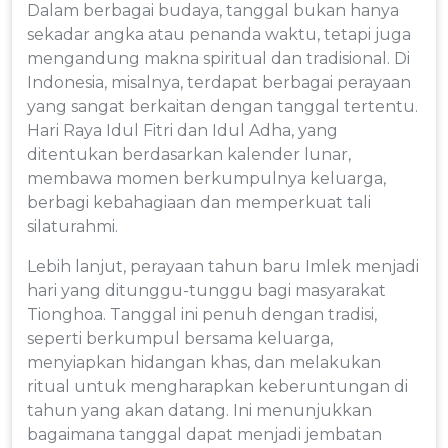
Dalam berbagai budaya, tanggal bukan hanya
sekadar angka atau penanda waktu, tetapi juga
mengandung makna spiritual dan tradisional. Di
Indonesia, misalnya, terdapat berbagai perayaan
yang sangat berkaitan dengan tanggal tertentu.
Hari Raya Idul Fitri dan Idul Adha, yang
ditentukan berdasarkan kalender lunar,
membawa momen berkumpulnya keluarga,
berbagi kebahagiaan dan memperkuat tali
silaturahmi.
Lebih lanjut, perayaan tahun baru Imlek menjadi
hari yang ditunggu-tunggu bagi masyarakat
Tionghoa. Tanggal ini penuh dengan tradisi,
seperti berkumpul bersama keluarga,
menyiapkan hidangan khas, dan melakukan
ritual untuk mengharapkan keberuntungan di
tahun yang akan datang. Ini menunjukkan
bagaimana tanggal dapat menjadi jembatan