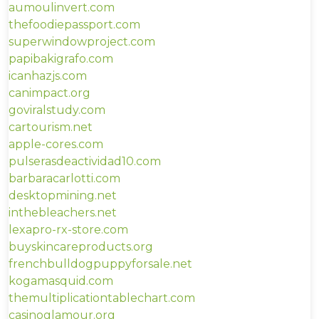
aumoulinvert.com
thefoodiepassport.com
superwindowproject.com
papibakigrafo.com
icanhazjs.com
canimpact.org
goviralstudy.com
cartourism.net
apple-cores.com
pulserasdeactividad10.com
barbaracarlotti.com
desktopmining.net
inthebleachers.net
lexapro-rx-store.com
buyskincareproducts.org
frenchbulldogpuppyforsale.net
kogamasquid.com
themultiplicationtablechart.com
casinoglamour.org