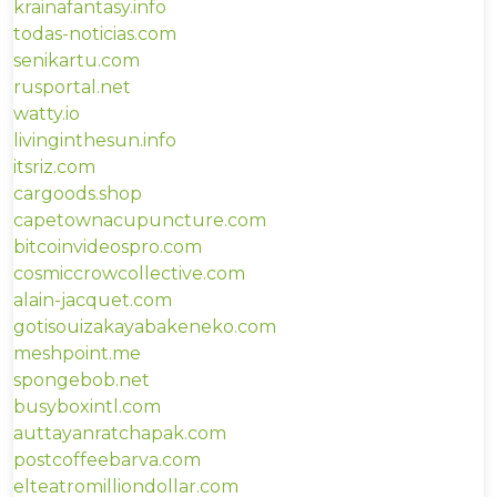
krainafantasy.info
todas-noticias.com
senikartu.com
rusportal.net
watty.io
livinginthesun.info
itsriz.com
cargoods.shop
capetownacupuncture.com
bitcoinvideospro.com
cosmiccrowcollective.com
alain-jacquet.com
gotisouizakayabakeneko.com
meshpoint.me
spongebob.net
busyboxintl.com
auttayanratchapak.com
postcoffeebarva.com
elteatromilliondollar.com