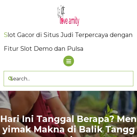
Skip
to
content
Slot Gacor di Situs Judi Terpercaya dengan
Fitur Slot Demo dan Pulsa
Hari Ini Tanggal Berapa? Men
yimak Makna di Balik Tangg