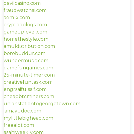
davilcasino.com
fraudwatchai.com
aem-x.com
cryptooblogs.com
gameuplevel.com
homethestyle.com
amuldistribution.com
borobuddur.com
wundermusic.com
gamefungames.com
25-minute-timer.com
creativefuntask.com
engrsaifulsaif.com
cheapbtcminers.com
unionstationtogeorgetown.com
iamayudoc.com
mylittlebighead.com
freealot.com
asahiweekly.com