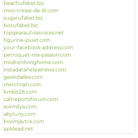
beachufabet.biz
mon-tresse-de-lit.com
sugarufabet.biz
boxufabet.biz
topgearautoservices.net
figurine-jouet.com
your-facebook-address.com
perroquet-ma-passion.com
modrenlivinghome.com
instadatahelpainews.com
geekdailies.com
merchrain.com
kmbb28.com
callreportsforum.com
sokmilya.com
abyluny.com
boomjavtrk.com
apklead.net