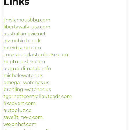
Links
jimsfamousbbq.com
libertywalk-usa.com
australiamovie.net
gizmobird.co.uk
mp3djsong.com
coursdanglaistoulouse.com
neptunuslex.com
auguri-di-natale.info
michelewatch.us
omega--watches.us
breitling-watches.us
tgarnettcentrallautoads.com
fixadvert.com
autopluz.co
save3time-c.com
vexonhcf.com