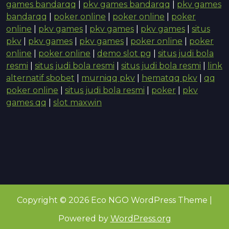
games bandarqq
|
pkv games bandarqq
|
pkv games
bandarqq
|
poker online
|
poker online
|
poker
online
|
pkv games
|
pkv games
|
pkv games
|
situs
pkv
|
pkv games
|
pkv games
|
poker online
|
poker
online
|
poker online
|
demo slot pg
|
situs judi bola
resmi
|
situs judi bola resmi
|
situs judi bola resmi
|
link
alternatif sbobet
|
murniqq pkv
|
hematqq pkv
|
qq
poker online
|
situs judi bola resmi
|
poker
|
pkv
games qq
|
slot maxwin
Copyright © 2026 Eco NGO WordPress Theme |
Powered by
WordPress.org