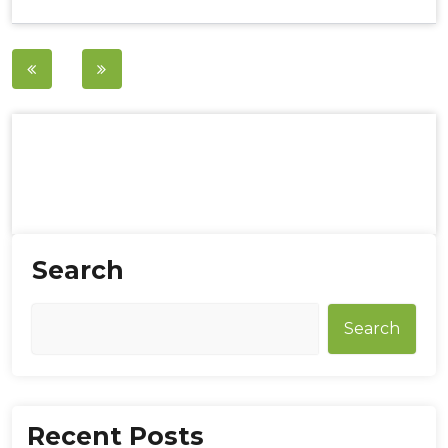
Post
navigation
Search
Search
Recent Posts