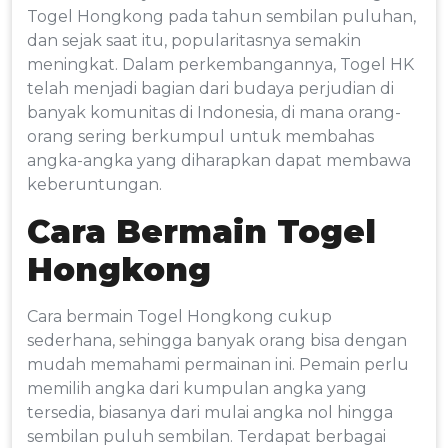
Togel Hongkong pada tahun sembilan puluhan,
dan sejak saat itu, popularitasnya semakin
meningkat. Dalam perkembangannya, Togel HK
telah menjadi bagian dari budaya perjudian di
banyak komunitas di Indonesia, di mana orang-
orang sering berkumpul untuk membahas
angka-angka yang diharapkan dapat membawa
keberuntungan.
Cara Bermain Togel
Hongkong
Cara bermain Togel Hongkong cukup
sederhana, sehingga banyak orang bisa dengan
mudah memahami permainan ini. Pemain perlu
memilih angka dari kumpulan angka yang
tersedia, biasanya dari mulai angka nol hingga
sembilan puluh sembilan. Terdapat berbagai