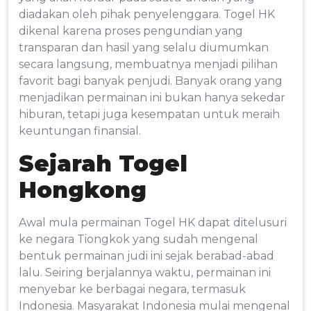
diadakan oleh pihak penyelenggara. Togel HK
dikenal karena proses pengundian yang
transparan dan hasil yang selalu diumumkan
secara langsung, membuatnya menjadi pilihan
favorit bagi banyak penjudi. Banyak orang yang
menjadikan permainan ini bukan hanya sekedar
hiburan, tetapi juga kesempatan untuk meraih
keuntungan finansial.
Sejarah Togel
Hongkong
Awal mula permainan Togel HK dapat ditelusuri
ke negara Tiongkok yang sudah mengenal
bentuk permainan judi ini sejak berabad-abad
lalu. Seiring berjalannya waktu, permainan ini
menyebar ke berbagai negara, termasuk
Indonesia. Masyarakat Indonesia mulai mengenal