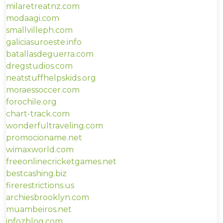
milaretreatnz.com
modaagi.com
smallvilleph.com
galiciasuroeste.info
batallasdeguerra.com
dregstudios.com
neatstuffhelpskids.org
moraessoccer.com
forochile.org
chart-track.com
wonderfultraveling.com
promocioname.net
wimaxworld.com
freeonlinecricketgames.net
bestcashing.biz
firerestrictions.us
archiesbrooklyn.com
muambeiros.net
infozblog.com