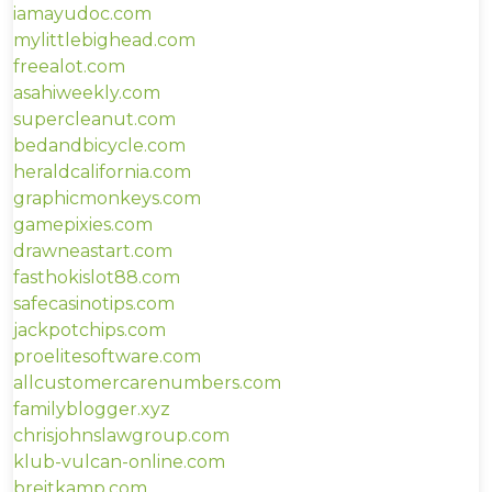
iamayudoc.com
mylittlebighead.com
freealot.com
asahiweekly.com
supercleanut.com
bedandbicycle.com
heraldcalifornia.com
graphicmonkeys.com
gamepixies.com
drawneastart.com
fasthokislot88.com
safecasinotips.com
jackpotchips.com
proelitesoftware.com
allcustomercarenumbers.com
familyblogger.xyz
chrisjohnslawgroup.com
klub-vulcan-online.com
breitkamp.com