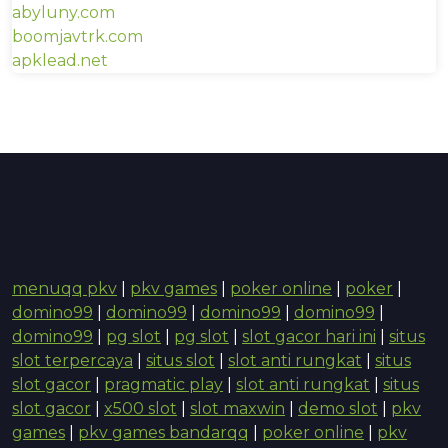
abyluny.com
boomjavtrk.com
apklead.net
menuqq pkv
|
pkv games
|
poker online
|
poker
|
domino99
|
domino99
|
domino99
|
domino99
|
domino99
|
pg slot
|
pg slot
|
slot gacor hari ini
|
situs
slot terpercaya
|
situs slot
|
slot anti rungkat
|
situs
slot gacor
|
pragmatic play
|
slot anti rungkat
|
situs
slot gacor
|
x500 slot
|
slot maxwin
|
demo slot
|
pkv
games
|
pkv games bandarqq
|
poker online
|
pkv