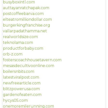
busyboxintl.com
auttayanratchapak.com
postcoffeebarva.com
elteatromilliondollar.com
burgerkingfranchise.org
vallarpadathamma.net
realworldsize.com
teknolama.com
productforbaby.com
orb-z.com
fosterscoachhousetavern.com
mesasdecultivoonline.com
boilersnbits.com
latestviralpost.com
newfreearticle.com
blitzpowerusa.com
gardenofeaten.com
hycys05.com
onemoremilerunning.com