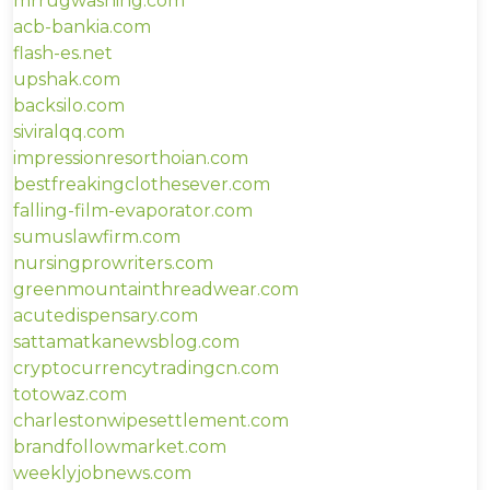
mrrugwashing.com
acb-bankia.com
flash-es.net
upshak.com
backsilo.com
siviralqq.com
impressionresorthoian.com
bestfreakingclothesever.com
falling-film-evaporator.com
sumuslawfirm.com
nursingprowriters.com
greenmountainthreadwear.com
acutedispensary.com
sattamatkanewsblog.com
cryptocurrencytradingcn.com
totowaz.com
charlestonwipesettlement.com
brandfollowmarket.com
weeklyjobnews.com