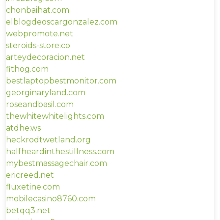
chonbaihat.com
elblogdeoscargonzalez.com
webpromote.net
steroids-store.co
arteydecoracion.net
fithog.com
bestlaptopbestmonitor.com
georginaryland.com
roseandbasil.com
thewhitewhitelights.com
atdhe.ws
heckrodtwetland.org
halfheardinthestillness.com
mybestmassagechair.com
ericreed.net
fluxetine.com
mobilecasino8760.com
betqq3.net