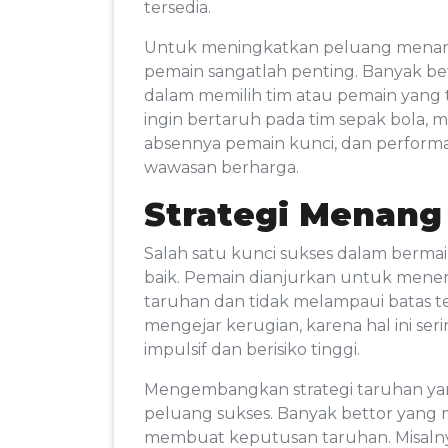
tersedia.
Untuk meningkatkan peluang menang
pemain sangatlah penting. Banyak bet
dalam memilih tim atau pemain yang t
ingin bertaruh pada tim sepak bola, m
absennya pemain kunci, dan perform
wawasan berharga.
Strategi Menang
Salah satu kunci sukses dalam berma
baik. Pemain dianjurkan untuk men
taruhan dan tidak melampaui batas ter
mengejar kerugian, karena hal ini se
impulsif dan berisiko tinggi.
Mengembangkan strategi taruhan ya
peluang sukses. Banyak bettor yang
membuat keputusan taruhan. Misalnya,