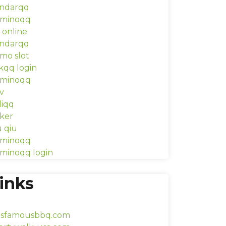
ndarqq
minoqq
 online
ndarqq
mo slot
ikqq login
minoqq
v
liqq
ker
u qiu
minoqq
minoqq login
inks
msfamousbbq.com