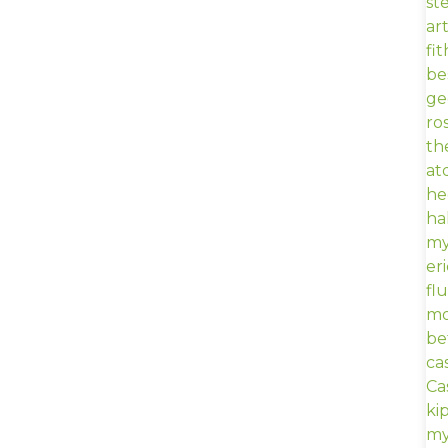
st
ar
fi
be
ge
ro
th
at
he
ha
my
er
fl
mo
be
ca
Ca
ki
my