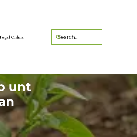
Togel Online
p unt
an