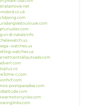
bertywalk-usa.com
straliamovie.net
zmobird.co.uk
3djsong.com
ursdanglaistoulouse.com
ptunuslex.com
guri-di-natale.info
chelewatch.us
ega--watches.us
eitling-watches.us
arnettcentrallautoads.com
xadvert.com
topluz.co
ve3time-c.com
xonhcf.com
mos-pixelsparadise.com
diatitude.com
ewarmotorcycles.com
mracinglinks.com