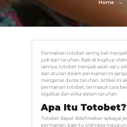
Home
→
Permainan totobet sering kali menja
judi dan taruhan. Baik di lingkup ola
lainnya, totobet menjadi salah satu pi
dan aturan dalam permainan ini sanga
mengenal dunia taruhan. Artikel in
permainan totobet, termasuk cara ber
legalitas dan etika dalam taruhan.
Apa Itu Totobet?
Totobet dapat didefinisikan sebagai 
permainan, baik itu olahraga maupun