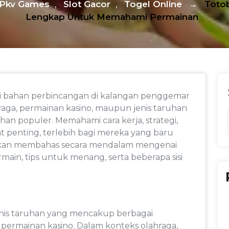
Pkv Games
Slot Gacor
Togel Online
Toto
,
,
→
Lengkap Untuk Memahami Permainan
di bahan perbincangan di kalangan penggemar
hraga, permainan kasino, maupun jenis taruhan
lihan populer. Memahami cara kerja, strategi,
t penting, terlebih bagi mereka yang baru
i akan membahas secara mendalam mengenai
main, tips untuk menang, serta beberapa sisi
jenis taruhan yang mencakup berbagai
 permainan kasino. Dalam konteks olahraga,