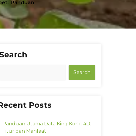
bet: Panduan
Search
Search
Recent Posts
Panduan Utama Data King Kong 4D:
Fitur dan Manfaat