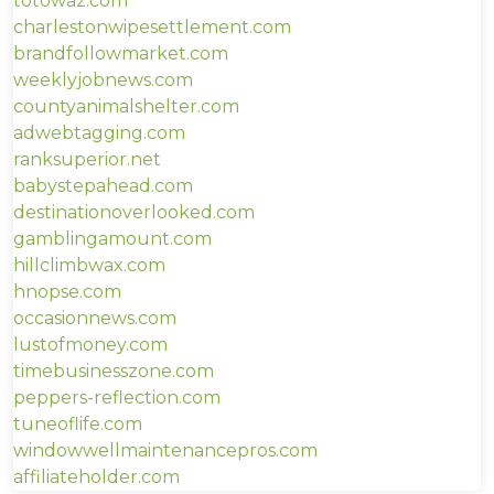
totowaz.com
charlestonwipesettlement.com
brandfollowmarket.com
weeklyjobnews.com
countyanimalshelter.com
adwebtagging.com
ranksuperior.net
babystepahead.com
destinationoverlooked.com
gamblingamount.com
hillclimbwax.com
hnopse.com
occasionnews.com
lustofmoney.com
timebusinesszone.com
peppers-reflection.com
tuneoflife.com
windowwellmaintenancepros.com
affiliateholder.com