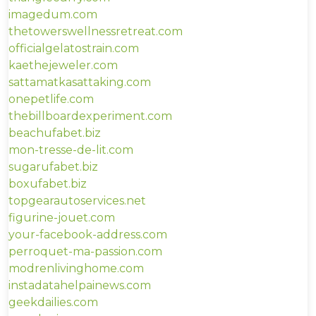
imagedum.com
thetowerswellnessretreat.com
officialgelatostrain.com
kaethejeweler.com
sattamatkasattaking.com
onepetlife.com
thebillboardexperiment.com
beachufabet.biz
mon-tresse-de-lit.com
sugarufabet.biz
boxufabet.biz
topgearautoservices.net
figurine-jouet.com
your-facebook-address.com
perroquet-ma-passion.com
modrenlivinghome.com
instadatahelpainews.com
geekdailies.com