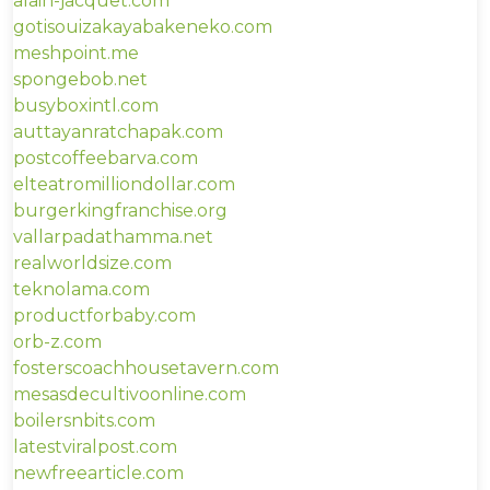
alain-jacquet.com
gotisouizakayabakeneko.com
meshpoint.me
spongebob.net
busyboxintl.com
auttayanratchapak.com
postcoffeebarva.com
elteatromilliondollar.com
burgerkingfranchise.org
vallarpadathamma.net
realworldsize.com
teknolama.com
productforbaby.com
orb-z.com
fosterscoachhousetavern.com
mesasdecultivoonline.com
boilersnbits.com
latestviralpost.com
newfreearticle.com