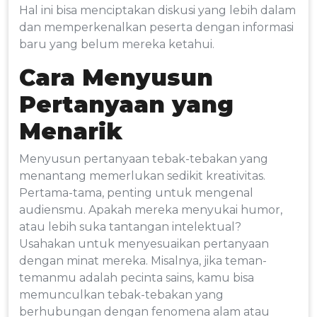
Hal ini bisa menciptakan diskusi yang lebih dalam
dan memperkenalkan peserta dengan informasi
baru yang belum mereka ketahui.
Cara Menyusun
Pertanyaan yang
Menarik
Menyusun pertanyaan tebak-tebakan yang
menantang memerlukan sedikit kreativitas.
Pertama-tama, penting untuk mengenal
audiensmu. Apakah mereka menyukai humor,
atau lebih suka tantangan intelektual?
Usahakan untuk menyesuaikan pertanyaan
dengan minat mereka. Misalnya, jika teman-
temanmu adalah pecinta sains, kamu bisa
memunculkan tebak-tebakan yang
berhubungan dengan fenomena alam atau