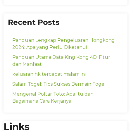
Recent Posts
Panduan Lengkap Pengeluaran Hongkong
2024: Apa yang Perlu Diketahui
Panduan Utama Data King Kong 4D: Fitur
dan Manfaat
keluaran hk tercepat malam ini
Salam Togel: Tips Sukses Bermain Togel
Mengenal Poltar Toto: Apa Itu dan
Bagaimana Cara Kerjanya
Links