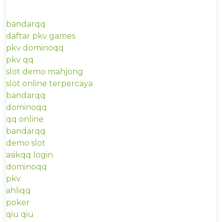
bandarqq
daftar pkv games
pkv dominoqq
pkv qq
slot demo mahjong
slot online terpercaya
bandarqq
dominoqq
qq online
bandarqq
demo slot
asikqq login
dominoqq
pkv
ahliqq
poker
qiu qiu