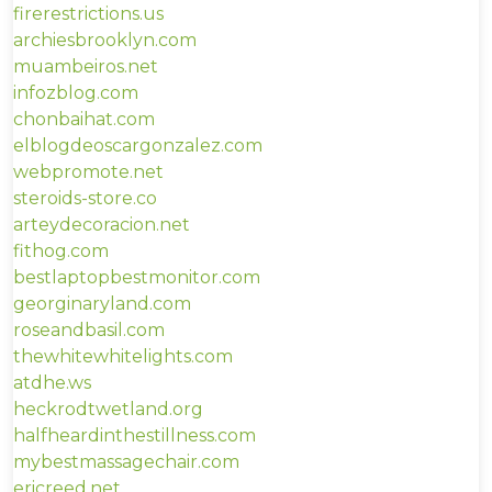
firerestrictions.us
archiesbrooklyn.com
muambeiros.net
infozblog.com
chonbaihat.com
elblogdeoscargonzalez.com
webpromote.net
steroids-store.co
arteydecoracion.net
fithog.com
bestlaptopbestmonitor.com
georginaryland.com
roseandbasil.com
thewhitewhitelights.com
atdhe.ws
heckrodtwetland.org
halfheardinthestillness.com
mybestmassagechair.com
ericreed.net