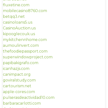
fluxetine.com
mobilecasino8760.com
betqq3.net
casinoloans5.us
CasinoAuction.us
kipooglecouk.us
mykitchennhome.com
aumoulinvert.com
thefoodiepassport.com
superwindowproject.com
papibakigrafo.com
icanhazjs.com
canimpact.org
goviralstudy.com
cartourism.net
apple-cores.com
pulserasdeactividad10.com
barbaracarlotti.com