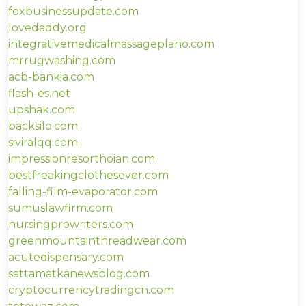
foxbusinessupdate.com
lovedaddy.org
integrativemedicalmassageplano.com
mrrugwashing.com
acb-bankia.com
flash-es.net
upshak.com
backsilo.com
siviralqq.com
impressionresorthoian.com
bestfreakingclothesever.com
falling-film-evaporator.com
sumuslawfirm.com
nursingprowriters.com
greenmountainthreadwear.com
acutedispensary.com
sattamatkanewsblog.com
cryptocurrencytradingcn.com