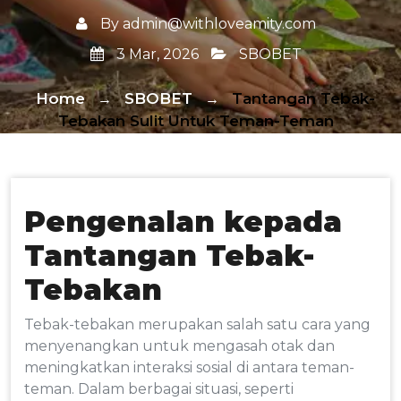
By
admin@withloveamity.com
3 Mar, 2026
SBOBET
Home
SBOBET
Tantangan Tebak-
→
→
Tebakan Sulit Untuk Teman-Teman
Pengenalan kepada
Tantangan Tebak-
Tebakan
Tebak-tebakan merupakan salah satu cara yang
menyenangkan untuk mengasah otak dan
meningkatkan interaksi sosial di antara teman-
teman. Dalam berbagai situasi, seperti