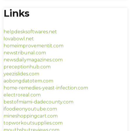
Links
helpdesksoftwares.net
lovabowl.net
homeimprovementit.com
newstribunal.com
newsdailymagazines.com
preceptionhub.com
yeezislides.com
aobongdatotem.com
home-remedies-yeast-infection.com
electroreal.com
bestofmiami-dadecounty.com
ifoodieonyoutube.com
mineshoppingcart.com
topworkoutsupplies.com
mouthshutreviews.com