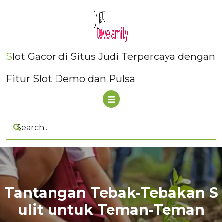
Skip
to
content
Slot Gacor di Situs Judi Terpercaya dengan
Fitur Slot Demo dan Pulsa
Tantangan Tebak-Tebakan S
ulit untuk Teman-Teman