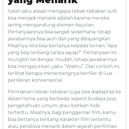
Salah satu alasan mengapa tebak-tebakan sulit
bisa menjadi menarik adalah karena mereka
sering mengandung elemen kejutan.
Pertanyaannya bisa sangat sederhana, tetapi
jawabannya bisa jauh dari yang dibayangkan.
Misalnya, kita bisa bertanya kepada teman, “Apa
yang bisa terbang tanpa sayap?” Pertanyaan ini
mungkin terdengar mudah, tetapi jawabannya
bisa mengejutkan, yaitu “Waktu”. Dari contoh ini,
terlihat betapa menantangnya berfikir di luar
pemikiran konvensional.
Permainan tebak-tebakan juga bisa diadaptasi ke
dalam tema yang berbeda, seperti budaya pop,
pengetahuan umum, atau bahkan hobi
tertentu. Misalnya, bagi penggemar film, kamu
bisa bertanya tentang karakter film tertentu
atau peristiwa menarik dalam sejarah perfilman.