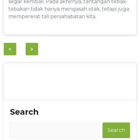
segar kembali. Pada akhirnya, tantangan tebak-
tebakan tidak hanya mengasah otak, tetapi juga
mempererat tali persahabatan kita.
Post
navigation
Search
Search