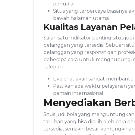
perjudian.
Situs yang terpercaya biasanya a
bawah halaman utama.
Kualitas Layanan Pe
Salah satu indikator penting situs j
pelanggan yang tersedia. Sebuah sit
pelanggan yang responsif dan profesion
beberapa cara untuk menghubungi cust
telepon.
Live chat akan sangat membantu
Pastikan ada waktu pelayanan yang
pemain internasional.
Menyediakan Berb
Situs judi bola yang menguntungka
taruhan yang bisa dipilih oleh para p
tersedia, semakin besar kemungkin