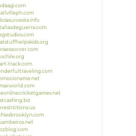
daagi.com
allvilleph.com
liciasuroeste.info
tallasdeguerra.com
egstudios.com
atstuffhelpskids.org
raessoccer.com
rochile.org
art-track.com
nderfultraveling.com
omocioname.net
maxworld.com
eeonlinecricketgames.net
stcashing.biz
erestrictions.us
chiesbrooklyn.com
ambeiros.net
fozblog.com