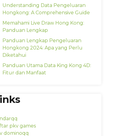
Understanding Data Pengeluaran
Hongkong: A Comprehensive Guide
Memahami Live Draw Hong Kong:
Panduan Lengkap
Panduan Lengkap Pengeluaran
Hongkong 2024: Apa yang Perlu
Diketahui
Panduan Utama Data King Kong 4D:
Fitur dan Manfaat
inks
ndarqq
ftar pkv games
v dominoqq