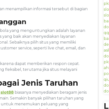
pk
kan menampilkan informasi tersebut di bagian
sl
sl
langgan
ba
do
udi bola yang menguntungkan adalah layanan
qq
us yang baik akan menyediakan layanan
ba
al. Sebaiknya pilih situs yang memiliki
de
omer service, seperti live chat, email, dan
as
do
pk
 karena dapat memberikan respon cepat.
ah
 fleksibel, terutama jika situs melayani
po
qi
agai Jenis Taruhan
do
do
n
slot88
biasanya menyediakan beragam jenis
emain. Semakin banyak pilihan taruhan yang
L
an untuk menemukan peluang yang