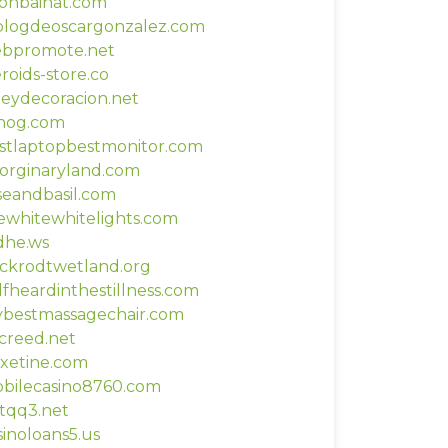
onbaihat.com
blogdeoscargonzalez.com
bpromote.net
eroids-store.co
teydecoracion.net
thog.com
stlaptopbestmonitor.com
orginaryland.com
seandbasil.com
ewhitewhitelights.com
dhe.ws
ckrodtwetland.org
lfheardinthestillness.com
bestmassagechair.com
icreed.net
uxetine.com
bilecasino8760.com
tqq3.net
sinoloans5.us