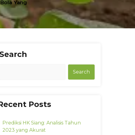
 Bola Yang
Search
Search
Recent Posts
Prediksi HK Siang: Analisis Tahun
2023 yang Akurat