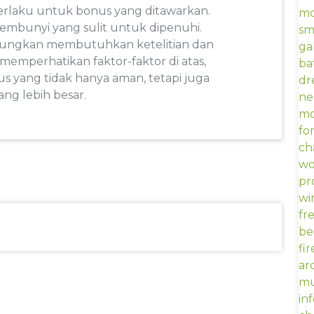
erlaku untuk bonus yang ditawarkan.
mo
sembunyi yang sulit untuk dipenuhi.
sm
ntungkan membutuhkan ketelitian dan
ga
mperhatikan faktor-faktor di atas,
ba
s yang tidak hanya aman, tetapi juga
dr
g lebih besar.
ne
mo
fo
ch
wo
pr
wi
fr
be
fir
ar
mu
in