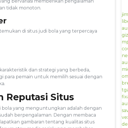
 yang bervariasi memberikan pengalaman
an tidak monoton.
ji
er
li
au
temukan di situs judi bola yang terpercaya
gi
mp
co
ne
au
mi
karakteristik dan strategi yang berbeda,
om
gi para pemain untuk memilih sesuai dengan
br
a.
tg
n Reputasi Situs
fi
au
di bola yang menguntungkan adalah dengan
sa
ng sudah berpengalaman. Dengan membaca
ve
dapatkan gambaran tentang kualitas situs
de