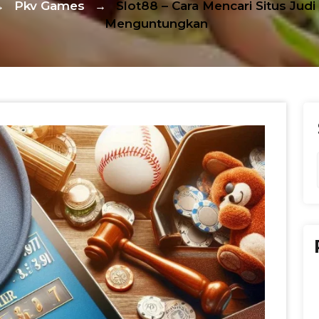
Pkv Games
Slot88 – Cara Mencari Situs Judi
→
→
Menguntungkan