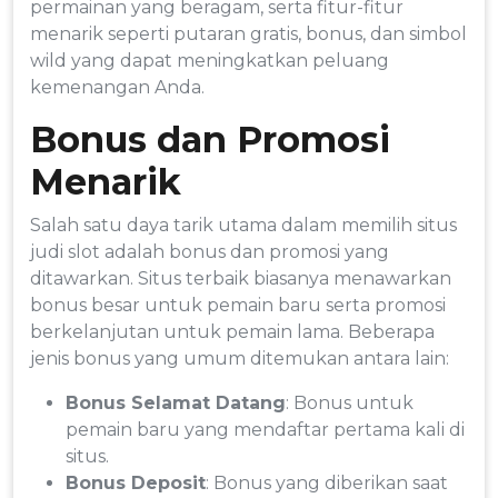
permainan yang beragam, serta fitur-fitur
menarik seperti putaran gratis, bonus, dan simbol
wild yang dapat meningkatkan peluang
kemenangan Anda.
Bonus dan Promosi
Menarik
Salah satu daya tarik utama dalam memilih situs
judi slot adalah bonus dan promosi yang
ditawarkan. Situs terbaik biasanya menawarkan
bonus besar untuk pemain baru serta promosi
berkelanjutan untuk pemain lama. Beberapa
jenis bonus yang umum ditemukan antara lain:
Bonus Selamat Datang
: Bonus untuk
pemain baru yang mendaftar pertama kali di
situs.
Bonus Deposit
: Bonus yang diberikan saat