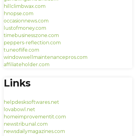
hillclimbwax.com
hnopse.com
occasionnews.com
lustofmoney.com
timebusinesszone.com
peppers-reflection.com
tuneoflife.com
windowwellmaintenancepros.com
affiliateholder.com
Links
helpdesksoftwares.net
lovabowl.net
homeimprovementit.com
newstribunal.com
newsdailymagazines.com