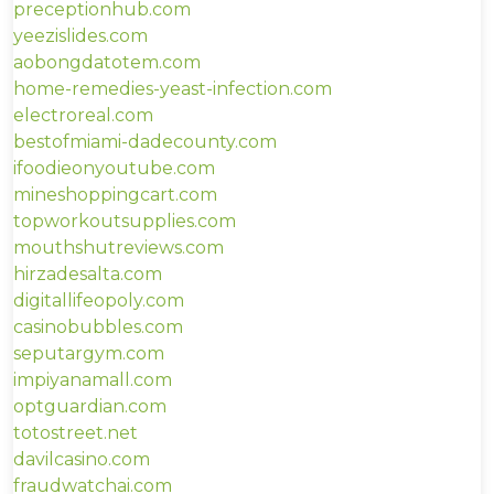
preceptionhub.com
yeezislides.com
aobongdatotem.com
home-remedies-yeast-infection.com
electroreal.com
bestofmiami-dadecounty.com
ifoodieonyoutube.com
mineshoppingcart.com
topworkoutsupplies.com
mouthshutreviews.com
hirzadesalta.com
digitallifeopoly.com
casinobubbles.com
seputargym.com
impiyanamall.com
optguardian.com
totostreet.net
davilcasino.com
fraudwatchai.com