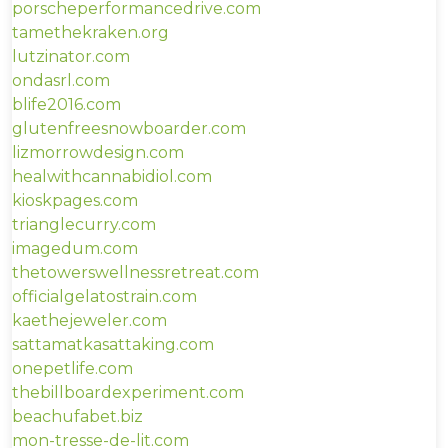
porscheperformancedrive.com
tamethekraken.org
lutzinator.com
ondasrl.com
blife2016.com
glutenfreesnowboarder.com
lizmorrowdesign.com
healwithcannabidiol.com
kioskpages.com
trianglecurry.com
imagedum.com
thetowerswellnessretreat.com
officialgelatostrain.com
kaethejeweler.com
sattamatkasattaking.com
onepetlife.com
thebillboardexperiment.com
beachufabet.biz
mon-tresse-de-lit.com