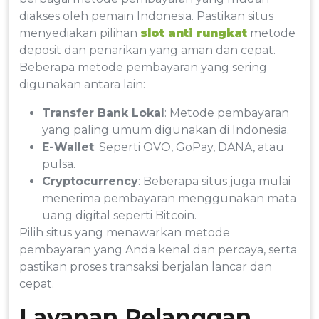
diakses oleh pemain Indonesia. Pastikan situs
menyediakan pilihan
slot anti rungkat
metode
deposit dan penarikan yang aman dan cepat.
Beberapa metode pembayaran yang sering
digunakan antara lain:
Transfer Bank Lokal
: Metode pembayaran
yang paling umum digunakan di Indonesia.
E-Wallet
: Seperti OVO, GoPay, DANA, atau
pulsa.
Cryptocurrency
: Beberapa situs juga mulai
menerima pembayaran menggunakan mata
uang digital seperti Bitcoin.
Pilih situs yang menawarkan metode
pembayaran yang Anda kenal dan percaya, serta
pastikan proses transaksi berjalan lancar dan
cepat.
Layanan Pelanggan