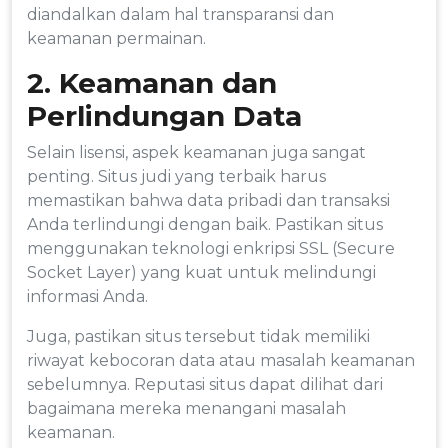
diandalkan dalam hal transparansi dan
keamanan permainan.
2. Keamanan dan
Perlindungan Data
Selain lisensi, aspek keamanan juga sangat
penting. Situs judi yang terbaik harus
memastikan bahwa data pribadi dan transaksi
Anda terlindungi dengan baik. Pastikan situs
menggunakan teknologi enkripsi SSL (Secure
Socket Layer) yang kuat untuk melindungi
informasi Anda.
Juga, pastikan situs tersebut tidak memiliki
riwayat kebocoran data atau masalah keamanan
sebelumnya. Reputasi situs dapat dilihat dari
bagaimana mereka menangani masalah
keamanan.