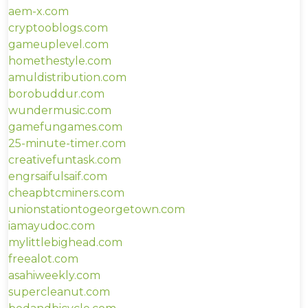
aem-x.com
cryptooblogs.com
gameuplevel.com
homethestyle.com
amuldistribution.com
borobuddur.com
wundermusic.com
gamefungames.com
25-minute-timer.com
creativefuntask.com
engrsaifulsaif.com
cheapbtcminers.com
unionstationtogeorgetown.com
iamayudoc.com
mylittlebighead.com
freealot.com
asahiweekly.com
supercleanut.com