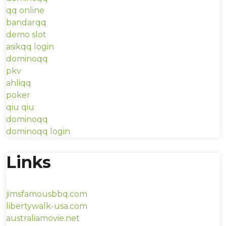
qq online
bandarqq
demo slot
asikqq login
dominoqq
pkv
ahliqq
poker
qiu qiu
dominoqq
dominoqq login
Links
jimsfamousbbq.com
libertywalk-usa.com
australiamovie.net