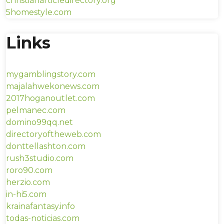
christianarticledirectory.org
5homestyle.com
Links
mygamblingstory.com
majalahwekonews.com
2017hoganoutlet.com
pelmanec.com
domino99qq.net
directoryoftheweb.com
donttellashton.com
rush3studio.com
roro90.com
herzio.com
in-hi5.com
krainafantasy.info
todas-noticias.com