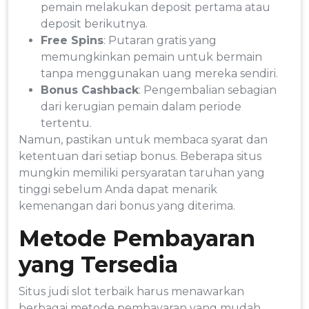
pemain melakukan deposit pertama atau
deposit berikutnya.
Free Spins
: Putaran gratis yang
memungkinkan pemain untuk bermain
tanpa menggunakan uang mereka sendiri.
Bonus Cashback
: Pengembalian sebagian
dari kerugian pemain dalam periode
tertentu.
Namun, pastikan untuk membaca syarat dan
ketentuan dari setiap bonus. Beberapa situs
mungkin memiliki persyaratan taruhan yang
tinggi sebelum Anda dapat menarik
kemenangan dari bonus yang diterima.
Metode Pembayaran
yang Tersedia
Situs judi slot terbaik harus menawarkan
berbagai metode pembayaran yang mudah