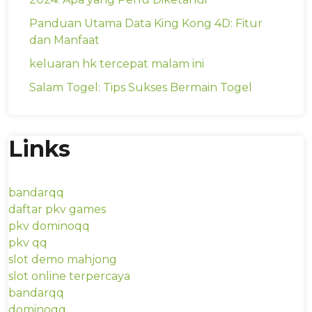
Panduan Utama Data King Kong 4D: Fitur
dan Manfaat
keluaran hk tercepat malam ini
Salam Togel: Tips Sukses Bermain Togel
Links
bandarqq
daftar pkv games
pkv dominoqq
pkv qq
slot demo mahjong
slot online terpercaya
bandarqq
dominoqq