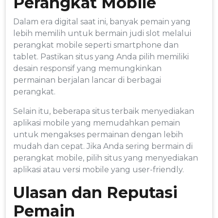
Perangkat Mobile
Dalam era digital saat ini, banyak pemain yang
lebih memilih untuk bermain judi slot melalui
perangkat mobile seperti smartphone dan
tablet. Pastikan situs yang Anda pilih memiliki
desain responsif yang memungkinkan
permainan berjalan lancar di berbagai
perangkat.
Selain itu, beberapa situs terbaik menyediakan
aplikasi mobile yang memudahkan pemain
untuk mengakses permainan dengan lebih
mudah dan cepat. Jika Anda sering bermain di
perangkat mobile, pilih situs yang menyediakan
aplikasi atau versi mobile yang user-friendly.
Ulasan dan Reputasi
Pemain