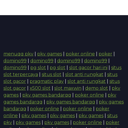
menuqq pkv
|
pkv games
|
poker online
|
poker
|
domino99
|
domino99
|
domino99
|
domino99
|
domino99
|
pg slot
|
pg slot
|
slot gacor hari ini
|
situs
slot terpercaya
|
situs slot
|
slot anti rungkat
|
situs
slot gacor
|
pragmatic play
|
slot anti rungkat
|
situs
slot gacor
|
x500 slot
|
slot maxwin
|
demo slot
|
pkv
games
|
pkv games bandarqq
|
poker online
|
pkv
games bandarqq
|
pkv games bandarqq
|
pkv games
bandarqq
|
poker online
|
poker online
|
poker
online
|
pkv games
|
pkv games
|
pkv games
|
situs
pkv
|
pkv games
|
pkv games
|
poker online
|
poker