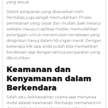
yang sesuai.
Sistem pelayanan yang ditawarkan oleh
Rentalqq juga sangat memudahkan. Proses
pemesanan yang cepat dan mudah, baik melalui
website maupun aplikasi mobile, memudahkan
pelanggan untuk menemukan kendaraan yang
diinginkan hanya dalam hitungan menit. Dengan
beberapa klik saja, anda sudah bisa memastikan
kendaraan siap dengan semua persyaratan yang
dibutuhkan.
Keamanan dan
Kenyamanan dalam
Berkendara
Salah satu kekhawatiran utama saat menyewa
mobil adalah keamanan. Rentalqq memahami ini