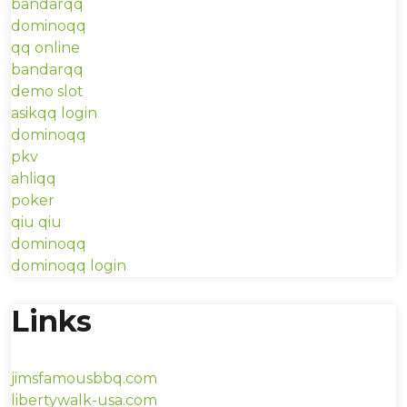
bandarqq
dominoqq
qq online
bandarqq
demo slot
asikqq login
dominoqq
pkv
ahliqq
poker
qiu qiu
dominoqq
dominoqq login
Links
jimsfamousbbq.com
libertywalk-usa.com