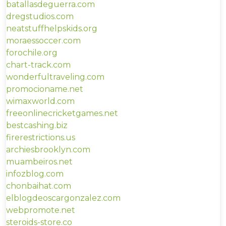
batallasdeguerra.com
dregstudios.com
neatstuffhelpskids.org
moraessoccer.com
forochile.org
chart-track.com
wonderfultraveling.com
promocioname.net
wimaxworld.com
freeonlinecricketgames.net
bestcashing.biz
firerestrictions.us
archiesbrooklyn.com
muambeiros.net
infozblog.com
chonbaihat.com
elblogdeoscargonzalez.com
webpromote.net
steroids-store.co