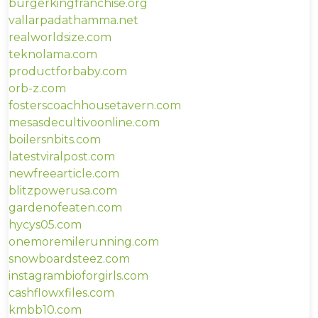
burgerkingfranchise.org
vallarpadathamma.net
realworldsize.com
teknolama.com
productforbaby.com
orb-z.com
fosterscoachhousetavern.com
mesasdecultivoonline.com
boilersnbits.com
latestviralpost.com
newfreearticle.com
blitzpowerusa.com
gardenofeaten.com
hycys05.com
onemoremilerunning.com
snowboardsteez.com
instagrambioforgirls.com
cashflowxfiles.com
kmbb10.com