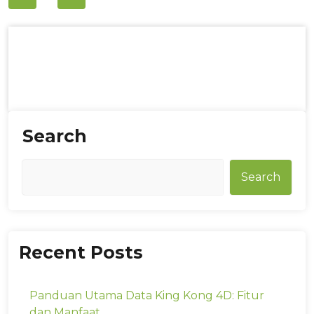
navigation
Search
Search
Recent Posts
Panduan Utama Data King Kong 4D: Fitur
dan Manfaat