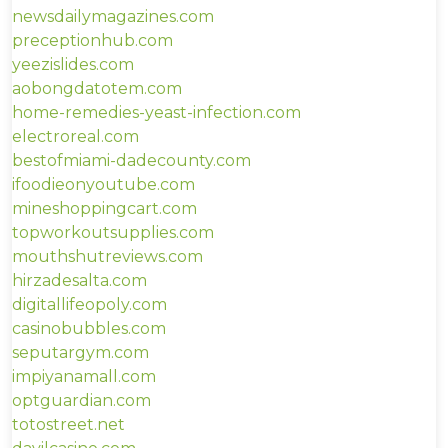
newsdailymagazines.com
preceptionhub.com
yeezislides.com
aobongdatotem.com
home-remedies-yeast-infection.com
electroreal.com
bestofmiami-dadecounty.com
ifoodieonyoutube.com
mineshoppingcart.com
topworkoutsupplies.com
mouthshutreviews.com
hirzadesalta.com
digitallifeopoly.com
casinobubbles.com
seputargym.com
impiyanamall.com
optguardian.com
totostreet.net