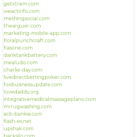
getxtrem.com
weactinfo.com
meshingsocial.com
thearguer.com
marketing-mobile-app.com
floralpunchcraft.com
fiasone.com
danktankbattery.com
mealudo.com
charlie-day.com
livedirectbettingpoker.com
foxbusinessupdate.com
lovedaddy.org
integrativemedicalmassageplano.com
mrrugwashing.com
acb-bankia.com
flash-es.net
upshak.com
backsilo.com