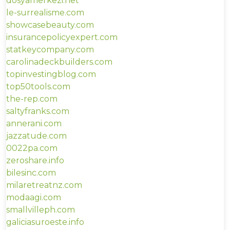
dosyamerkezi.net
le-surrealisme.com
showcasebeauty.com
insurancepolicyexpert.com
statkeycompany.com
carolinadeckbuilders.com
topinvestingblog.com
top50tools.com
the-rep.com
saltyfranks.com
annerani.com
jazzatude.com
0022pa.com
zeroshare.info
bilesinc.com
milaretreatnz.com
modaagi.com
smallvilleph.com
galiciasuroeste.info