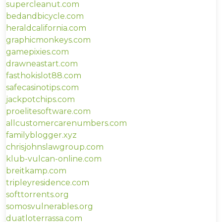
supercleanut.com
bedandbicycle.com
heraldcalifornia.com
graphicmonkeys.com
gamepixies.com
drawneastart.com
fasthokislot88.com
safecasinotips.com
jackpotchips.com
proelitesoftware.com
allcustomercarenumbers.com
familyblogger.xyz
chrisjohnslawgroup.com
klub-vulcan-online.com
breitkamp.com
tripleyresidence.com
softtorrents.org
somosvulnerables.org
duatloterrassa.com