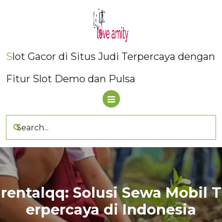
Skip
to
content
Slot Gacor di Situs Judi Terpercaya dengan
Fitur Slot Demo dan Pulsa
rentalqq: Solusi Sewa Mobil T
erpercaya di Indonesia