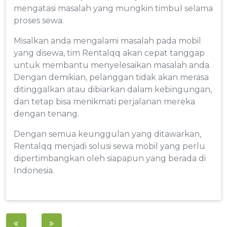
mengatasi masalah yang mungkin timbul selama
proses sewa.
Misalkan anda mengalami masalah pada mobil
yang disewa, tim Rentalqq akan cepat tanggap
untuk membantu menyelesaikan masalah anda.
Dengan demikian, pelanggan tidak akan merasa
ditinggalkan atau dibiarkan dalam kebingungan,
dan tetap bisa menikmati perjalanan mereka
dengan tenang.
Dengan semua keunggulan yang ditawarkan,
Rentalqq menjadi solusi sewa mobil yang perlu
dipertimbangkan oleh siapapun yang berada di
Indonesia.
Post