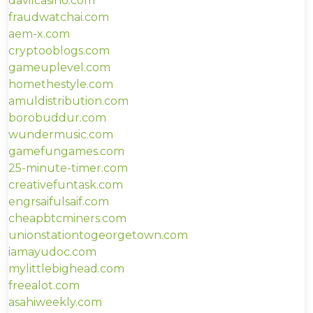
davilcasino.com
fraudwatchai.com
aem-x.com
cryptooblogs.com
gameuplevel.com
homethestyle.com
amuldistribution.com
borobuddur.com
wundermusic.com
gamefungames.com
25-minute-timer.com
creativefuntask.com
engrsaifulsaif.com
cheapbtcminers.com
unionstationtogeorgetown.com
iamayudoc.com
mylittlebighead.com
freealot.com
asahiweekly.com