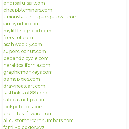
engrsaifulsaif.com
cheapbtcminers.com
unionstationtogeorgetown.com
iamayudoc.com
mylittlebighead.com
freealot.com
asahiweekly.com
supercleanut.com
bedandbicycle.com
heraldcalifornia.com
graphicmonkeys.com
gamepixies.com
drawneastart.com
fasthokislot88.com
safecasinotips.com
jackpotchips.com
proelitesoftware.com
allcustomercarenumbers.com
familyblogger.xyz