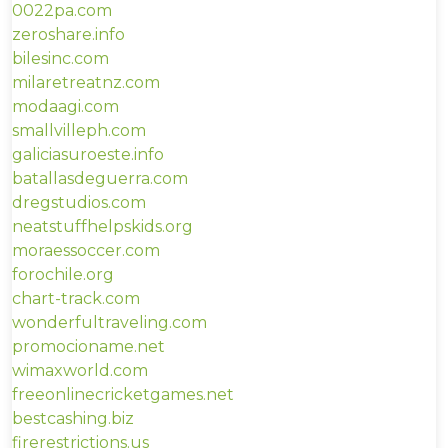
0022pa.com
zeroshare.info
bilesinc.com
milaretreatnz.com
modaagi.com
smallvilleph.com
galiciasuroeste.info
batallasdeguerra.com
dregstudios.com
neatstuffhelpskids.org
moraessoccer.com
forochile.org
chart-track.com
wonderfultraveling.com
promocioname.net
wimaxworld.com
freeonlinecricketgames.net
bestcashing.biz
firerestrictions.us