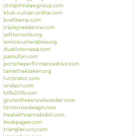
chrisjohnslawgroup.com
klub-vulcan-online.com
breitkamp.com
tripleyresidence.com
softtorrents.org
somosvulnerables.org
duatloterrassa.com
pamufon.com
porscheperformancedrive.com
tamethekraken.org
lutzinator.com
ondasrl.com
blife2016.com
glutenfreesnowboarder.com
lizmorrowdesign.com
healwithcannabidiol.com
kioskpages.com
trianglecurry.com