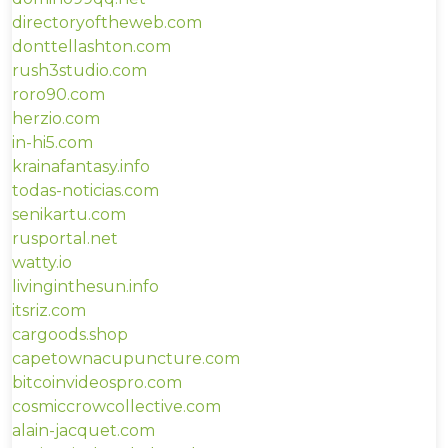
directoryoftheweb.com
donttellashton.com
rush3studio.com
roro90.com
herzio.com
in-hi5.com
krainafantasy.info
todas-noticias.com
senikartu.com
rusportal.net
watty.io
livinginthesun.info
itsriz.com
cargoods.shop
capetownacupuncture.com
bitcoinvideospro.com
cosmiccrowcollective.com
alain-jacquet.com