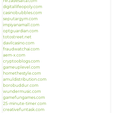
hirzadesalta.com
digitallifeopoly.com
casinobubbles.com
seputargym.com
impiyanamall.com
optguardian.com
totostreet.net
davilcasino.com
fraudwatchai.com
aem-x.com
cryptooblogs.com
gameuplevel.com
homethestyle.com
amuldistribution.com
borobuddur.com
wundermusic.com
gamefungames.com
25-minute-timer.com
creativefuntask.com