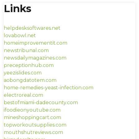
Links
helpdesksoftwares.net
lovabowl.net
homeimprovementit.com
newstribunal.com
newsdailymagazines.com
preceptionhub.com
yeezislides.com
aobongdatotem.com
home-remedies-yeast-infection.com
electroreal.com
bestofmiami-dadecounty.com
ifoodieonyoutube.com
mineshoppingcart.com
topworkoutsupplies.com
mouthshutreviews.com