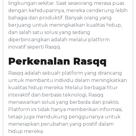
lingkungan sekitar. Saat seseorang merasa puas
dengan kehidupannya, mereka cenderung lebih
bahagia dan produktif. Banyak orang yang
berjuang untuk meningkatkan kualitas hidup,
dan salah satu solusi yang sedang
diperbincangkan adalah melalui platform
inovatif seperti Rasqq.
Perkenalan Rasqq
Rasqq adalah sebuah platform yang dirancang
untuk membantu individu dalam meningkatkan
kualitas hidup mereka. Melalui berbagai fitur
interaktif dan berbasis teknologi, Rasqq
menawarkan solusi yang berbeda dan praktis.
Platform ini tidak hanya memberikan informasi,
tetapi juga mendukung penggunanya untuk
menerapkan perubahan yang positif dalam
hidup mereka.