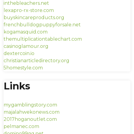
inthebleachers.net
lexapro-rx-store.com
buyskincareproducts.org
frenchbulldogpuppyforsale.net
kogamasquid.com
themultiplicationtablechart.com
casinoglamour.org
dextercoin.io
christianarticledirectory.org
5homestyle.com
Links
mygamblingstory.com
majalahwekonews.com
2017hoganoutlet.com
pelmanec.com
domino99qq.net