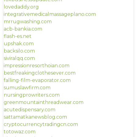
lovedaddy.org
integrativemedicalmassageplano.com
mrrugwashing.com
acb-bankia.com
flash-es.net
upshak.com
backsilo.com
siviralqq.com
impressionresorthoian.com
bestfreakingclothesever.com
falling-film-evaporator.com
sumuslawfirm.com
nursingprowriters.com
greenmountainthreadwear.com
acutedispensary.com
sattamatkanewsblog.com
cryptocurrencytradingcn.com
totowaz.com