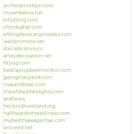
archiesbrooklyn.com
muambeiros.net
infozblog.com
chonbaihat.com
elblogdeoscargonzalez.com
webpromote.net
steroids-store.co
arteydecoracion.net
fithog.com
bestlaptopbestmonitor.com
georginaryland.com
roseandbasil.com
thewhitewhitelights.com
atdhe.ws
heckrodtwetland.org
halfheardinthestillness.com
mybestmassagechair.com
ericreed.net