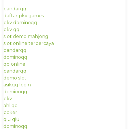
bandarqq
daftar pkv games
pkv dominoqq
pkv qq
slot demo mahjong
slot online terpercaya
bandarqq
dominoqq
qq online
bandarqq
demo slot
asikqq login
dominoqq
pkv
ahliqq
poker
qiu qiu
dominoqq