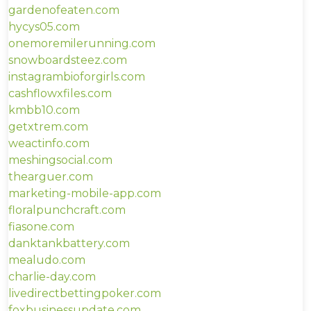
gardenofeaten.com
hycys05.com
onemoremilerunning.com
snowboardsteez.com
instagrambioforgirls.com
cashflowxfiles.com
kmbb10.com
getxtrem.com
weactinfo.com
meshingsocial.com
thearguer.com
marketing-mobile-app.com
floralpunchcraft.com
fiasone.com
danktankbattery.com
mealudo.com
charlie-day.com
livedirectbettingpoker.com
foxbusinessupdate.com