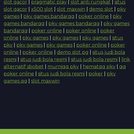
slot gacor
|
pragmatic play
|
slot anti rungkat
|
situs
slot gacor
|
x500 slot
|
slot maxwin
|
demo slot
|
pkv
games
|
pkv games bandarqq
|
poker online
|
pkv
games bandarqq
|
pkv games bandarqq
|
pkv games
bandarqq
|
poker online
|
poker online
|
poker
online
|
pkv games
|
pkv games
|
pkv games
|
situs
pkv
|
pkv games
|
pkv games
|
poker online
|
poker
online
|
poker online
|
demo slot pg
|
situs judi bola
resmi
|
situs judi bola resmi
|
situs judi bola resmi
|
link
alternatif sbobet
|
murniqq pkv
|
hematqq pkv
|
qq
poker online
|
situs judi bola resmi
|
poker
|
pkv
games qq
|
slot maxwin