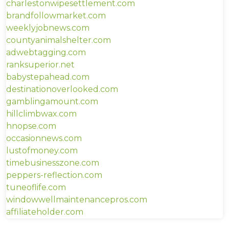
charlestonwipesettlement.com
brandfollowmarket.com
weeklyjobnews.com
countyanimalshelter.com
adwebtagging.com
ranksuperior.net
babystepahead.com
destinationoverlooked.com
gamblingamount.com
hillclimbwax.com
hnopse.com
occasionnews.com
lustofmoney.com
timebusinesszone.com
peppers-reflection.com
tuneoflife.com
windowwellmaintenancepros.com
affiliateholder.com