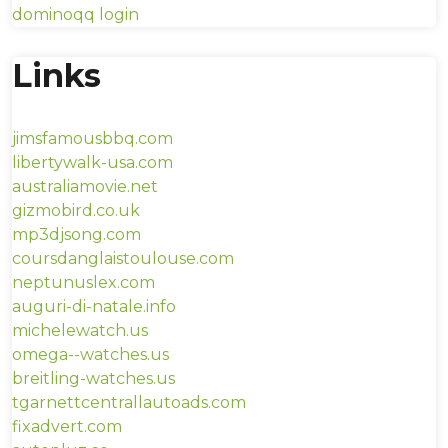
dominoqq login
Links
jimsfamousbbq.com
libertywalk-usa.com
australiamovie.net
gizmobird.co.uk
mp3djsong.com
coursdanglaistoulouse.com
neptunuslex.com
auguri-di-natale.info
michelewatch.us
omega--watches.us
breitling-watches.us
tgarnettcentrallautoads.com
fixadvert.com