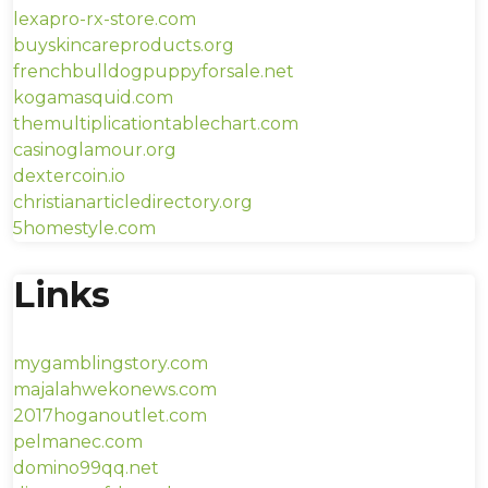
lexapro-rx-store.com
buyskincareproducts.org
frenchbulldogpuppyforsale.net
kogamasquid.com
themultiplicationtablechart.com
casinoglamour.org
dextercoin.io
christianarticledirectory.org
5homestyle.com
Links
mygamblingstory.com
majalahwekonews.com
2017hoganoutlet.com
pelmanec.com
domino99qq.net