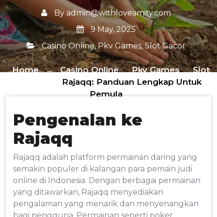
By
admin@withloveamity.com
9 May, 2025
Casino Online
,
Pkv Games
,
Slot Gacor
Home
Casino Online
Pkv Games
Slot
→
,
,
Gacor
Rajaqq: Panduan Lengkap Untuk
→
Pemula
Pengenalan ke
Rajaqq
Rajaqq adalah platform permainan daring yang
semakin populer di kalangan para pemain judi
online di Indonesia. Dengan berbagai permainan
yang ditawarkan, Rajaqq menyediakan
pengalaman yang menarik dan menyenangkan
bagi pengguna. Permainan seperti poker,