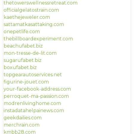
thetowerswellnessretreat.com
officialgelatostrain.com
kaethejeweler.com
sattamatkasattaking.com
onepetlife.com
thebillboardexperiment.com
beachufabet.biz
mon-tresse-de-lit.com
sugarufabet.biz
boxufabet.biz
topgearautoservices.net
figurine-jouet.com
your-facebook-address.com
perroquet-ma-passion.com
modrenlivinghome.com
instadatahelpainews.com
geekdailies.com
merchrain.com
kmbb28.com