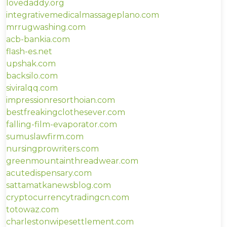
lovedaddy.org
integrativemedicalmassageplano.com
mrrugwashing.com
acb-bankia.com
flash-es.net
upshak.com
backsilo.com
siviralqq.com
impressionresorthoian.com
bestfreakingclothesever.com
falling-film-evaporator.com
sumuslawfirm.com
nursingprowriters.com
greenmountainthreadwear.com
acutedispensary.com
sattamatkanewsblog.com
cryptocurrencytradingcn.com
totowaz.com
charlestonwipesettlement.com