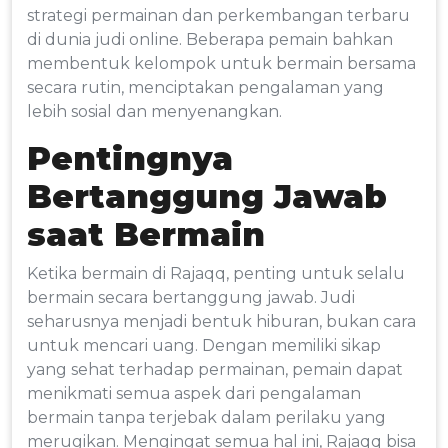
strategi permainan dan perkembangan terbaru
di dunia judi online. Beberapa pemain bahkan
membentuk kelompok untuk bermain bersama
secara rutin, menciptakan pengalaman yang
lebih sosial dan menyenangkan.
Pentingnya
Bertanggung Jawab
saat Bermain
Ketika bermain di Rajaqq, penting untuk selalu
bermain secara bertanggung jawab. Judi
seharusnya menjadi bentuk hiburan, bukan cara
untuk mencari uang. Dengan memiliki sikap
yang sehat terhadap permainan, pemain dapat
menikmati semua aspek dari pengalaman
bermain tanpa terjebak dalam perilaku yang
merugikan. Mengingat semua hal ini, Rajaqq bisa