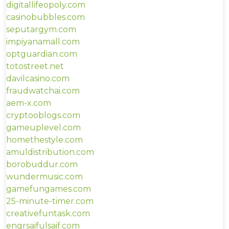
digitallifeopoly.com
casinobubbles.com
seputargym.com
impiyanamall.com
optguardian.com
totostreet.net
davilcasino.com
fraudwatchai.com
aem-x.com
cryptooblogs.com
gameuplevel.com
homethestyle.com
amuldistribution.com
borobuddur.com
wundermusic.com
gamefungames.com
25-minute-timer.com
creativefuntask.com
engrsaifulsaif.com