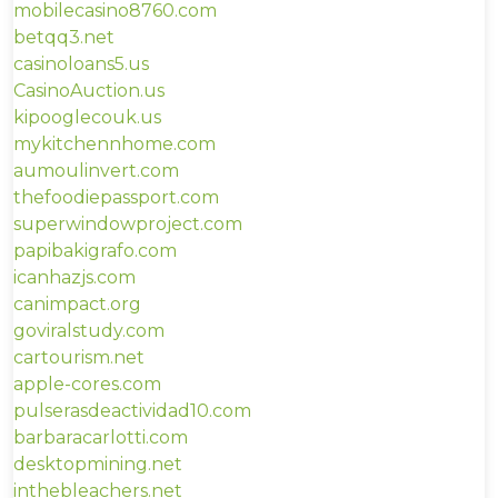
mobilecasino8760.com
betqq3.net
casinoloans5.us
CasinoAuction.us
kipooglecouk.us
mykitchennhome.com
aumoulinvert.com
thefoodiepassport.com
superwindowproject.com
papibakigrafo.com
icanhazjs.com
canimpact.org
goviralstudy.com
cartourism.net
apple-cores.com
pulserasdeactividad10.com
barbaracarlotti.com
desktopmining.net
inthebleachers.net