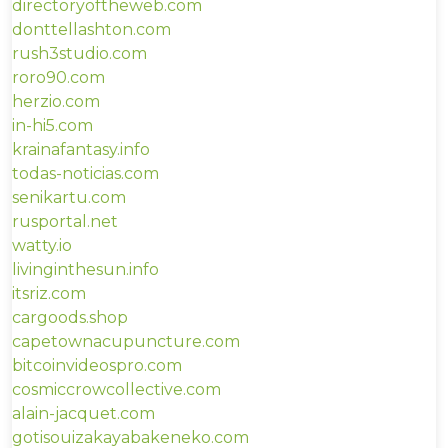
directoryoftheweb.com
donttellashton.com
rush3studio.com
roro90.com
herzio.com
in-hi5.com
krainafantasy.info
todas-noticias.com
senikartu.com
rusportal.net
watty.io
livinginthesun.info
itsriz.com
cargoods.shop
capetownacupuncture.com
bitcoinvideospro.com
cosmiccrowcollective.com
alain-jacquet.com
gotisouizakayabakeneko.com