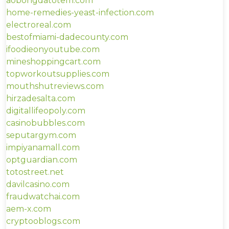
aobongdatotem.com
home-remedies-yeast-infection.com
electroreal.com
bestofmiami-dadecounty.com
ifoodieonyoutube.com
mineshoppingcart.com
topworkoutsupplies.com
mouthshutreviews.com
hirzadesalta.com
digitallifeopoly.com
casinobubbles.com
seputargym.com
impiyanamall.com
optguardian.com
totostreet.net
davilcasino.com
fraudwatchai.com
aem-x.com
cryptooblogs.com