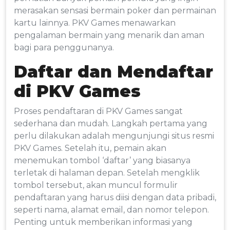
merasakan sensasi bermain poker dan permainan
kartu lainnya. PKV Games menawarkan
pengalaman bermain yang menarik dan aman
bagi para penggunanya.
Daftar dan Mendaftar
di PKV Games
Proses pendaftaran di PKV Games sangat
sederhana dan mudah. Langkah pertama yang
perlu dilakukan adalah mengunjungi situs resmi
PKV Games. Setelah itu, pemain akan
menemukan tombol ‘daftar’ yang biasanya
terletak di halaman depan. Setelah mengklik
tombol tersebut, akan muncul formulir
pendaftaran yang harus diisi dengan data pribadi,
seperti nama, alamat email, dan nomor telepon.
Penting untuk memberikan informasi yang