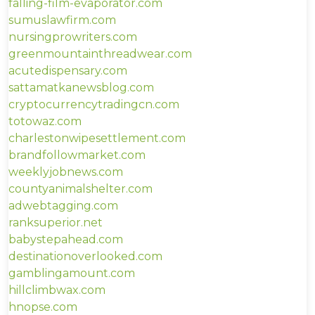
falling-film-evaporator.com
sumuslawfirm.com
nursingprowriters.com
greenmountainthreadwear.com
acutedispensary.com
sattamatkanewsblog.com
cryptocurrencytradingcn.com
totowaz.com
charlestonwipesettlement.com
brandfollowmarket.com
weeklyjobnews.com
countyanimalshelter.com
adwebtagging.com
ranksuperior.net
babystepahead.com
destinationoverlooked.com
gamblingamount.com
hillclimbwax.com
hnopse.com