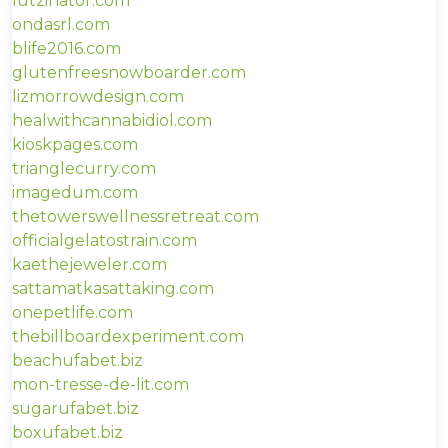
lutzinator.com
ondasrl.com
blife2016.com
glutenfreesnowboarder.com
lizmorrowdesign.com
healwithcannabidiol.com
kioskpages.com
trianglecurry.com
imagedum.com
thetowerswellnessretreat.com
officialgelatostrain.com
kaethejeweler.com
sattamatkasattaking.com
onepetlife.com
thebillboardexperiment.com
beachufabet.biz
mon-tresse-de-lit.com
sugarufabet.biz
boxufabet.biz