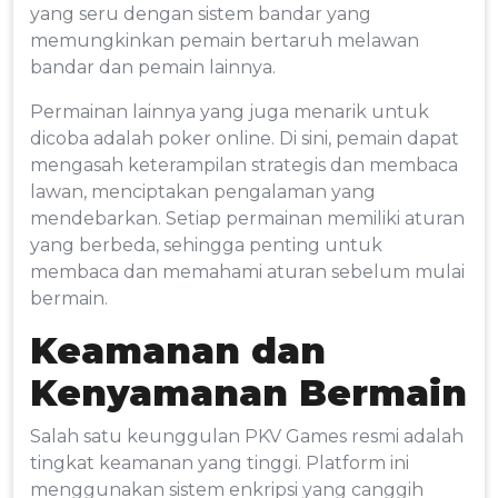
yang seru dengan sistem bandar yang
memungkinkan pemain bertaruh melawan
bandar dan pemain lainnya.
Permainan lainnya yang juga menarik untuk
dicoba adalah poker online. Di sini, pemain dapat
mengasah keterampilan strategis dan membaca
lawan, menciptakan pengalaman yang
mendebarkan. Setiap permainan memiliki aturan
yang berbeda, sehingga penting untuk
membaca dan memahami aturan sebelum mulai
bermain.
Keamanan dan
Kenyamanan Bermain
Salah satu keunggulan PKV Games resmi adalah
tingkat keamanan yang tinggi. Platform ini
menggunakan sistem enkripsi yang canggih