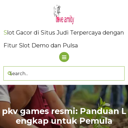
Skip
to
content
Slot Gacor di Situs Judi Terpercaya dengan
Fitur Slot Demo dan Pulsa
pkv games resmi: Panduan L
engkap untuk Pemula