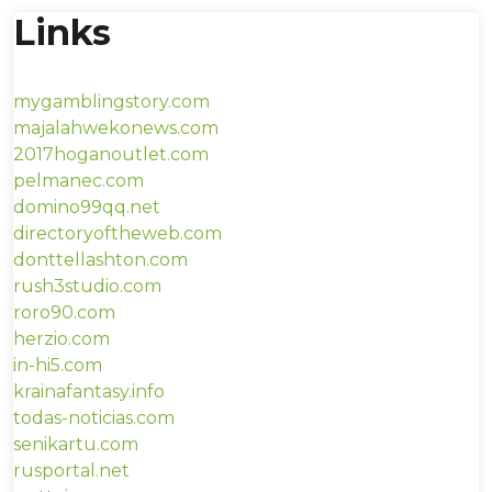
Links
mygamblingstory.com
majalahwekonews.com
2017hoganoutlet.com
pelmanec.com
domino99qq.net
directoryoftheweb.com
donttellashton.com
rush3studio.com
roro90.com
herzio.com
in-hi5.com
krainafantasy.info
todas-noticias.com
senikartu.com
rusportal.net