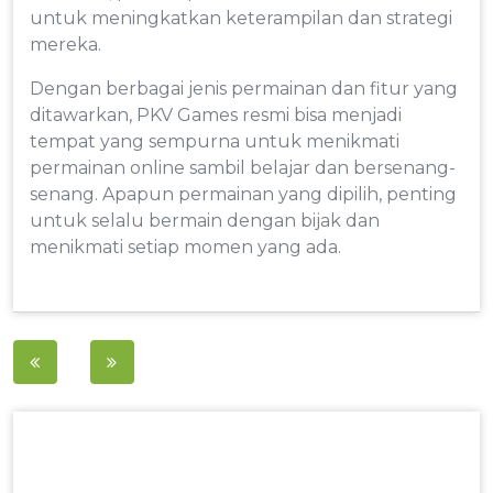
untuk meningkatkan keterampilan dan strategi
mereka.
Dengan berbagai jenis permainan dan fitur yang
ditawarkan, PKV Games resmi bisa menjadi
tempat yang sempurna untuk menikmati
permainan online sambil belajar dan bersenang-
senang. Apapun permainan yang dipilih, penting
untuk selalu bermain dengan bijak dan
menikmati setiap momen yang ada.
Post
navigation