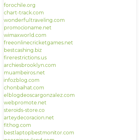
forochile.org
chart-track.com
wonderfultraveling.com
promocioname.net
wimaxworld.com
freeonlinecricketgames.net
bestcashing.biz
firerestrictions.us
archiesbrooklyn.com
muambeiros.net
infozblog.com
chonbaihat.com
elblogdeoscargonzalez.com
webpromote.net
steroids-store.co
arteydecoracion.net
fithog.com
bestlaptopbestmonitor.com