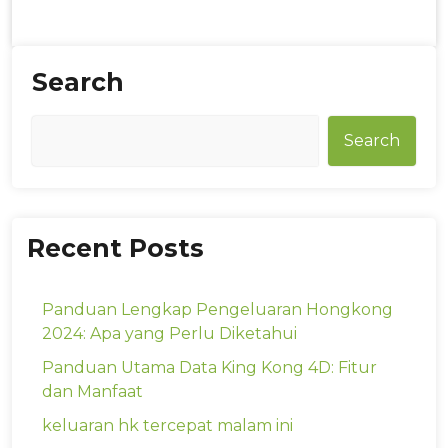
Search
Search
Recent Posts
Panduan Lengkap Pengeluaran Hongkong
2024: Apa yang Perlu Diketahui
Panduan Utama Data King Kong 4D: Fitur
dan Manfaat
keluaran hk tercepat malam ini