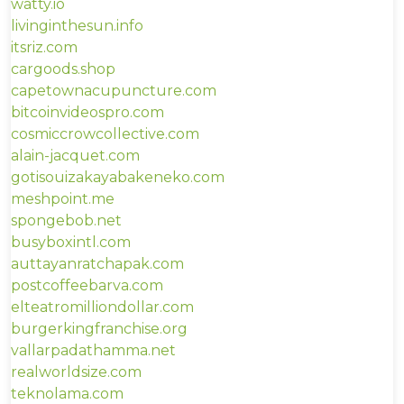
watty.io
livinginthesun.info
itsriz.com
cargoods.shop
capetownacupuncture.com
bitcoinvideospro.com
cosmiccrowcollective.com
alain-jacquet.com
gotisouizakayabakeneko.com
meshpoint.me
spongebob.net
busyboxintl.com
auttayanratchapak.com
postcoffeebarva.com
elteatromilliondollar.com
burgerkingfranchise.org
vallarpadathamma.net
realworldsize.com
teknolama.com