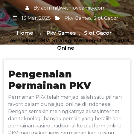
By
admin@withloveamity.com
13 Mar, 2025
Pkv Games
,
Slot Gacor
Home
Pkv Games
Slot Gacor
→
,
→
Permainan PKV: Strategi Menang Di Meja Judi
Online
Pengenalan
Permainan PKV
Permainan PKV telah menjadi salah satu pilihan
favorit dalam dunia judi online di Indonesia.
Dengan semakin meningkatnya akses internet
dan teknologi, banyak pemain yang beralih dari
permainan kasino tradisional ke platform online.
PKV merupakan jenis permainan kartu yang