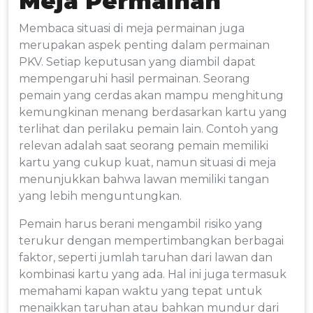
Meja Permainan
Membaca situasi di meja permainan juga
merupakan aspek penting dalam permainan
PKV. Setiap keputusan yang diambil dapat
mempengaruhi hasil permainan. Seorang
pemain yang cerdas akan mampu menghitung
kemungkinan menang berdasarkan kartu yang
terlihat dan perilaku pemain lain. Contoh yang
relevan adalah saat seorang pemain memiliki
kartu yang cukup kuat, namun situasi di meja
menunjukkan bahwa lawan memiliki tangan
yang lebih menguntungkan.
Pemain harus berani mengambil risiko yang
terukur dengan mempertimbangkan berbagai
faktor, seperti jumlah taruhan dari lawan dan
kombinasi kartu yang ada. Hal ini juga termasuk
memahami kapan waktu yang tepat untuk
menaikkan taruhan atau bahkan mundur dari