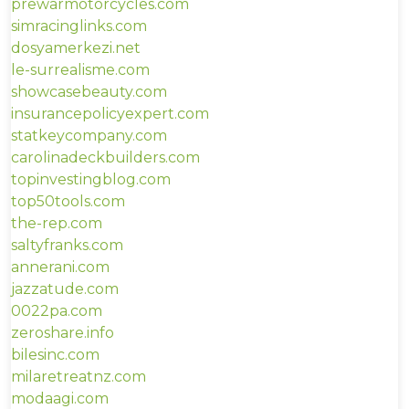
prewarmotorcycles.com
simracinglinks.com
dosyamerkezi.net
le-surrealisme.com
showcasebeauty.com
insurancepolicyexpert.com
statkeycompany.com
carolinadeckbuilders.com
topinvestingblog.com
top50tools.com
the-rep.com
saltyfranks.com
annerani.com
jazzatude.com
0022pa.com
zeroshare.info
bilesinc.com
milaretreatnz.com
modaagi.com