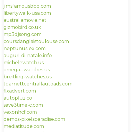
jimsfamousbbq.com
libertywalk-usa.com
australiamovie.net
gizmobird.co.uk
mp3djsong.com
coursdanglaistoulouse.com
neptunuslex.com
auguri-di-natale.info
michelewatch.us
omega--watches.us
breitling-watches.us
tgarnettcentrallautoads.com
fixadvert.com
autopluz.co
save3time-c.com
vexonhcf.com
demos-pixelsparadise.com
mediatitude.com