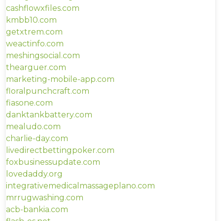
cashflowxfiles.com
kmbb10.com
getxtrem.com
weactinfo.com
meshingsocial.com
thearguer.com
marketing-mobile-app.com
floralpunchcraft.com
fiasone.com
danktankbattery.com
mealudo.com
charlie-day.com
livedirectbettingpoker.com
foxbusinessupdate.com
lovedaddy.org
integrativemedicalmassageplano.com
mrrugwashing.com
acb-bankia.com