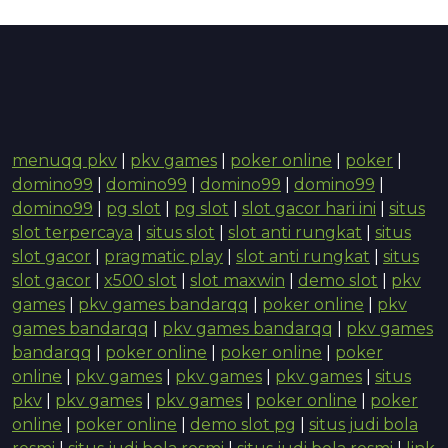
menuqq pkv
|
pkv games
|
poker online
|
poker
|
domino99
|
domino99
|
domino99
|
domino99
|
domino99
|
pg slot
|
pg slot
|
slot gacor hari ini
|
situs
slot terpercaya
|
situs slot
|
slot anti rungkat
|
situs
slot gacor
|
pragmatic play
|
slot anti rungkat
|
situs
slot gacor
|
x500 slot
|
slot maxwin
|
demo slot
|
pkv
games
|
pkv games bandarqq
|
poker online
|
pkv
games bandarqq
|
pkv games bandarqq
|
pkv games
bandarqq
|
poker online
|
poker online
|
poker
online
|
pkv games
|
pkv games
|
pkv games
|
situs
pkv
|
pkv games
|
pkv games
|
poker online
|
poker
online
|
poker online
|
demo slot pg
|
situs judi bola