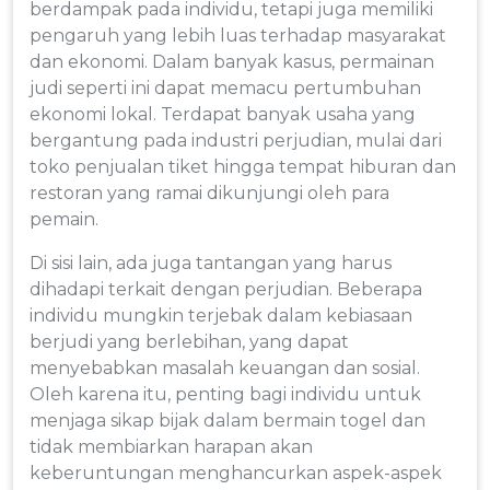
berdampak pada individu, tetapi juga memiliki
pengaruh yang lebih luas terhadap masyarakat
dan ekonomi. Dalam banyak kasus, permainan
judi seperti ini dapat memacu pertumbuhan
ekonomi lokal. Terdapat banyak usaha yang
bergantung pada industri perjudian, mulai dari
toko penjualan tiket hingga tempat hiburan dan
restoran yang ramai dikunjungi oleh para
pemain.
Di sisi lain, ada juga tantangan yang harus
dihadapi terkait dengan perjudian. Beberapa
individu mungkin terjebak dalam kebiasaan
berjudi yang berlebihan, yang dapat
menyebabkan masalah keuangan dan sosial.
Oleh karena itu, penting bagi individu untuk
menjaga sikap bijak dalam bermain togel dan
tidak membiarkan harapan akan
keberuntungan menghancurkan aspek-aspek