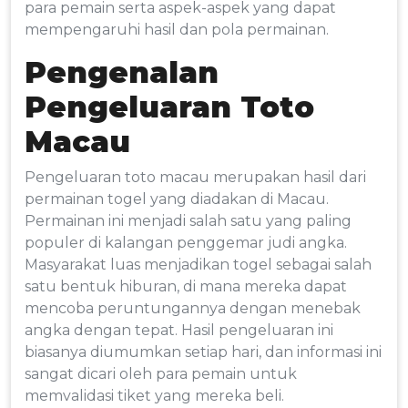
para pemain serta aspek-aspek yang dapat
mempengaruhi hasil dan pola permainan.
Pengenalan
Pengeluaran Toto
Macau
Pengeluaran toto macau merupakan hasil dari
permainan togel yang diadakan di Macau.
Permainan ini menjadi salah satu yang paling
populer di kalangan penggemar judi angka.
Masyarakat luas menjadikan togel sebagai salah
satu bentuk hiburan, di mana mereka dapat
mencoba peruntungannya dengan menebak
angka dengan tepat. Hasil pengeluaran ini
biasanya diumumkan setiap hari, dan informasi ini
sangat dicari oleh para pemain untuk
memvalidasi tiket yang mereka beli.