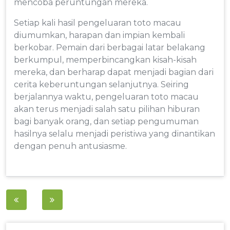
mencoba peruntungan mereka.
Setiap kali hasil pengeluaran toto macau
diumumkan, harapan dan impian kembali
berkobar. Pemain dari berbagai latar belakang
berkumpul, memperbincangkan kisah-kisah
mereka, dan berharap dapat menjadi bagian dari
cerita keberuntungan selanjutnya. Seiring
berjalannya waktu, pengeluaran toto macau
akan terus menjadi salah satu pilihan hiburan
bagi banyak orang, dan setiap pengumuman
hasilnya selalu menjadi peristiwa yang dinantikan
dengan penuh antusiasme.
Post
navigation