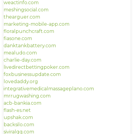
weactinfo.com
meshingsocial.com
thearguer.com
marketing-mobile-app.com
floralpunchcraft.com
fiasone.com
danktankbattery.com
mealudo.com
charlie-day.com
livedirectbettingpoker.com
foxbusinessupdate.com
lovedaddy.org
integrativemedicalmassageplano.com
mrrugwashing.com
acb-bankia.com
flash-es.net
upshak.com
backsilo.com
siviralqq.com