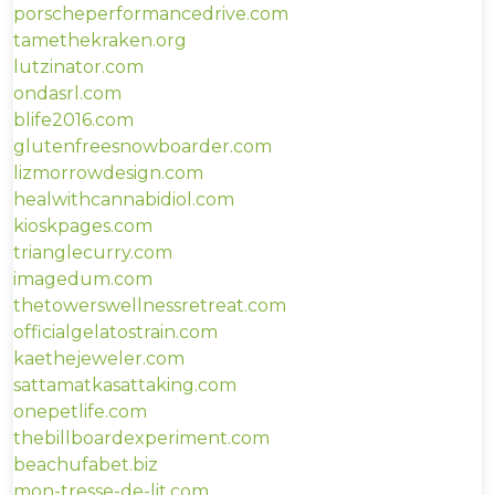
porscheperformancedrive.com
tamethekraken.org
lutzinator.com
ondasrl.com
blife2016.com
glutenfreesnowboarder.com
lizmorrowdesign.com
healwithcannabidiol.com
kioskpages.com
trianglecurry.com
imagedum.com
thetowerswellnessretreat.com
officialgelatostrain.com
kaethejeweler.com
sattamatkasattaking.com
onepetlife.com
thebillboardexperiment.com
beachufabet.biz
mon-tresse-de-lit.com