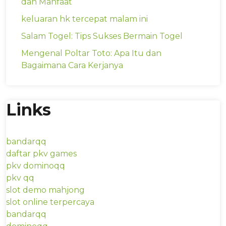
dan Manfaat
keluaran hk tercepat malam ini
Salam Togel: Tips Sukses Bermain Togel
Mengenal Poltar Toto: Apa Itu dan
Bagaimana Cara Kerjanya
Links
bandarqq
daftar pkv games
pkv dominoqq
pkv qq
slot demo mahjong
slot online terpercaya
bandarqq