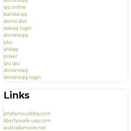
dominoqq
qq online
bandarqq
demo slot
asikqq login
dominoqq
pkv
ahliqq
poker
qiu qiu
dominoqq
dominoqq login
Links
jimsfamousbbq.com
libertywalk-usa.com
australiamovie.net