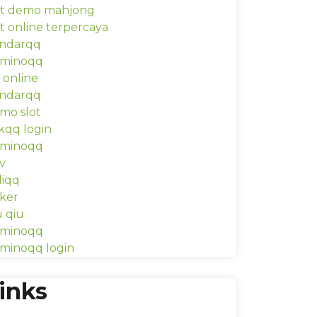
ot demo mahjong
ot online terpercaya
ndarqq
minoqq
 online
ndarqq
mo slot
ikqq login
minoqq
v
liqq
ker
u qiu
minoqq
minoqq login
inks