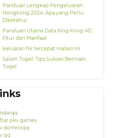
Panduan Lengkap Pengeluaran
Hongkong 2024: Apa yang Perlu
Diketahui
Panduan Utama Data King Kong 4D:
Fitur dan Manfaat
keluaran hk tercepat malam ini
Salam Togel: Tips Sukses Bermain
Togel
inks
ndarqq
ftar pkv games
v dominoqq
v qq