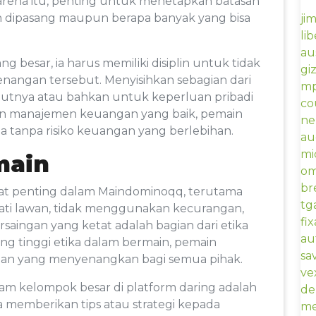
rena itu, penting untuk menetapkan batasan
n dipasang maupun berapa banyak yang bisa
ji
li
au
g besar, ia harus memiliki disiplin untuk tidak
gi
ngan tersebut. Menyisihkan sebagian dari
mp
utnya atau bahkan untuk keperluan pribadi
co
gan manajemen keuangan yang baik, pemain
ne
a tanpa risiko keuangan yang berlebihan.
au
mi
main
om
br
gat penting dalam Maindominoqq, terutama
tg
ti lawan, tidak menggunakan kecurangan,
fi
rsaingan yang ketat adalah bagian dari etika
au
g tinggi etika dalam bermain, pemain
sa
an yang menyenangkan bagi semua pihak.
ve
lam kelompok besar di platform daring adalah
de
a memberikan tips atau strategi kepada
me