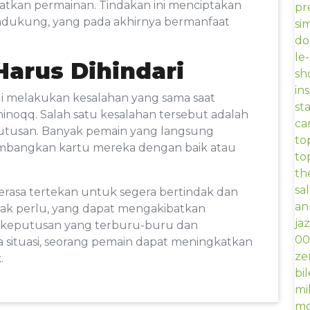
tkan permainan. Tindakan ini menciptakan
pr
endukung, yang pada akhirnya bermanfaat
si
do
le
arus Dihindari
sh
in
li melakukan kesalahan yang sama saat
st
inoqq. Salah satu kesalahan tersebut adalah
ca
tusan. Banyak pemain yang langsung
to
mbangkan kartu mereka dengan baik atau
to
th
sa
rasa tertekan untuk segera bertindak dan
an
dak perlu, yang dapat mengakibatkan
ja
 keputusan yang terburu-buru dan
00
situasi, seorang pemain dapat meningkatkan
ze
.
bi
mi
mo