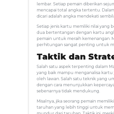
lembar. Setiap pemain diberikan sej
mencapai total angka tertentu. Dala
dicari adalah angka mendekati sembil
Setiap jenis kartu memiliki nilai yang
dua bertentangan dengan kartu angk
pemain untuk meraih kemenangan. Me
perhitungan sangat penting untuk me
Taktik dan Strat
Salah satu aspek terpenting dalam 
yang baik mampu menganalisa kartu ya
oleh lawan. Salah satu teknik yang
dengan cara menunjukkan kepercayaan
sebenarnya tidak mendukung.
Misalnya, jika seorang pemain memili
taruhan yang lebih tinggi untuk mem
mundur dari taruhan. Taktik ini, mesk