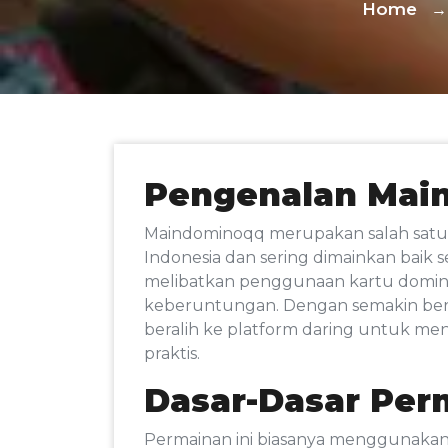
Home
Pengenalan Mai
Maindominoqq merupakan salah satu 
Indonesia dan sering dimainkan baik s
melibatkan penggunaan kartu domino 
keberuntungan. Dengan semakin ber
beralih ke platform daring untuk me
praktis.
Dasar-Dasar Per
Permainan ini biasanya menggunakan s