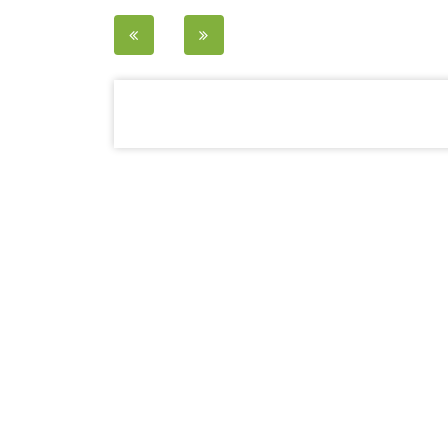
Post
navigation