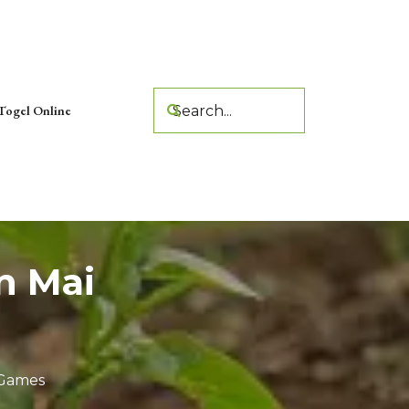
Togel Online
n Mai
Games