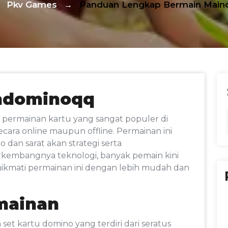
Pkv Games
Panduan Lengkap Bermain Mai
→
→
ndominoqq
permainan kartu yang sangat populer di
ecara online maupun offline. Permainan ini
dan sarat akan strategi serta
kembangnya teknologi, banyak pemain kini
nikmati permainan ini dengan lebih mudah dan
mainan
et kartu domino yang terdiri dari seratus