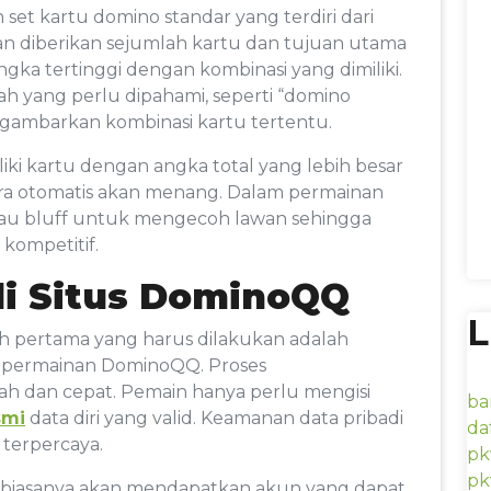
 kartu domino standar yang terdiri dari
an diberikan sejumlah kartu dan tujuan utama
ka tertinggi dengan kombinasi yang dimiliki.
lah yang perlu dipahami, seperti “domino
ggambarkan kombinasi kartu tertentu.
iki kartu dengan angka total yang lebih besar
cara otomatis akan menang. Dalam permainan
atau bluff untuk mengecoh lawan sehingga
kompetitif.
di Situs DominoQQ
L
 pertama yang harus dilakukan adalah
n permainan DominoQQ. Proses
h dan cepat. Pemain hanya perlu mengisi
ba
smi
data diri yang valid. Keamanan data pribadi
da
 terpercaya.
pk
pk
n biasanya akan mendapatkan akun yang dapat