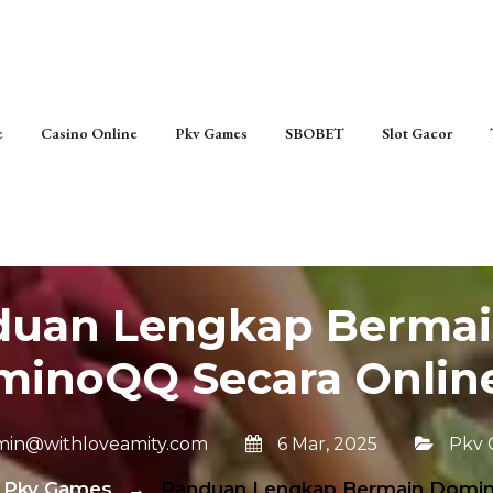
e
Casino Online
Pkv Games
SBOBET
Slot Gacor
duan Lengkap Bermai
minoQQ Secara Onlin
min@withloveamity.com
6 Mar, 2025
Pkv 
Pkv Games
Panduan Lengkap Bermain Domi
→