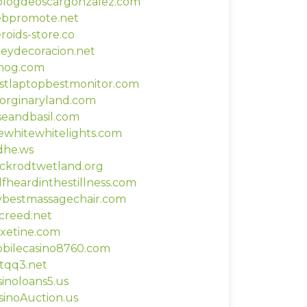
blogdeoscargonzalez.com
bpromote.net
eroids-store.co
teydecoracion.net
thog.com
stlaptopbestmonitor.com
orginaryland.com
seandbasil.com
ewhitewhitelights.com
dhe.ws
ckrodtwetland.org
lfheardinthestillness.com
bestmassagechair.com
icreed.net
uxetine.com
bilecasino8760.com
tqq3.net
sinoloans5.us
sinoAuction.us