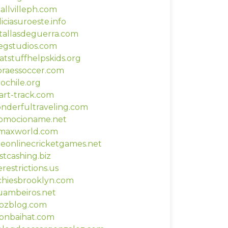
allvilleph.com
liciasuroeste.info
tallasdeguerra.com
egstudios.com
atstuffhelpskids.org
raessoccer.com
rochile.org
art-track.com
nderfultraveling.com
omocioname.net
maxworld.com
eeonlinecricketgames.net
stcashing.biz
erestrictions.us
chiesbrooklyn.com
ambeiros.net
fozblog.com
onbaihat.com