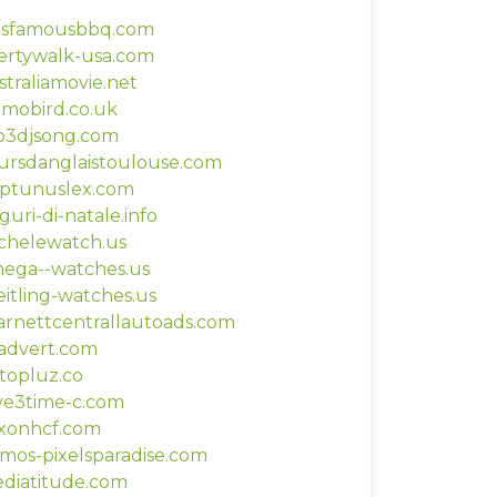
msfamousbbq.com
bertywalk-usa.com
straliamovie.net
zmobird.co.uk
3djsong.com
ursdanglaistoulouse.com
ptunuslex.com
guri-di-natale.info
chelewatch.us
ega--watches.us
eitling-watches.us
arnettcentrallautoads.com
xadvert.com
topluz.co
ve3time-c.com
xonhcf.com
mos-pixelsparadise.com
diatitude.com