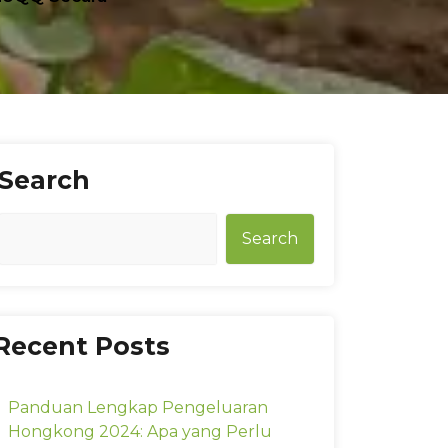
Search
Search
Recent Posts
Panduan Lengkap Pengeluaran
Hongkong 2024: Apa yang Perlu