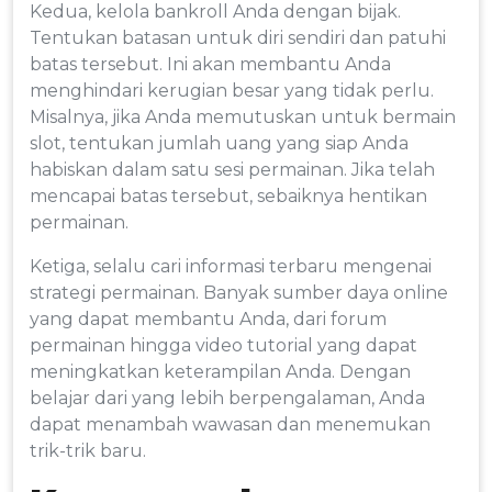
Kedua, kelola bankroll Anda dengan bijak.
Tentukan batasan untuk diri sendiri dan patuhi
batas tersebut. Ini akan membantu Anda
menghindari kerugian besar yang tidak perlu.
Misalnya, jika Anda memutuskan untuk bermain
slot, tentukan jumlah uang yang siap Anda
habiskan dalam satu sesi permainan. Jika telah
mencapai batas tersebut, sebaiknya hentikan
permainan.
Ketiga, selalu cari informasi terbaru mengenai
strategi permainan. Banyak sumber daya online
yang dapat membantu Anda, dari forum
permainan hingga video tutorial yang dapat
meningkatkan keterampilan Anda. Dengan
belajar dari yang lebih berpengalaman, Anda
dapat menambah wawasan dan menemukan
trik-trik baru.