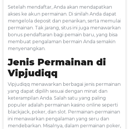
Setelah mendaftar, Anda akan mendapatkan
akses ke akun permainan. Di sinilah Anda dapat
mengelola deposit dan penarikan, serta memulai
permainan. Tak jarang, situs ini juga menawarkan
bonus pendaftaran bagi pemain baru, yang bisa
membuat pengalaman bermain Anda semakin
menyenangkan.
Jenis Permainan di
Vipjudiqq
Vipjudiqq menawarkan berbagai jenis permainan
yang dapat dipilih sesuai dengan minat dan
keterampilan Anda. Salah satu yang paling
populer adalah permainan kasino online seperti
blackjack, poker, dan slot. Permainan-permainan
ini menawarkan pengalaman yang seru dan
mendebarkan. Misalnya, dalam permainan poker,