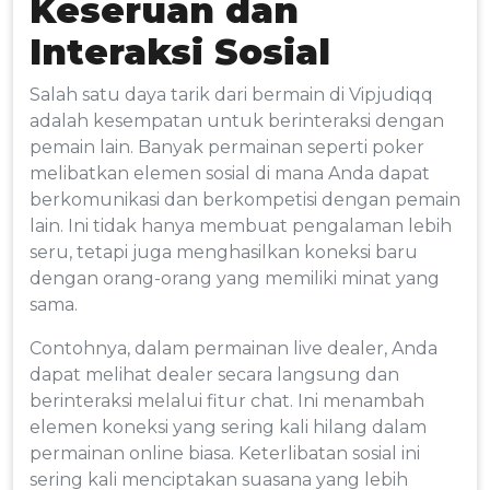
Keseruan dan
Interaksi Sosial
Salah satu daya tarik dari bermain di Vipjudiqq
adalah kesempatan untuk berinteraksi dengan
pemain lain. Banyak permainan seperti poker
melibatkan elemen sosial di mana Anda dapat
berkomunikasi dan berkompetisi dengan pemain
lain. Ini tidak hanya membuat pengalaman lebih
seru, tetapi juga menghasilkan koneksi baru
dengan orang-orang yang memiliki minat yang
sama.
Contohnya, dalam permainan live dealer, Anda
dapat melihat dealer secara langsung dan
berinteraksi melalui fitur chat. Ini menambah
elemen koneksi yang sering kali hilang dalam
permainan online biasa. Keterlibatan sosial ini
sering kali menciptakan suasana yang lebih