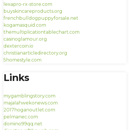
lexapro-rx-store.com
buyskincareproducts.org
frenchbulldogpuppyforsale.net
kogamasquid.com
themultiplicationtablechart.com
casinoglamour.org
dextercoin.io
christianarticledirectory.org
5homestyle.com
Links
mygamblingstory.com
majalahwekonews.com
2017hoganoutlet.com
pelmanec.com
domino99qq.net