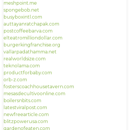
meshpoint.me
spongebob.net
busyboxintl.com
auttayanratchapak.com
postcoffeebarva.com
elteatromilliondollar.com
burgerkingfranchise.org
vallarpadathamma.net
realworldsize.com
teknolama.com
productforbaby.com
orb-z.com
fosterscoachhousetavern.com
mesasdecultivoonline.com
boilersnbits.com
latestviralpost.com
newfreearticle.com
blitzpowerusa.com
gardenofeaten.com