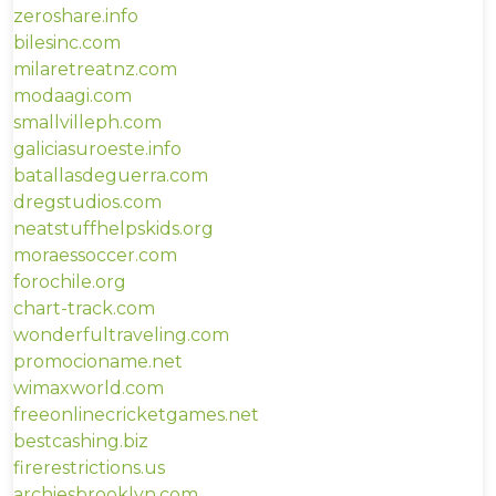
zeroshare.info
bilesinc.com
milaretreatnz.com
modaagi.com
smallvilleph.com
galiciasuroeste.info
batallasdeguerra.com
dregstudios.com
neatstuffhelpskids.org
moraessoccer.com
forochile.org
chart-track.com
wonderfultraveling.com
promocioname.net
wimaxworld.com
freeonlinecricketgames.net
bestcashing.biz
firerestrictions.us
archiesbrooklyn.com