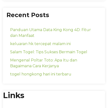
Recent Posts
Panduan Utama Data King Kong 4D: Fitur
dan Manfaat
keluaran hk tercepat malam ini
Salam Togel: Tips Sukses Bermain Togel
Mengenal Poltar Toto: Apa Itu dan
Bagaimana Cara Kerjanya
togel hongkong hari ini terbaru
Links