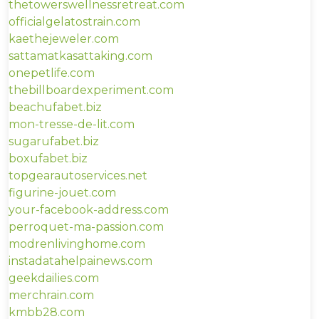
thetowerswellnessretreat.com
officialgelatostrain.com
kaethejeweler.com
sattamatkasattaking.com
onepetlife.com
thebillboardexperiment.com
beachufabet.biz
mon-tresse-de-lit.com
sugarufabet.biz
boxufabet.biz
topgearautoservices.net
figurine-jouet.com
your-facebook-address.com
perroquet-ma-passion.com
modrenlivinghome.com
instadatahelpainews.com
geekdailies.com
merchrain.com
kmbb28.com