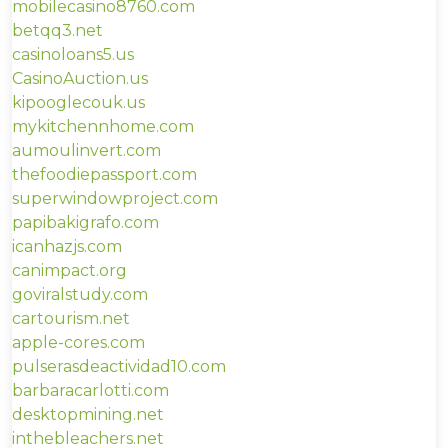
mobilecasino8760.com
betqq3.net
casinoloans5.us
CasinoAuction.us
kipooglecouk.us
mykitchennhome.com
aumoulinvert.com
thefoodiepassport.com
superwindowproject.com
papibakigrafo.com
icanhazjs.com
canimpact.org
goviralstudy.com
cartourism.net
apple-cores.com
pulserasdeactividad10.com
barbaracarlotti.com
desktopmining.net
inthebleachers.net