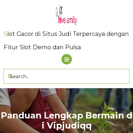
Skip
to
content
Slot Gacor di Situs Judi Terpercaya dengan
Fitur Slot Demo dan Pulsa
Panduan Lengkap Bermain d
i Vipjudiqq