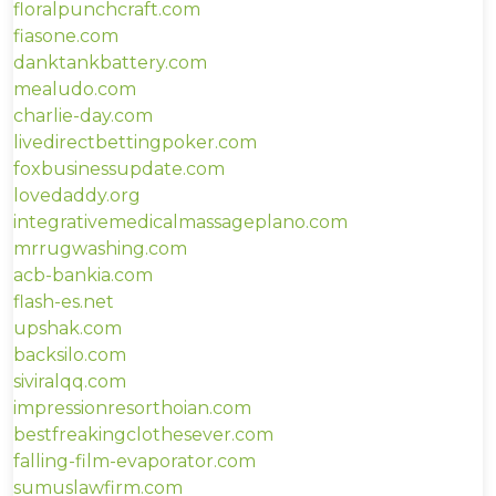
floralpunchcraft.com
fiasone.com
danktankbattery.com
mealudo.com
charlie-day.com
livedirectbettingpoker.com
foxbusinessupdate.com
lovedaddy.org
integrativemedicalmassageplano.com
mrrugwashing.com
acb-bankia.com
flash-es.net
upshak.com
backsilo.com
siviralqq.com
impressionresorthoian.com
bestfreakingclothesever.com
falling-film-evaporator.com
sumuslawfirm.com