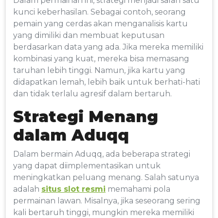
Dalam permainan ini, strategi menjadi salah satu
kunci keberhasilan. Sebagai contoh, seorang
pemain yang cerdas akan menganalisis kartu
yang dimiliki dan membuat keputusan
berdasarkan data yang ada. Jika mereka memiliki
kombinasi yang kuat, mereka bisa memasang
taruhan lebih tinggi. Namun, jika kartu yang
didapatkan lemah, lebih baik untuk berhati-hati
dan tidak terlalu agresif dalam bertaruh.
Strategi Menang
dalam Aduqq
Dalam bermain Aduqq, ada beberapa strategi
yang dapat diimplementasikan untuk
meningkatkan peluang menang. Salah satunya
adalah
situs slot resmi
memahami pola
permainan lawan. Misalnya, jika seseorang sering
kali bertaruh tinggi, mungkin mereka memiliki