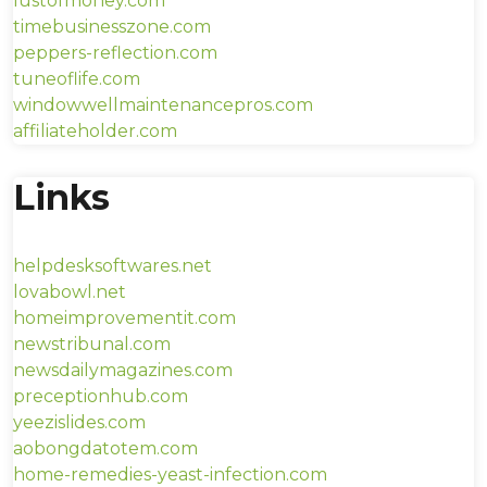
lustofmoney.com
timebusinesszone.com
peppers-reflection.com
tuneoflife.com
windowwellmaintenancepros.com
affiliateholder.com
Links
helpdesksoftwares.net
lovabowl.net
homeimprovementit.com
newstribunal.com
newsdailymagazines.com
preceptionhub.com
yeezislides.com
aobongdatotem.com
home-remedies-yeast-infection.com