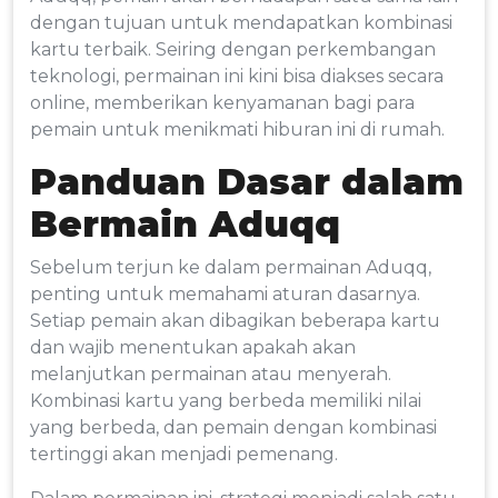
dengan tujuan untuk mendapatkan kombinasi
kartu terbaik. Seiring dengan perkembangan
teknologi, permainan ini kini bisa diakses secara
online, memberikan kenyamanan bagi para
pemain untuk menikmati hiburan ini di rumah.
Panduan Dasar dalam
Bermain Aduqq
Sebelum terjun ke dalam permainan Aduqq,
penting untuk memahami aturan dasarnya.
Setiap pemain akan dibagikan beberapa kartu
dan wajib menentukan apakah akan
melanjutkan permainan atau menyerah.
Kombinasi kartu yang berbeda memiliki nilai
yang berbeda, dan pemain dengan kombinasi
tertinggi akan menjadi pemenang.