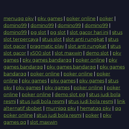
menuqq pkv
|
pkv games
|
poker online
|
poker
|
domino99
|
domino99
|
domino99
|
domino99
|
domino99
|
pg slot
|
pg slot
|
slot gacor hari ini
|
situs
slot terpercaya
|
situs slot
|
slot anti rungkat
|
situs
slot gacor
|
pragmatic play
|
slot anti rungkat
|
situs
slot gacor
|
x500 slot
|
slot maxwin
|
demo slot
|
pkv
games
|
pkv games bandarqq
|
poker online
|
pkv
games bandarqq
|
pkv games bandarqq
|
pkv games
bandarqq
|
poker online
|
poker online
|
poker
online
|
pkv games
|
pkv games
|
pkv games
|
situs
pkv
|
pkv games
|
pkv games
|
poker online
|
poker
online
|
poker online
|
demo slot pg
|
situs judi bola
resmi
|
situs judi bola resmi
|
situs judi bola resmi
|
link
alternatif sbobet
|
murniqq pkv
|
hematqq pkv
|
qq
poker online
|
situs judi bola resmi
|
poker
|
pkv
games qq
|
slot maxwin