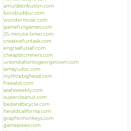
amuldistribution.com
borobuddur.com
wundermusic.com
gamefungames.com
25-minute-timer.com
creativefuntask.com
engrsaifulsaif.com
cheapbtcminers.com
unionstationtogeorgetown.com
iamayudoc.com
mylittlebighead.com
freealot.com
asahiweekly.com
supercleanut.com
bedandbicycle.com
heraldcalifornia.com
graphicmonkeys.com
gamepixies.com