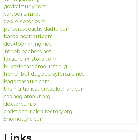
goviralstudy.com
cartourism.net
apple-cores.com
pulserasdeactividad10.com
barbaracarlotti.com
desktopmining.net
inthebleachers.net
lexapro-rx-store.com
buyskincareproducts.org
frenchbulldogpuppyforsale.net
kogamasquid.com
themultiplicationtablechart.com
casinoglamour.org
dextercoin.io
christianarticledirectory.org
5homestyle.com
Links