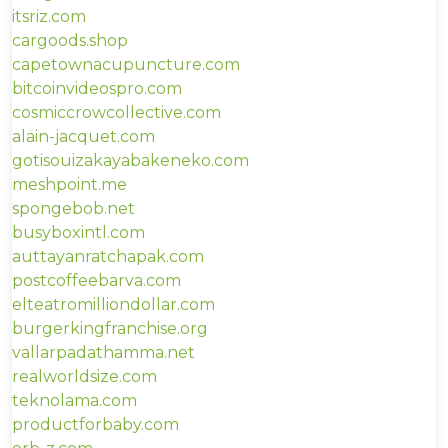
itsriz.com
cargoods.shop
capetownacupuncture.com
bitcoinvideospro.com
cosmiccrowcollective.com
alain-jacquet.com
gotisouizakayabakeneko.com
meshpoint.me
spongebob.net
busyboxintl.com
auttayanratchapak.com
postcoffeebarva.com
elteatromilliondollar.com
burgerkingfranchise.org
vallarpadathamma.net
realworldsize.com
teknolama.com
productforbaby.com