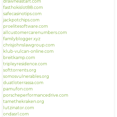
drawneastart.com
fasthokislot88.com
safecasinotips.com
jackpotchips.com
proelitesoftware.com
allcustomercarenumbers.com
familyblogger.xyz
chrisjohnslawgroup.com
klub-vulcan-online.com
breitkamp.com
tripleyresidence.com
softtorrents.org
somosvulnerables.org
duatloterrassa.com
pamufon.com
porscheperformancedrive.com
tamethekraken.org
lutzinator.com
ondasrl.com