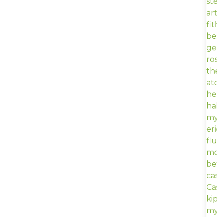
st
ar
fi
be
ge
ro
th
at
he
ha
my
er
fl
mo
be
ca
Ca
ki
my