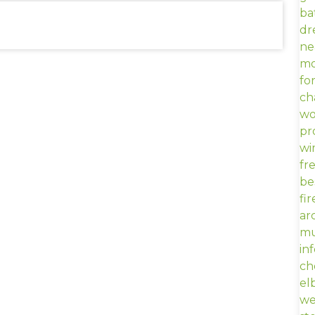
ba
dr
ne
mo
fo
ch
wo
pr
wi
fr
be
fir
ar
mu
in
ch
el
we