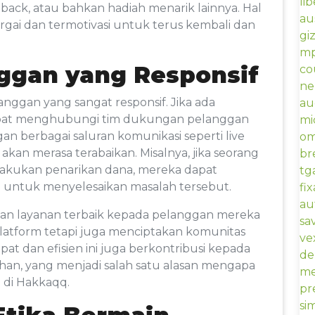
li
back, atau bahkan hadiah menarik lainnya. Hal
au
gai dan termotivasi untuk terus kembali dan
gi
mp
ggan yang Responsif
co
ne
nggan yang sangat responsif. Jika ada
au
apat menghubungi tim dukungan pelanggan
mi
n berbagai saluran komunikasi seperti live
om
 akan merasa terabaikan. Misalnya, jika seorang
br
lakukan penarikan dana, mereka dapat
tg
untuk menyelesaikan masalah tersebut.
fi
au
n layanan terbaik kepada pelanggan mereka
sa
atform tetapi juga menciptakan komunitas
ve
at dan efisien ini juga berkontribusi kepada
de
an, yang menjadi salah satu alasan mengapa
me
 di Hakkaqq.
pr
si