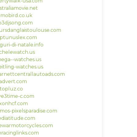
bertywalk-usa.com
straliamovie.net
zmobird.co.uk
3djsong.com
ursdanglaistoulouse.com
ptunuslex.com
guri-di-natale.info
chelewatch.us
ega--watches.us
eitling-watches.us
arnettcentrallautoads.com
xadvert.com
topluz.co
ve3time-c.com
xonhcf.com
mos-pixelsparadise.com
diatitude.com
ewarmotorcycles.com
mracinglinks.com