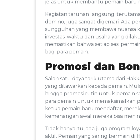
jelas untuk membantu pemain baru 
Kegiatan taruhan langsung, terutam
domino, juga sangat digemari. Ada p
sungguhan yang membawa nuansa kas
investasi waktu dan usaha yang dil
memastikan bahwa setiap sesi perm
bagi para pemain.
Promosi dan Bon
Salah satu daya tarik utama dari Ha
yang ditawarkan kepada pemain. Mula
hingga promosi rutin untuk pemain 
para pemain untuk memaksimalkan p
ketika pemain baru mendaftar, mere
kemenangan awal mereka bisa meningk
Tidak hanya itu, ada juga program lo
aktif. Pemain yang sering bermain d