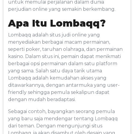
untuk memulai perjalanan dalam dunia
perjudian online yang semakin berkembang.
Apa Itu Lombaqq?
Lombaqq adalah situs judi online yang
menyediakan berbagai macam permainan,
seperti poker, taruhan olahraga, dan permainan
kasino. Dalam situs ini, pemain dapat menikmati
berbagai opsi permainan dalam satu platform
yang sama. Salah satu daya tarik utama
Lombaqq adalah kemudahan akses yang
ditawarkannya, dengan antarmuka yang user-
friendly sehingga pemula sekalipun dapat
dengan mudah beradaptasi.
Sebagai contoh, bayangkan seorang pemula
yang baru saja mendengar tentang Lombaqq
dari teman. Dengan mengunjungi situs
Lombaqq, ia akan disambut oleh desain yang