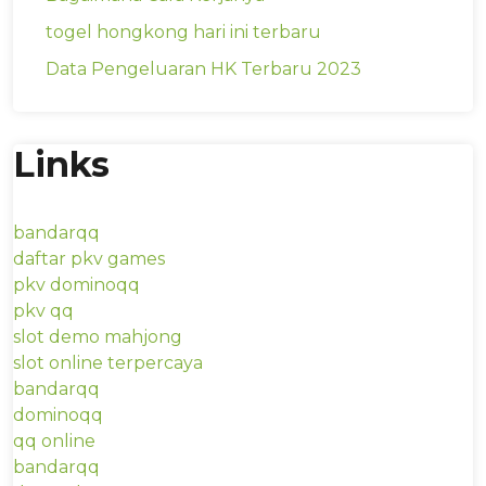
togel hongkong hari ini terbaru
Data Pengeluaran HK Terbaru 2023
Links
bandarqq
daftar pkv games
pkv dominoqq
pkv qq
slot demo mahjong
slot online terpercaya
bandarqq
dominoqq
qq online
bandarqq