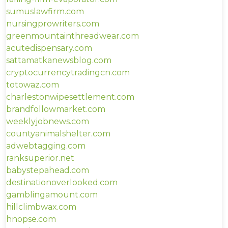
sumuslawfirm.com
nursingprowriters.com
greenmountainthreadwear.com
acutedispensary.com
sattamatkanewsblog.com
cryptocurrencytradingcn.com
totowaz.com
charlestonwipesettlement.com
brandfollowmarket.com
weeklyjobnews.com
countyanimalshelter.com
adwebtagging.com
ranksuperior.net
babystepahead.com
destinationoverlooked.com
gamblingamount.com
hillclimbwax.com
hnopse.com