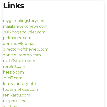
Links
mygamblingstory.com
majalahwekonews.com
2017hoganoutlet.com
pelmanec.com
domino99qq.net
directoryoftheweb.com
donttellashton.com
rush3studio.com
roro90.com
herzio.com
in-hi5.com
krainafantasy.info
todas-noticias.com
senikartu.com
rusportal.net
watty.io