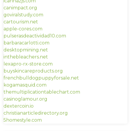
icanhazjs.com
canimpact.org
goviralstudy.com
cartourism.net
apple-cores.com
pulserasdeactividad10.com
barbaracarlotti.com
desktopmining.net
inthebleachers.net
lexapro-rx-store.com
buyskincareproducts.org
frenchbulldogpuppyforsale.net
kogamasquid.com
themultiplicationtablechart.com
casinoglamour.org
dextercoin.io
christianarticledirectory.org
5homestyle.com