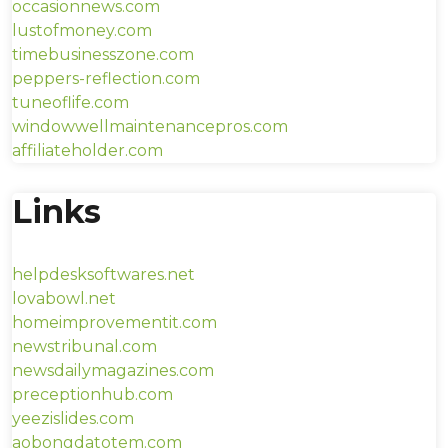
occasionnews.com
lustofmoney.com
timebusinesszone.com
peppers-reflection.com
tuneoflife.com
windowwellmaintenancepros.com
affiliateholder.com
Links
helpdesksoftwares.net
lovabowl.net
homeimprovementit.com
newstribunal.com
newsdailymagazines.com
preceptionhub.com
yeezislides.com
aobongdatotem.com