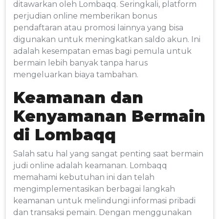
ditawarkan oleh Lombaqq. Seringkali, platform
perjudian online memberikan bonus
pendaftaran atau promosi lainnya yang bisa
digunakan untuk meningkatkan saldo akun. Ini
adalah kesempatan emas bagi pemula untuk
bermain lebih banyak tanpa harus
mengeluarkan biaya tambahan.
Keamanan dan
Kenyamanan Bermain
di Lombaqq
Salah satu hal yang sangat penting saat bermain
judi online adalah keamanan. Lombaqq
memahami kebutuhan ini dan telah
mengimplementasikan berbagai langkah
keamanan untuk melindungi informasi pribadi
dan transaksi pemain. Dengan menggunakan