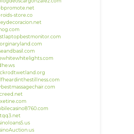
blogdeoscargonzalez.com
bpromote.net
eroids-store.co
teydecoracion.net
thog.com
stlaptopbestmonitor.com
orginaryland.com
seandbasil.com
ewhitewhitelights.com
dhe.ws
ckrodtwetland.org
lfheardinthestillness.com
bestmassagechair.com
icreed.net
uxetine.com
bilecasino8760.com
tqq3.net
sinoloans5.us
sinoAuction.us