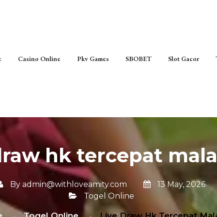
e
Casino Online
Pkv Games
SBOBET
Slot Gacor
 draw hk tercepat mala
By
admin@withloveamity.com
13 May, 2026
Togel Online
e
Togel Online
Live Draw Hk Tercepat Mal
→
→