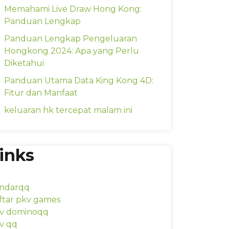
Memahami Live Draw Hong Kong:
Panduan Lengkap
Panduan Lengkap Pengeluaran
Hongkong 2024: Apa yang Perlu
Diketahui
Panduan Utama Data King Kong 4D:
Fitur dan Manfaat
keluaran hk tercepat malam ini
inks
ndarqq
ftar pkv games
v dominoqq
v qq