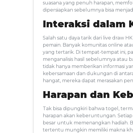
suasana yang penuh harapan, memfoku
dipersiapkan sebelumnya bisa menja
Interaksi dalam
Salah satu daya tarik dari live draw HK
pemain. Banyak komunitas online atau
yang tertarik. Di tempat-tempat ini, p
menganalisis hasil sebelumnya atau ba
tidak hanya memberikan informasi yan
kebersamaan dan dukungan di antara
hangat, mereka dapat merasakan pe
Harapan dan Ke
Tak bisa dipungkiri bahwa togel, term
harapan akan keberuntungan. Setiap k
besar untuk memenangkan hadiah. 
tertentu mungkin memiliki makna khus