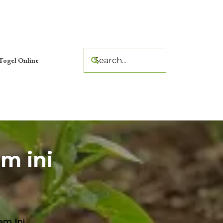
Togel Online
m ini
am Ini