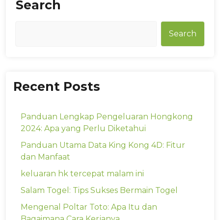
Search
Search
Recent Posts
Panduan Lengkap Pengeluaran Hongkong
2024: Apa yang Perlu Diketahui
Panduan Utama Data King Kong 4D: Fitur
dan Manfaat
keluaran hk tercepat malam ini
Salam Togel: Tips Sukses Bermain Togel
Mengenal Poltar Toto: Apa Itu dan
Bagaimana Cara Kerjanya