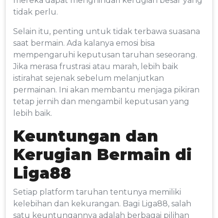
mereka dapat menghindari kerugian besar yang
tidak perlu.
Selain itu, penting untuk tidak terbawa suasana
saat bermain. Ada kalanya emosi bisa
mempengaruhi keputusan taruhan seseorang.
Jika merasa frustrasi atau marah, lebih baik
istirahat sejenak sebelum melanjutkan
permainan. Ini akan membantu menjaga pikiran
tetap jernih dan mengambil keputusan yang
lebih baik.
Keuntungan dan
Kerugian Bermain di
Liga88
Setiap platform taruhan tentunya memiliki
kelebihan dan kekurangan. Bagi Liga88, salah
satu keuntungannya adalah berbagai pilihan