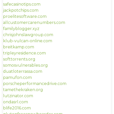
safecasinotips.com
jackpotchips.com
proelitesoftware.com
allcustomercarenumbers.com
familyblogger.xyz
chrisjohnslawgroup.com
klub-vulcan-online.com
breitkamp.com
tripleyresidence.com
softtorrents.org
somosvulnerables.org
duatloterrassa.com
pamufon.com
porscheperformancedrive.com
tamethekraken.org
lutzinator.com
ondasrl.com
blife2016.com