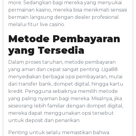
more. Sedangkan bagi mereka yang menyukai
permainan kasino, mereka bisa menikmati sensasi
bermain langsung dengan dealer profesional
melalui fitur live casino.
Metode Pembayaran
yang Tersedia
Dalam proses taruhan, metode pembayaran
yang aman dan cepat sangat penting. Liga88
menyediakan berbagai opsi pembayaran, mulai
dari transfer bank, dompet digital, hingga kartu
kredit. Pengguna sebaiknya memilih metode
yang paling nyaman bagi mereka. Misalnya, jika
seseorang lebih familiar dengan dompet digital,
mereka dapat menggunakan opsi tersebut
untuk deposit dan penarikan.
Penting untuk selalu memastikan bahwa