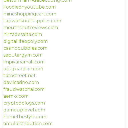
bestofmiami-dadecounty.com
ifoodieonyoutube.com
mineshoppingcart.com
topworkoutsupplies.com
mouthshutreviews.com
hirzadesalta.com
digitallifeopoly.com
casinobubbles.com
seputargym.com
impiyanamall.com
optguardian.com
totostreet.net
davilcasino.com
fraudwatchai.com
aem-x.com
cryptooblogs.com
gameuplevel.com
homethestyle.com
amuldistribution.com