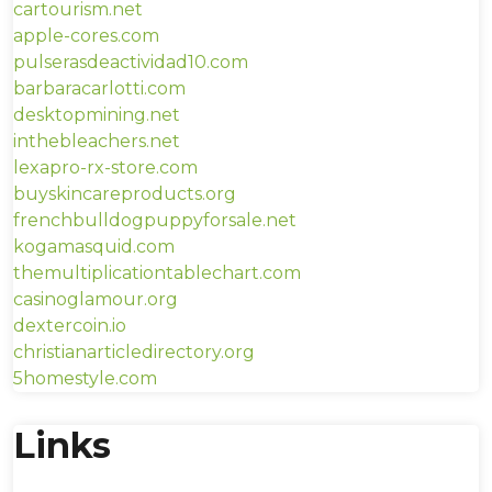
cartourism.net
apple-cores.com
pulserasdeactividad10.com
barbaracarlotti.com
desktopmining.net
inthebleachers.net
lexapro-rx-store.com
buyskincareproducts.org
frenchbulldogpuppyforsale.net
kogamasquid.com
themultiplicationtablechart.com
casinoglamour.org
dextercoin.io
christianarticledirectory.org
5homestyle.com
Links