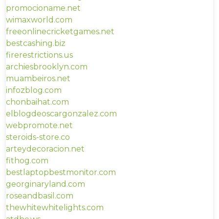
promocioname.net
wimaxworld.com
freeonlinecricketgames.net
bestcashing.biz
firerestrictions.us
archiesbrooklyn.com
muambeiros.net
infozblog.com
chonbaihat.com
elblogdeoscargonzalez.com
webpromote.net
steroids-store.co
arteydecoracion.net
fithog.com
bestlaptopbestmonitor.com
georginaryland.com
roseandbasil.com
thewhitewhitelights.com