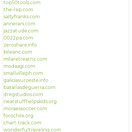
top50tools.com
the-rep.com
saltyfranks.com
annerani.com
jazzatude.com
0022pa.com
zeroshare.info
bilesinc.com
milaretreatnz.com
modaagi.com
smallvilleph.com
galiciasuroeste.info
batallasdeguerra.com
dregstudios.com
neatstuffhelpskids.org
moraessoccer.com
forochile.org
chart-track.com
wonderfultraveling.com