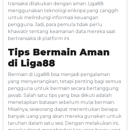
transaksi dilakukan dengan aman. Liga88
menggunakan teknologi enkripsi yang canggih
untuk melindungi informasi keuangan
pengguna. Jadi, para pemula tidak perlu
khawatir tentang keamanan data mereka saat
bertransaksi di platform ini.
Tips Bermain Aman
di Liga88
Bermain di Liga88 bisa menjadi pengalaman
yang menyenangkan, tetapi penting bagi semua
pengguna untuk bermain secara bertanggung
jawab. Salah satu tips yang bisa diikuti adalah
menetapkan batasan sebelum mulai bermain.
Misalnya, seseorang dapat menentukan berapa
banyak uang yang akan mereka gunakan untuk
taruhan dalam satu sesi. Dengan melakukan ini,