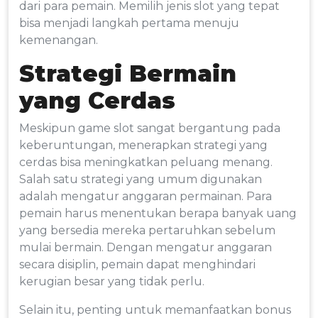
dari para pemain. Memilih jenis slot yang tepat
bisa menjadi langkah pertama menuju
kemenangan.
Strategi Bermain
yang Cerdas
Meskipun game slot sangat bergantung pada
keberuntungan, menerapkan strategi yang
cerdas bisa meningkatkan peluang menang.
Salah satu strategi yang umum digunakan
adalah mengatur anggaran permainan. Para
pemain harus menentukan berapa banyak uang
yang bersedia mereka pertaruhkan sebelum
mulai bermain. Dengan mengatur anggaran
secara disiplin, pemain dapat menghindari
kerugian besar yang tidak perlu.
Selain itu, penting untuk memanfaatkan bonus