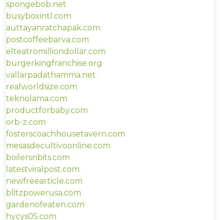
spongebob.net
busyboxintl.com
auttayanratchapak.com
postcoffeebarva.com
elteatromilliondollar.com
burgerkingfranchise.org
vallarpadathamma.net
realworldsize.com
teknolama.com
productforbaby.com
orb-z.com
fosterscoachhousetavern.com
mesasdecultivoonline.com
boilersnbits.com
latestviralpost.com
newfreearticle.com
blitzpowerusa.com
gardenofeaten.com
hycys05.com