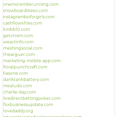
onemoremilerunning.com
snowboardsteez.com
instagrambioforgirls.com
cashflowxfiles.com
kmbb10.com
getxtrem.com
weactinfo.com
meshingsocial.com
thearguer.com
marketing-mobile-app.com
floralpunchcraft.com
fiasone.com
danktankbattery.com
mealudo.com
charlie-day.com
livedirectbettingpoker.com
foxbusinessupdate.com
lovedaddy.org