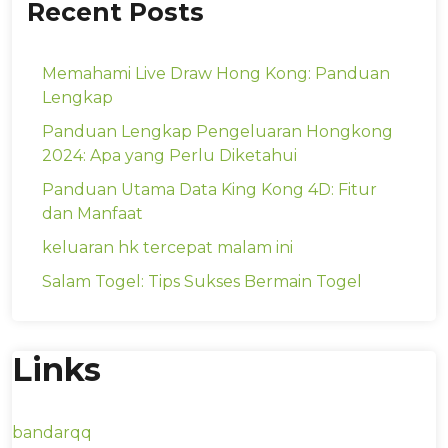
Recent Posts
Memahami Live Draw Hong Kong: Panduan
Lengkap
Panduan Lengkap Pengeluaran Hongkong
2024: Apa yang Perlu Diketahui
Panduan Utama Data King Kong 4D: Fitur
dan Manfaat
keluaran hk tercepat malam ini
Salam Togel: Tips Sukses Bermain Togel
Links
bandarqq