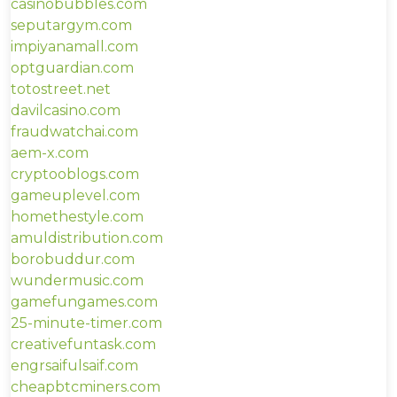
casinobubbles.com
seputargym.com
impiyanamall.com
optguardian.com
totostreet.net
davilcasino.com
fraudwatchai.com
aem-x.com
cryptooblogs.com
gameuplevel.com
homethestyle.com
amuldistribution.com
borobuddur.com
wundermusic.com
gamefungames.com
25-minute-timer.com
creativefuntask.com
engrsaifulsaif.com
cheapbtcminers.com