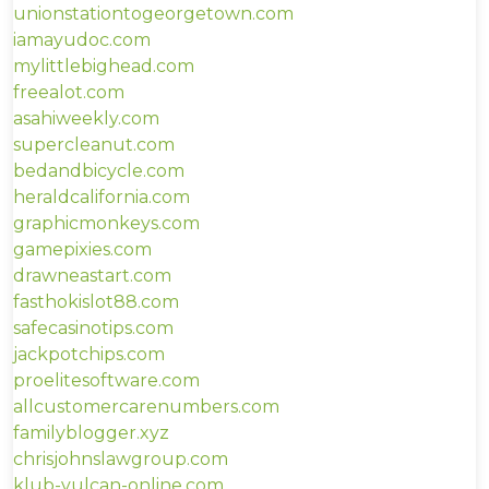
unionstationtogeorgetown.com
iamayudoc.com
mylittlebighead.com
freealot.com
asahiweekly.com
supercleanut.com
bedandbicycle.com
heraldcalifornia.com
graphicmonkeys.com
gamepixies.com
drawneastart.com
fasthokislot88.com
safecasinotips.com
jackpotchips.com
proelitesoftware.com
allcustomercarenumbers.com
familyblogger.xyz
chrisjohnslawgroup.com
klub-vulcan-online.com