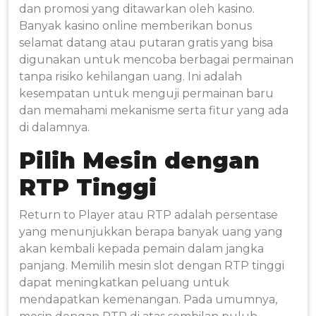
dan promosi yang ditawarkan oleh kasino.
Banyak kasino online memberikan bonus
selamat datang atau putaran gratis yang bisa
digunakan untuk mencoba berbagai permainan
tanpa risiko kehilangan uang. Ini adalah
kesempatan untuk menguji permainan baru
dan memahami mekanisme serta fitur yang ada
di dalamnya.
Pilih Mesin dengan
RTP Tinggi
Return to Player atau RTP adalah persentase
yang menunjukkan berapa banyak uang yang
akan kembali kepada pemain dalam jangka
panjang. Memilih mesin slot dengan RTP tinggi
dapat meningkatkan peluang untuk
mendapatkan kemenangan. Pada umumnya,