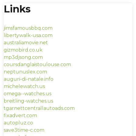
Links
jimsfamousbbq.com
libertywalk-usa.com
australiamovie.net
gizmobird.co.uk
mp3djsong.com
coursdanglaistoulouse.com
neptunuslex.com
auguri-di-natale.info
michelewatch.us
omega--watches.us
breitling-watches.us
tgarnettcentrallautoads.com
fixadvert.com
autopluz.co
save3time-c.com