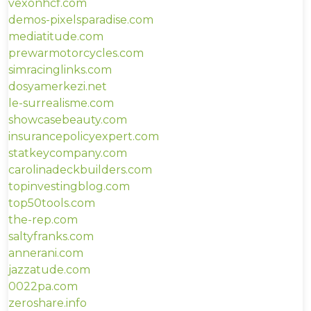
vexonhcf.com
demos-pixelsparadise.com
mediatitude.com
prewarmotorcycles.com
simracinglinks.com
dosyamerkezi.net
le-surrealisme.com
showcasebeauty.com
insurancepolicyexpert.com
statkeycompany.com
carolinadeckbuilders.com
topinvestingblog.com
top50tools.com
the-rep.com
saltyfranks.com
annerani.com
jazzatude.com
0022pa.com
zeroshare.info