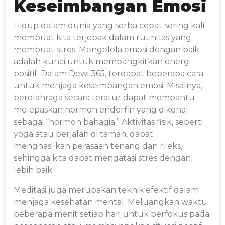
Keseimbangan Emosi
Hidup dalam dunia yang serba cepat sering kali
membuat kita terjebak dalam rutinitas yang
membuat stres. Mengelola emosi dengan baik
adalah kunci untuk membangkitkan energi
positif. Dalam Dewi 365, terdapat beberapa cara
untuk menjaga keseimbangan emosi. Misalnya,
berolahraga secara teratur dapat membantu
melepaskan hormon endorfin yang dikenal
sebagai “hormon bahagia.” Aktivitas fisik, seperti
yoga atau berjalan di taman, dapat
menghasilkan perasaan tenang dan rileks,
sehingga kita dapat mengatasi stres dengan
lebih baik.
Meditasi juga merupakan teknik efektif dalam
menjaga kesehatan mental. Meluangkan waktu
beberapa menit setiap hari untuk berfokus pada