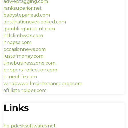
adwebtagging.com
ranksuperior.net
babystepahead.com
destinationoverlooked.com
gamblingamount.com
hillclimbwax.com
hnopse.com
occasionnews.com
lustofmoney.com
timebusinesszone.com
peppers-reflection.com
tuneoflife.com
windowwellmaintenancepros.com
affiliateholder.com
Links
helpdesksoftwares.net