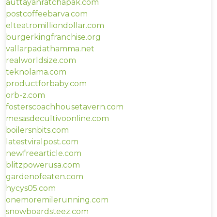
auttayanratchapak.com
postcoffeebarva.com
elteatromilliondollar.com
burgerkingfranchise.org
vallarpadathamma.net
realworldsize.com
teknolama.com
productforbaby.com
orb-z.com
fosterscoachhousetavern.com
mesasdecultivoonline.com
boilersnbits.com
latestviralpost.com
newfreearticle.com
blitzpowerusa.com
gardenofeaten.com
hycys05.com
onemoremilerunning.com
snowboardsteez.com