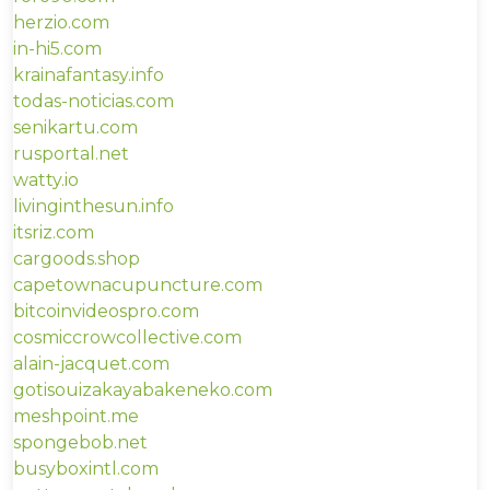
herzio.com
in-hi5.com
krainafantasy.info
todas-noticias.com
senikartu.com
rusportal.net
watty.io
livinginthesun.info
itsriz.com
cargoods.shop
capetownacupuncture.com
bitcoinvideospro.com
cosmiccrowcollective.com
alain-jacquet.com
gotisouizakayabakeneko.com
meshpoint.me
spongebob.net
busyboxintl.com