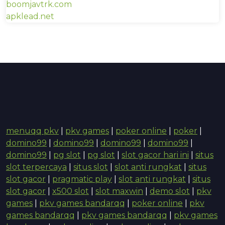
boomjavtrk.com
apklead.net
menuqq pkv
|
pkv games
|
poker online
|
poker
|
domino99
|
domino99
|
domino99
|
domino99
|
domino99
|
pg slot
|
pg slot
|
slot gacor hari ini
|
situs
slot terpercaya
|
situs slot
|
slot anti rungkat
|
situs
slot gacor
|
pragmatic play
|
slot anti rungkat
|
situs
slot gacor
|
x500 slot
|
slot maxwin
|
demo slot
|
pkv
games
|
pkv games bandarqq
|
poker online
|
pkv
games bandarqq
|
pkv games bandarqq
|
pkv games