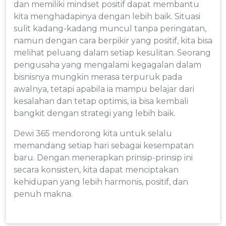
dan memiliki mindset positif dapat membantu
kita menghadapinya dengan lebih baik. Situasi
sulit kadang-kadang muncul tanpa peringatan,
namun dengan cara berpikir yang positif, kita bisa
melihat peluang dalam setiap kesulitan. Seorang
pengusaha yang mengalami kegagalan dalam
bisnisnya mungkin merasa terpuruk pada
awalnya, tetapi apabila ia mampu belajar dari
kesalahan dan tetap optimis, ia bisa kembali
bangkit dengan strategi yang lebih baik.
Dewi 365 mendorong kita untuk selalu
memandang setiap hari sebagai kesempatan
baru. Dengan menerapkan prinsip-prinsip ini
secara konsisten, kita dapat menciptakan
kehidupan yang lebih harmonis, positif, dan
penuh makna.