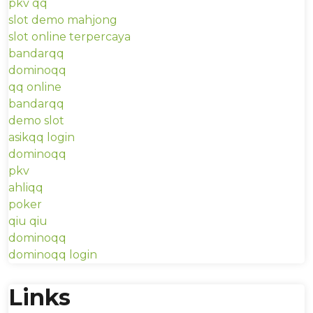
pkv qq
slot demo mahjong
slot online terpercaya
bandarqq
dominoqq
qq online
bandarqq
demo slot
asikqq login
dominoqq
pkv
ahliqq
poker
qiu qiu
dominoqq
dominoqq login
Links