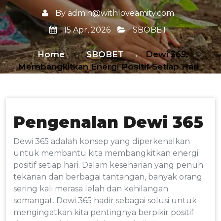
By
admin@withloveamity.com
15 Apr, 2026
SBOBET
Home
SBOBET
Dewi 365:
→
→
Membangkitkan Energi Positif Setiap Hari
Pengenalan Dewi 365
Dewi 365 adalah konsep yang diperkenalkan
untuk membantu kita membangkitkan energi
positif setiap hari. Dalam keseharian yang penuh
tekanan dan berbagai tantangan, banyak orang
sering kali merasa lelah dan kehilangan
semangat. Dewi 365 hadir sebagai solusi untuk
mengingatkan kita pentingnya berpikir positif