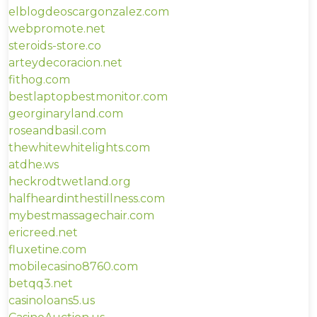
elblogdeoscargonzalez.com
webpromote.net
steroids-store.co
arteydecoracion.net
fithog.com
bestlaptopbestmonitor.com
georginaryland.com
roseandbasil.com
thewhitewhitelights.com
atdhe.ws
heckrodtwetland.org
halfheardinthestillness.com
mybestmassagechair.com
ericreed.net
fluxetine.com
mobilecasino8760.com
betqq3.net
casinoloans5.us