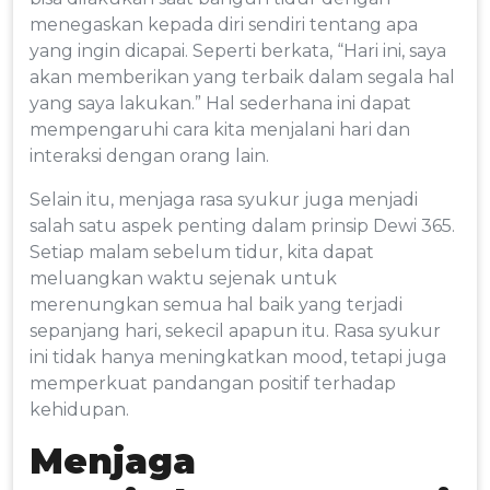
menegaskan kepada diri sendiri tentang apa
yang ingin dicapai. Seperti berkata, “Hari ini, saya
akan memberikan yang terbaik dalam segala hal
yang saya lakukan.” Hal sederhana ini dapat
mempengaruhi cara kita menjalani hari dan
interaksi dengan orang lain.
Selain itu, menjaga rasa syukur juga menjadi
salah satu aspek penting dalam prinsip Dewi 365.
Setiap malam sebelum tidur, kita dapat
meluangkan waktu sejenak untuk
merenungkan semua hal baik yang terjadi
sepanjang hari, sekecil apapun itu. Rasa syukur
ini tidak hanya meningkatkan mood, tetapi juga
memperkuat pandangan positif terhadap
kehidupan.
Menjaga