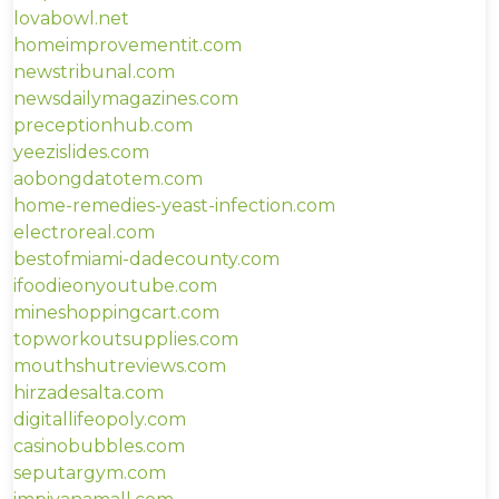
lovabowl.net
homeimprovementit.com
newstribunal.com
newsdailymagazines.com
preceptionhub.com
yeezislides.com
aobongdatotem.com
home-remedies-yeast-infection.com
electroreal.com
bestofmiami-dadecounty.com
ifoodieonyoutube.com
mineshoppingcart.com
topworkoutsupplies.com
mouthshutreviews.com
hirzadesalta.com
digitallifeopoly.com
casinobubbles.com
seputargym.com