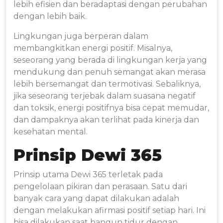
lebih efisien dan beradaptasi dengan perubahan
dengan lebih baik.
Lingkungan juga berperan dalam
membangkitkan energi positif. Misalnya,
seseorang yang berada di lingkungan kerja yang
mendukung dan penuh semangat akan merasa
lebih bersemangat dan termotivasi. Sebaliknya,
jika seseorang terjebak dalam suasana negatif
dan toksik, energi positifnya bisa cepat memudar,
dan dampaknya akan terlihat pada kinerja dan
kesehatan mental.
Prinsip Dewi 365
Prinsip utama Dewi 365 terletak pada
pengelolaan pikiran dan perasaan. Satu dari
banyak cara yang dapat dilakukan adalah
dengan melakukan afirmasi positif setiap hari. Ini
bisa dilakukan saat bangun tidur dengan