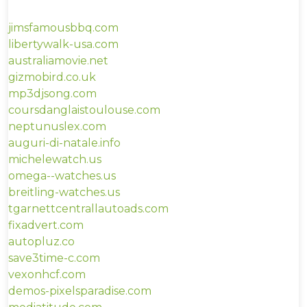
jimsfamousbbq.com
libertywalk-usa.com
australiamovie.net
gizmobird.co.uk
mp3djsong.com
coursdanglaistoulouse.com
neptunuslex.com
auguri-di-natale.info
michelewatch.us
omega--watches.us
breitling-watches.us
tgarnettcentrallautoads.com
fixadvert.com
autopluz.co
save3time-c.com
vexonhcf.com
demos-pixelsparadise.com