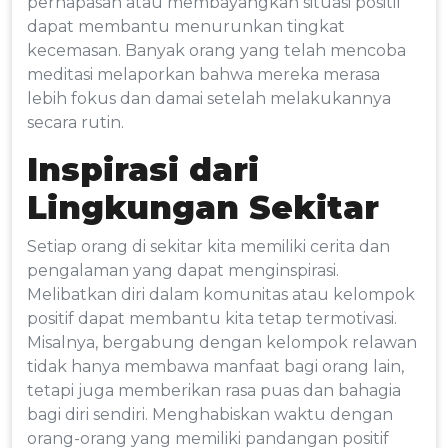
pernapasan atau membayangkan situasi positif
dapat membantu menurunkan tingkat
kecemasan. Banyak orang yang telah mencoba
meditasi melaporkan bahwa mereka merasa
lebih fokus dan damai setelah melakukannya
secara rutin.
Inspirasi dari
Lingkungan Sekitar
Setiap orang di sekitar kita memiliki cerita dan
pengalaman yang dapat menginspirasi.
Melibatkan diri dalam komunitas atau kelompok
positif dapat membantu kita tetap termotivasi.
Misalnya, bergabung dengan kelompok relawan
tidak hanya membawa manfaat bagi orang lain,
tetapi juga memberikan rasa puas dan bahagia
bagi diri sendiri. Menghabiskan waktu dengan
orang-orang yang memiliki pandangan positif