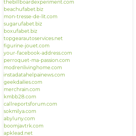
thebillboardexperiment.com
beachufabet.biz
mon-tresse-de-lit.com
sugarufabet.biz
boxufabet.biz
topgearautoservices.net
figurine-jouet.com
your-facebook-address.com
perroquet-ma-passion.com
modrenlivinghome.com
instadatahelpainews.com
geekdailies.com
merchrain.com
kmbb28.com
callreportsforum.com
sokmilya.com
abyluny.com
boomjavtrk.com
apklead.net