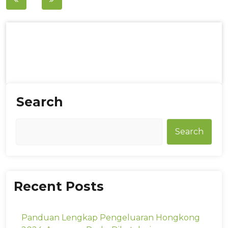
navigation
Search
Search
Recent Posts
Panduan Lengkap Pengeluaran Hongkong