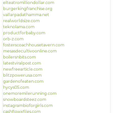
elteatromilliondollar.com
burgerkingfranchise.org
vallarpadathamma.net
realworldsize.com
teknolama.com
productforbaby.com
orb-z.com
fosterscoachhousetavern.com
mesasdecultivoonline.com
boilersnbits.com
latestviralpost.com
newfreearticle.com
blitzpowerusa.com
gardenofeaten.com
hycys05.com
onemoremilerunning.com
snowboardsteez.com
instagrambioforgirls.com
cashflowxfiles.com