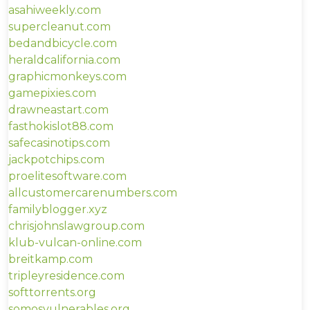
asahiweekly.com
supercleanut.com
bedandbicycle.com
heraldcalifornia.com
graphicmonkeys.com
gamepixies.com
drawneastart.com
fasthokislot88.com
safecasinotips.com
jackpotchips.com
proelitesoftware.com
allcustomercarenumbers.com
familyblogger.xyz
chrisjohnslawgroup.com
klub-vulcan-online.com
breitkamp.com
tripleyresidence.com
softtorrents.org
somosvulnerables.org