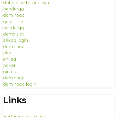
slot online terpercaya
bandarqq
dominoqq
qq online
bandarqq
demo slot
asikqq login
dominoqq
pkv
ahliqq
poker
qiu qiu
dominoqq
dominoqq login
Links
jimsfamousbbq.com