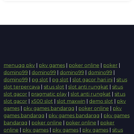
menuqq pkv
|
pkv games
|
poker online
|
poker
|
domino99
|
domino99
|
domino99
|
domino99
|
domino99
|
pg slot
|
pg slot
|
slot gacor hari ini
|
situs
slot terpercaya
|
situs slot
|
slot anti rungkat
|
situs
slot gacor
|
pragmatic play
|
slot anti rungkat
|
situs
slot gacor
|
x500 slot
|
slot maxwin
|
demo slot
|
pkv
games
|
pkv games bandarqq
|
poker online
|
pkv
games bandarqq
|
pkv games bandarqq
|
pkv games
bandarqq
|
poker online
|
poker online
|
poker
online
|
pkv games
|
pkv games
|
pkv games
|
situs