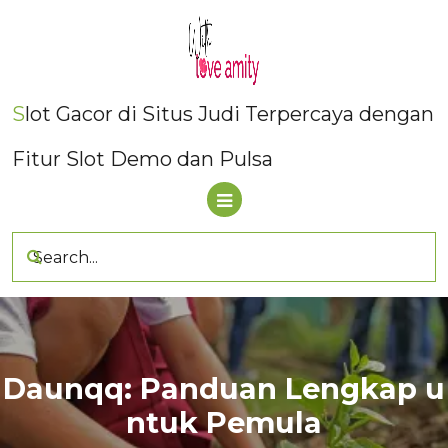
Skip
to
content
Slot Gacor di Situs Judi Terpercaya dengan
Fitur Slot Demo dan Pulsa
Daunqq: Panduan Lengkap u
ntuk Pemula