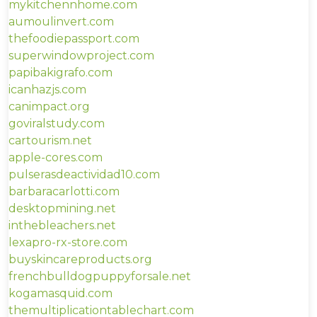
mykitchennhome.com
aumoulinvert.com
thefoodiepassport.com
superwindowproject.com
papibakigrafo.com
icanhazjs.com
canimpact.org
goviralstudy.com
cartourism.net
apple-cores.com
pulserasdeactividad10.com
barbaracarlotti.com
desktopmining.net
inthebleachers.net
lexapro-rx-store.com
buyskincareproducts.org
frenchbulldogpuppyforsale.net
kogamasquid.com
themultiplicationtablechart.com