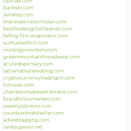
upshak.com
backsilo.com
siviralqq.com
impressionresorthoian.com
bestfreakingclothesever.com
falling-film-evaporator.com
sumuslawfirm.com
nursingprowriters.com
greenmountainthreadwear.com
acutedispensary.com
sattamatkanewsblog.com
cryptocurrencytradingcn.com
totowaz.com
charlestonwipesettlement.com
brandfollowmarket.com
weeklyjobnews.com
countyanimalshelter.com
adwebtagging.com
ranksuperior.net