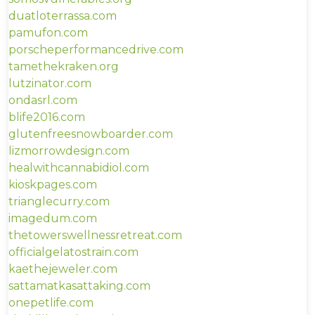
duatloterrassa.com
pamufon.com
porscheperformancedrive.com
tamethekraken.org
lutzinator.com
ondasrl.com
blife2016.com
glutenfreesnowboarder.com
lizmorrowdesign.com
healwithcannabidiol.com
kioskpages.com
trianglecurry.com
imagedum.com
thetowerswellnessretreat.com
officialgelatostrain.com
kaethejeweler.com
sattamatkasattaking.com
onepetlife.com