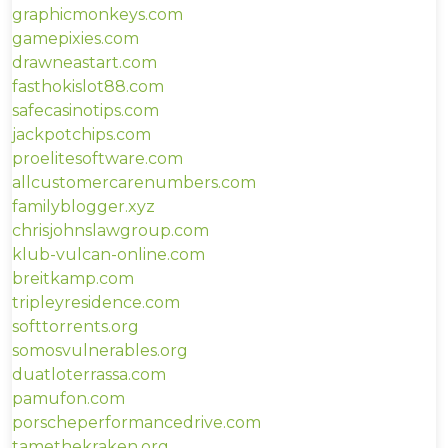
graphicmonkeys.com
gamepixies.com
drawneastart.com
fasthokislot88.com
safecasinotips.com
jackpotchips.com
proelitesoftware.com
allcustomercarenumbers.com
familyblogger.xyz
chrisjohnslawgroup.com
klub-vulcan-online.com
breitkamp.com
tripleyresidence.com
softtorrents.org
somosvulnerables.org
duatloterrassa.com
pamufon.com
porscheperformancedrive.com
tamethekraken.org