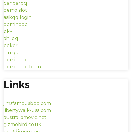
bandarqq
demo slot
asikqq login
dominoqq
pkv
ahliqq
poker
qiu qiu
dominoqq
dominoqq login
Links
jimsfamousbbq.com
libertywalk-usa.com
australiamovie.net
gizmobird.co.uk
mp3djsong.com