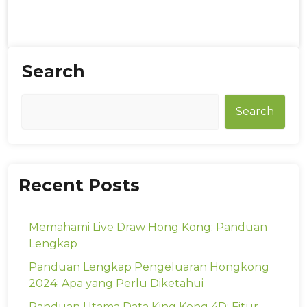
Search
Search
Recent Posts
Memahami Live Draw Hong Kong: Panduan
Lengkap
Panduan Lengkap Pengeluaran Hongkong
2024: Apa yang Perlu Diketahui
Panduan Utama Data King Kong 4D: Fitur