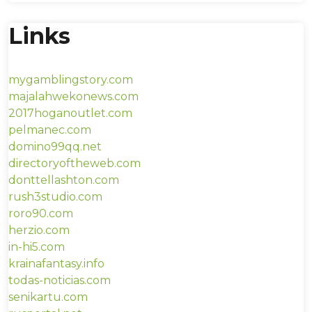
Links
mygamblingstory.com
majalahwekonews.com
2017hoganoutlet.com
pelmanec.com
domino99qq.net
directoryoftheweb.com
donttellashton.com
rush3studio.com
roro90.com
herzio.com
in-hi5.com
krainafantasy.info
todas-noticias.com
senikartu.com