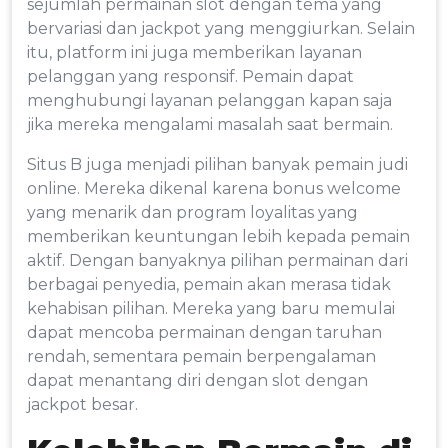
sejumlah permainan slot dengan tema yang
bervariasi dan jackpot yang menggiurkan. Selain
itu, platform ini juga memberikan layanan
pelanggan yang responsif. Pemain dapat
menghubungi layanan pelanggan kapan saja
jika mereka mengalami masalah saat bermain.
Situs B juga menjadi pilihan banyak pemain judi
online. Mereka dikenal karena bonus welcome
yang menarik dan program loyalitas yang
memberikan keuntungan lebih kepada pemain
aktif. Dengan banyaknya pilihan permainan dari
berbagai penyedia, pemain akan merasa tidak
kehabisan pilihan. Mereka yang baru memulai
dapat mencoba permainan dengan taruhan
rendah, sementara pemain berpengalaman
dapat menantang diri dengan slot dengan
jackpot besar.