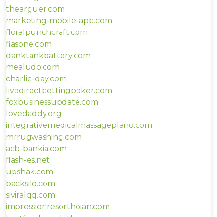
thearguer.com
marketing-mobile-app.com
floralpunchcraft.com
fiasone.com
danktankbattery.com
mealudo.com
charlie-day.com
livedirectbettingpoker.com
foxbusinessupdate.com
lovedaddy.org
integrativemedicalmassageplano.com
mrrugwashing.com
acb-bankia.com
flash-es.net
upshak.com
backsilo.com
siviralqq.com
impressionresorthoian.com