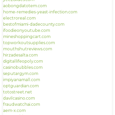
aobongdatotem.com
home-remedies-yeast-infection.com
electroreal.com
bestofmiami-dadecounty.com
ifoodieonyoutube.com
mineshoppingcart.com
topworkoutsupplies.com
mouthshutreviews.com
hirzadesalta.com
digitallifeopoly.com
casinobubbles.com
seputargym.com
impiyanamall.com
optguardian.com
totostreet.net
davilcasino.com
fraudwatchai.com
aem-x.com