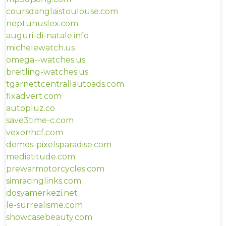
coursdanglaistoulouse.com
neptunuslex.com
auguri-di-natale.info
michelewatch.us
omega--watches.us
breitling-watches.us
tgarnettcentrallautoads.com
fixadvert.com
autopluz.co
save3time-c.com
vexonhcf.com
demos-pixelsparadise.com
mediatitude.com
prewarmotorcycles.com
simracinglinks.com
dosyamerkezi.net
le-surrealisme.com
showcasebeauty.com