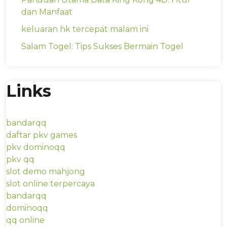
dan Manfaat
keluaran hk tercepat malam ini
Salam Togel: Tips Sukses Bermain Togel
Links
bandarqq
daftar pkv games
pkv dominoqq
pkv qq
slot demo mahjong
slot online terpercaya
bandarqq
dominoqq
qq online