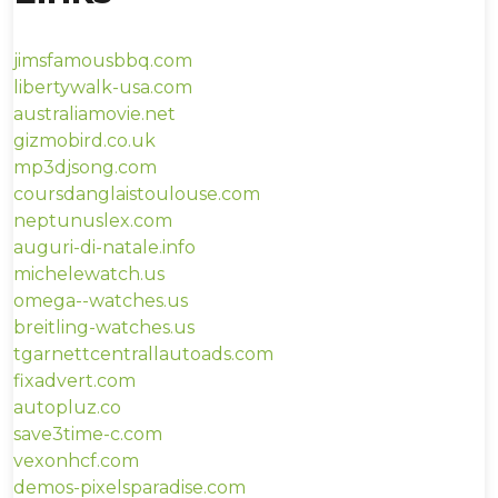
jimsfamousbbq.com
libertywalk-usa.com
australiamovie.net
gizmobird.co.uk
mp3djsong.com
coursdanglaistoulouse.com
neptunuslex.com
auguri-di-natale.info
michelewatch.us
omega--watches.us
breitling-watches.us
tgarnettcentrallautoads.com
fixadvert.com
autopluz.co
save3time-c.com
vexonhcf.com
demos-pixelsparadise.com