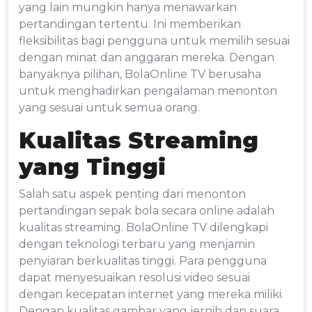
yang lain mungkin hanya menawarkan
pertandingan tertentu. Ini memberikan
fleksibilitas bagi pengguna untuk memilih sesuai
dengan minat dan anggaran mereka. Dengan
banyaknya pilihan, BolaOnline TV berusaha
untuk menghadirkan pengalaman menonton
yang sesuai untuk semua orang.
Kualitas Streaming
yang Tinggi
Salah satu aspek penting dari menonton
pertandingan sepak bola secara online adalah
kualitas streaming. BolaOnline TV dilengkapi
dengan teknologi terbaru yang menjamin
penyiaran berkualitas tinggi. Para pengguna
dapat menyesuaikan resolusi video sesuai
dengan kecepatan internet yang mereka miliki.
Dengan kualitas gambar yang jernih dan suara