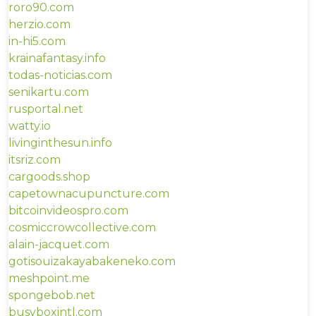
roro90.com
herzio.com
in-hi5.com
krainafantasy.info
todas-noticias.com
senikartu.com
rusportal.net
watty.io
livinginthesun.info
itsriz.com
cargoods.shop
capetownacupuncture.com
bitcoinvideospro.com
cosmiccrowcollective.com
alain-jacquet.com
gotisouizakayabakeneko.com
meshpoint.me
spongebob.net
busyboxintl.com