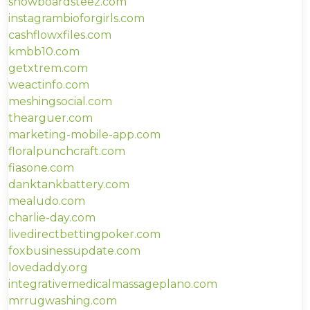
snowboardsteez.com
instagrambioforgirls.com
cashflowxfiles.com
kmbb10.com
getxtrem.com
weactinfo.com
meshingsocial.com
thearguer.com
marketing-mobile-app.com
floralpunchcraft.com
fiasone.com
danktankbattery.com
mealudo.com
charlie-day.com
livedirectbettingpoker.com
foxbusinessupdate.com
lovedaddy.org
integrativemedicalmassageplano.com
mrrugwashing.com