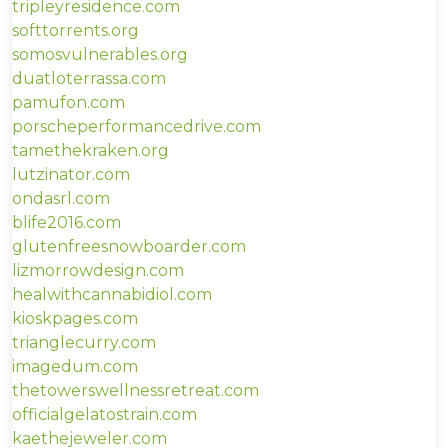
tripleyresidence.com
softtorrents.org
somosvulnerables.org
duatloterrassa.com
pamufon.com
porscheperformancedrive.com
tamethekraken.org
lutzinator.com
ondasrl.com
blife2016.com
glutenfreesnowboarder.com
lizmorrowdesign.com
healwithcannabidiol.com
kioskpages.com
trianglecurry.com
imagedum.com
thetowerswellnessretreat.com
officialgelatostrain.com
kaethejeweler.com