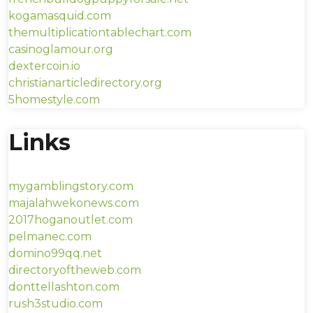
kogamasquid.com
themultiplicationtablechart.com
casinoglamour.org
dextercoin.io
christianarticledirectory.org
5homestyle.com
Links
mygamblingstory.com
majalahwekonews.com
2017hoganoutlet.com
pelmanec.com
domino99qq.net
directoryoftheweb.com
donttellashton.com
rush3studio.com