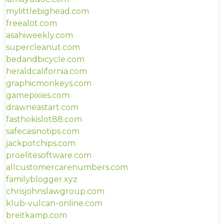
mylittlebighead.com
freealot.com
asahiweekly.com
supercleanut.com
bedandbicycle.com
heraldcalifornia.com
graphicmonkeys.com
gamepixies.com
drawneastart.com
fasthokislot88.com
safecasinotips.com
jackpotchips.com
proelitesoftware.com
allcustomercarenumbers.com
familyblogger.xyz
chrisjohnslawgroup.com
klub-vulcan-online.com
breitkamp.com