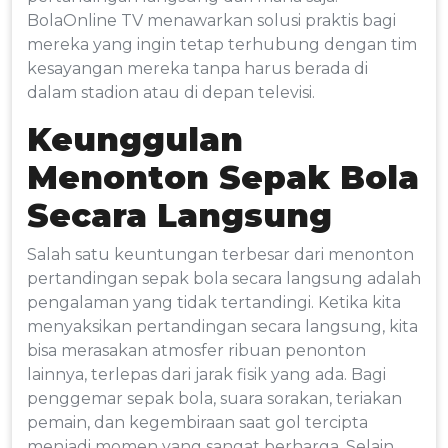
BolaOnline TV menawarkan solusi praktis bagi
mereka yang ingin tetap terhubung dengan tim
kesayangan mereka tanpa harus berada di
dalam stadion atau di depan televisi.
Keunggulan
Menonton Sepak Bola
Secara Langsung
Salah satu keuntungan terbesar dari menonton
pertandingan sepak bola secara langsung adalah
pengalaman yang tidak tertandingi. Ketika kita
menyaksikan pertandingan secara langsung, kita
bisa merasakan atmosfer ribuan penonton
lainnya, terlepas dari jarak fisik yang ada. Bagi
penggemar sepak bola, suara sorakan, teriakan
pemain, dan kegembiraan saat gol tercipta
menjadi momen yang sangat berharga. Selain