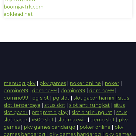
boomjavtrk.com
apklead.net
menuqq pkv
|
pkv games
|
poker online
|
poker
|
domino99
|
domino99
|
domino99
|
domino99
|
domino99
|
pg slot
|
pg slot
|
slot gacor hari ini
|
situs
slot terpercaya
|
situs slot
|
slot anti rungkat
|
situs
slot gacor
|
pragmatic play
|
slot anti rungkat
|
situs
slot gacor
|
x500 slot
|
slot maxwin
|
demo slot
|
pkv
games
|
pkv games bandarqq
|
poker online
|
pkv
games bandarqq
|
pkv games bandarqq
|
pkv games