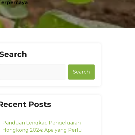
Terpercaya
Search
Search
Recent Posts
Panduan Lengkap Pengeluaran
Hongkong 2024: Apa yang Perlu