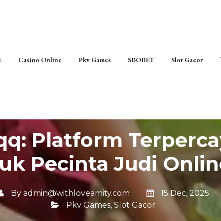
e
Casino Online
Pkv Games
SBOBET
Slot Gacor
qq: Platform Terperca
tuk Pecinta Judi Onlin
By
admin@withloveamity.com
15 Dec, 2025
Pkv Games
,
Slot Gacor