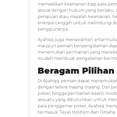
memastikan keamanan bagi para pemain
sesuai dengan hukum yang berlaku, s
penipuan atau masalah keamanan. Se
enkripsi canggih untuk melindungi da
penggunanya.
Ayahqq juga menawarkan antarmuka
maupun pemain berpengalaman dapat
menemukan permainan yang mereka suk
mudah membuat pengalaman bermain
Beragam Pilihan
Di Ayahqq, pemain dapat menemukan 
dengan selera masing-masing. Dari per
poker, hingga permainan kasino modern
sesuatu yang dibutuhkan untuk memua
para penggemar poker, Ayahqq menaw
termasuk Texas Hold’em dan Omaha.