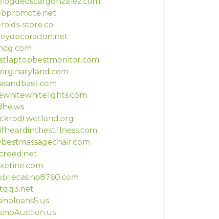
blogdeoscargonzalez.com
bpromote.net
eroids-store.co
teydecoracion.net
thog.com
stlaptopbestmonitor.com
orginaryland.com
seandbasil.com
ewhitewhitelights.com
dhe.ws
ckrodtwetland.org
lfheardinthestillness.com
bestmassagechair.com
icreed.net
uxetine.com
bilecasino8760.com
tqq3.net
sinoloans5.us
sinoAuction.us