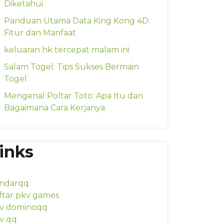
Diketahui
Panduan Utama Data King Kong 4D:
Fitur dan Manfaat
keluaran hk tercepat malam ini
Salam Togel: Tips Sukses Bermain
Togel
Mengenal Poltar Toto: Apa Itu dan
Bagaimana Cara Kerjanya
inks
ndarqq
ftar pkv games
v dominoqq
v qq