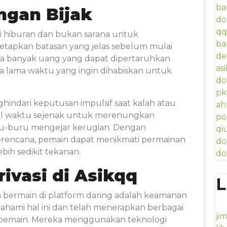
ba
ngan Bijak
do
qq
i hiburan dan bukan sarana untuk
ba
etapkan batasan yang jelas sebelum mulai
de
pa banyak uang yang dapat dipertaruhkan
as
pa lama waktu yang ingin dihabiskan untuk
do
pk
hindari keputusan impulsif saat kalah atau
ah
l waktu sejenak untuk merenungkan
po
uru-buru mengejar kerugian. Dengan
qi
erencana, pemain dapat menikmati permainan
do
ih sedikit tekanan.
do
ivasi di Asikqq
L
a bermain di platform daring adalah keamanan
emahami hal ini dan telah menerapkan berbagai
ji
 pemain. Mereka menggunakan teknologi