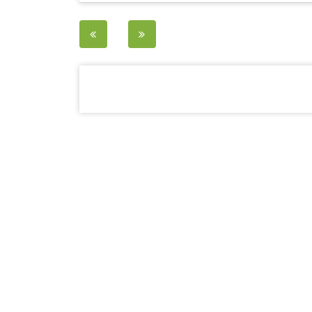
Post
navigation