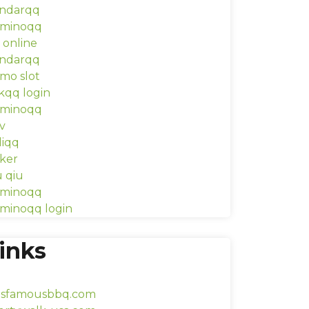
ndarqq
minoqq
 online
ndarqq
mo slot
ikqq login
minoqq
v
liqq
ker
u qiu
minoqq
minoqq login
inks
msfamousbbq.com