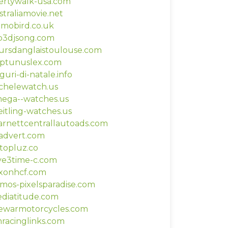
bertywalk-usa.com
straliamovie.net
zmobird.co.uk
3djsong.com
ursdanglaistoulouse.com
ptunuslex.com
guri-di-natale.info
chelewatch.us
ega--watches.us
eitling-watches.us
arnettcentrallautoads.com
xadvert.com
topluz.co
ve3time-c.com
xonhcf.com
mos-pixelsparadise.com
diatitude.com
ewarmotorcycles.com
mracinglinks.com