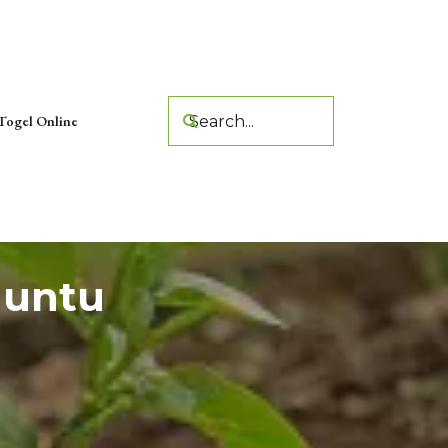
Togel Online
 untu