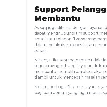
Support Pelangg
Membantu
Asikqq juga dikenal dengan layanan
dapat menghubungi tim support melalu
email, atau telepon. Jika seorang pem
dalam melakukan deposit atau penari
sehari.
Misalnya, jika seorang pemain tidak 
segera menghubungi layanan dukunga
membantu memulihkan akses akun da
diambil untuk mencegah masalah ser
Melalui berbagai fitur dan layanan ya
bagi para pemain yang ingin merasak