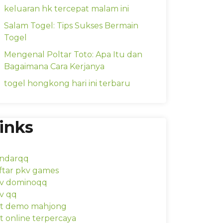
keluaran hk tercepat malam ini
Salam Togel: Tips Sukses Bermain
Togel
Mengenal Poltar Toto: Apa Itu dan
Bagaimana Cara Kerjanya
togel hongkong hari ini terbaru
inks
ndarqq
ftar pkv games
v dominoqq
v qq
ot demo mahjong
ot online terpercaya